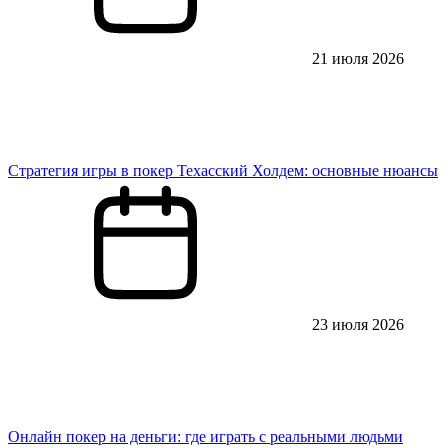
21 июля 2026
Стратегия игры в покер Техасский Холдем: основные нюансы
23 июля 2026
Онлайн покер на деньги: где играть с реальными людьми