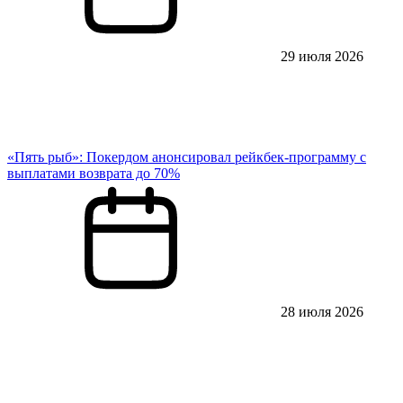
29 июля 2026
«Пять рыб»: Покердом анонсировал рейкбек-программу с
выплатами возврата до 70%
28 июля 2026