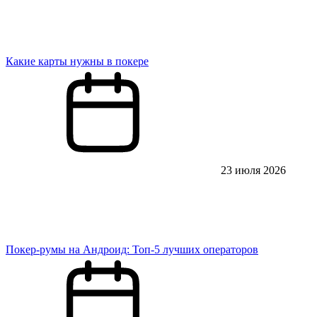
Какие карты нужны в покере
23 июля 2026
Покер-румы на Андроид: Топ-5 лучших операторов