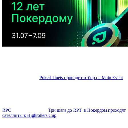
PokerPlanets проводит отбор на Main Event
RPC
Три шага до RPT: в Покердом проходят
сателлиты к Highrollers Cup