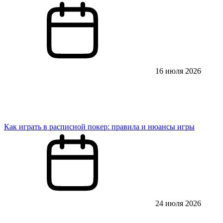
16 июля 2026
Как играть в расписной покер: правила и нюансы игры
24 июля 2026