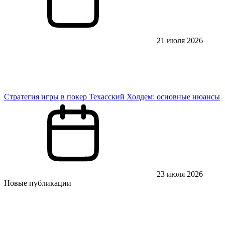
21 июля 2026
Стратегия игры в покер Техасский Холдем: основные нюансы
23 июля 2026
Новые публикации