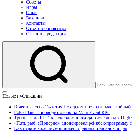
Советы
Игры
О нас
Вакансии
Контакты
Ответственная игра
Страница редакции
Новые публикации
В честь своего 12-летия Покердом проводит масштабный 
PokerPlanets проводит отбор на Main Event RPC
Три шага до RPT: в Покердом проходят сателлиты к Highro
«Пять рыб»: Покердом анонсировал рейкбек-программу с
Как играть в расписной покер: правила и нюансы игры