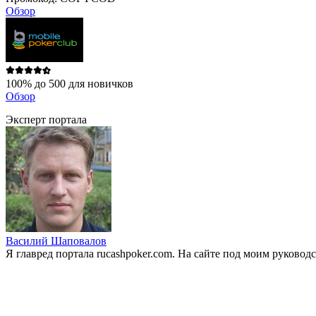
Обзор
100% до 500 для новичков
Обзор
Эксперт портала
Василий Шаповалов
Я главред портала rucashpoker.com. На сайте под моим руковод