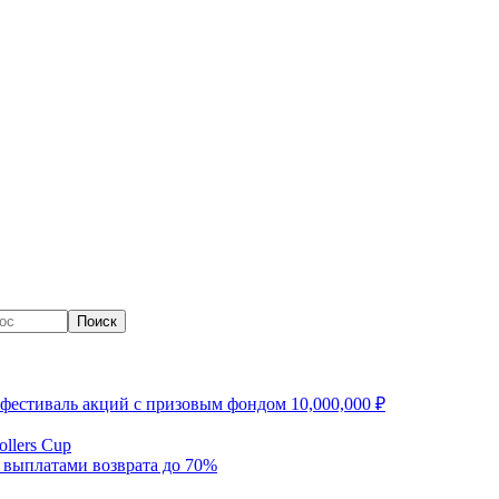
Поиск
фестиваль акций с призовым фондом 10,000,000 ₽
llers Cup
 выплатами возврата до 70%