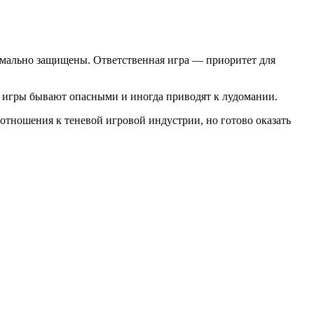
симально защищены. Ответственная игра — приоритет для
ые игры бывают опасными и иногда приводят к лудомании.
 отношения к теневой игровой индустрии, но готово оказать