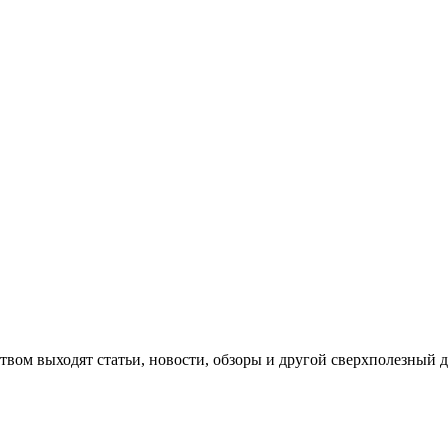
ством выходят статьи, новости, обзоры и другой сверхполезный д