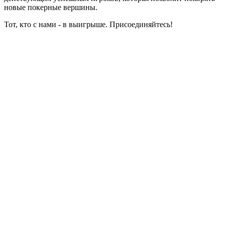
новые покерные вершины.
Тот, кто с нами - в выигрыше. Присоединяйтесь!