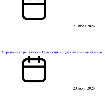
21 июля 2026
Стратегия игры в покер Техасский Холдем: основные нюансы
23 июля 2026