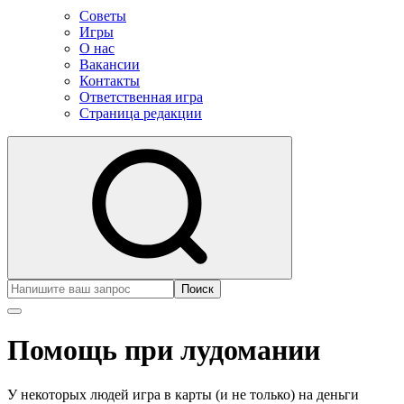
Советы
Игры
О нас
Вакансии
Контакты
Ответственная игра
Страница редакции
Поиск
Помощь при лудомании
У некоторых людей игра в карты (и не только) на деньги