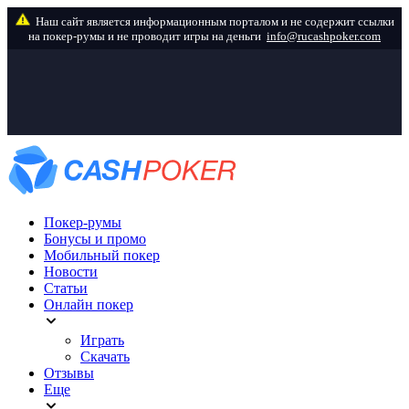
info@rucashpoker.com
Покер-румы
Бонусы и промо
Мобильный покер
Новости
Статьи
Онлайн покер
Играть
Скачать
Отзывы
Еще