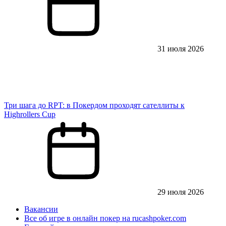
31 июля 2026
Три шага до RPT: в Покердом проходят сателлиты к
Highrollers Cup
29 июля 2026
Вакансии
Все об игре в онлайн покер на rucashpoker.com