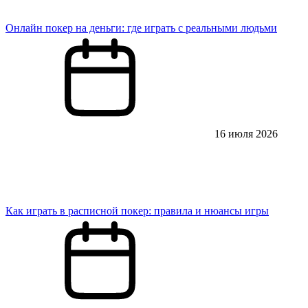
Онлайн покер на деньги: где играть с реальными людьми
16 июля 2026
Как играть в расписной покер: правила и нюансы игры