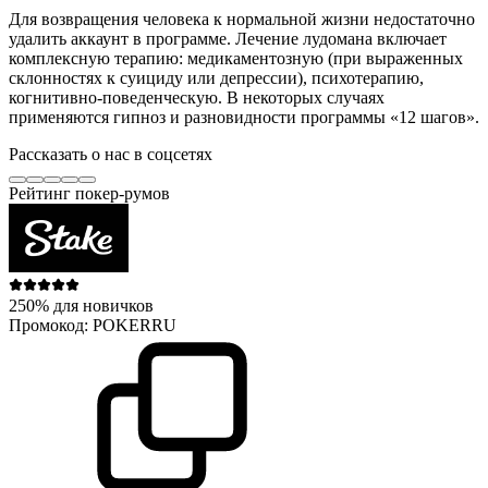
Для возвращения человека к нормальной жизни недостаточно
удалить аккаунт в программе. Лечение лудомана включает
комплексную терапию: медикаментозную (при выраженных
склонностях к суициду или депрессии), психотерапию,
когнитивно-поведенческую. В некоторых случаях
применяются гипноз и разновидности программы «12 шагов».
Рассказать о нас в соцсетях
Рейтинг покер-румов
250% для новичков
Промокод:
POKERRU