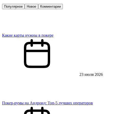
Популярное
Новое
Комментарии
Какие карты нужны в покере
23 июля 2026
Покер-румы на Андроид: Топ-5 лучших операторов