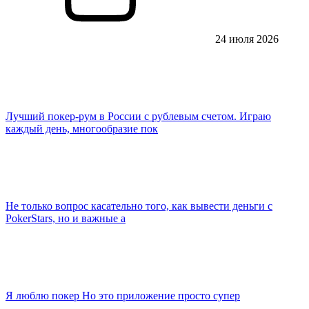
24 июля 2026
Лучший покер-рум в России с рублевым счетом. Играю
каждый день, многообразие пок
Не только вопрос касательно того, как вывести деньги с
PokerStars, но и важные а
Я люблю покер Но это приложение просто супер