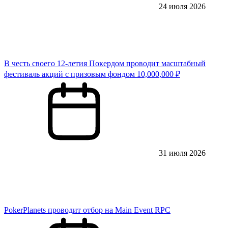
24 июля 2026
В честь своего 12-летия Покердом проводит масштабный
фестиваль акций с призовым фондом 10,000,000 ₽
31 июля 2026
PokerPlanets проводит отбор на Main Event RPC