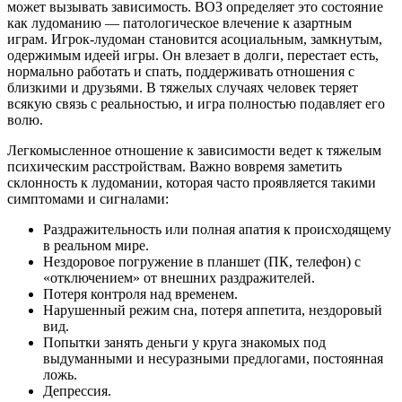
может вызывать зависимость. ВОЗ определяет это состояние
как лудоманию — патологическое влечение к азартным
играм. Игрок-лудоман становится асоциальным, замкнутым,
одержимым идеей игры. Он влезает в долги, перестает есть,
нормально работать и спать, поддерживать отношения с
близкими и друзьями. В тяжелых случаях человек теряет
всякую связь с реальностью, и игра полностью подавляет его
волю.
Легкомысленное отношение к зависимости ведет к тяжелым
психическим расстройствам. Важно вовремя заметить
склонность к лудомании, которая часто проявляется такими
симптомами и сигналами:
Раздражительность или полная апатия к происходящему
в реальном мире.
Нездоровое погружение в планшет (ПК, телефон) с
«отключением» от внешних раздражителей.
Потеря контроля над временем.
Нарушенный режим сна, потеря аппетита, нездоровый
вид.
Попытки занять деньги у круга знакомых под
выдуманными и несуразными предлогами, постоянная
ложь.
Депрессия.