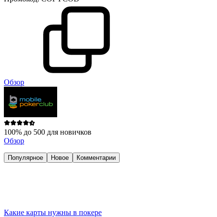
Обзор
100% до 500 для новичков
Обзор
Популярное
Новое
Комментарии
Какие карты нужны в покере