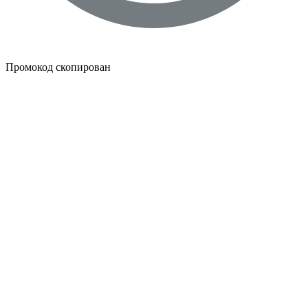
Промокод скопирован