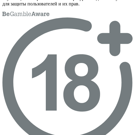
для защиты пользователей и их прав.