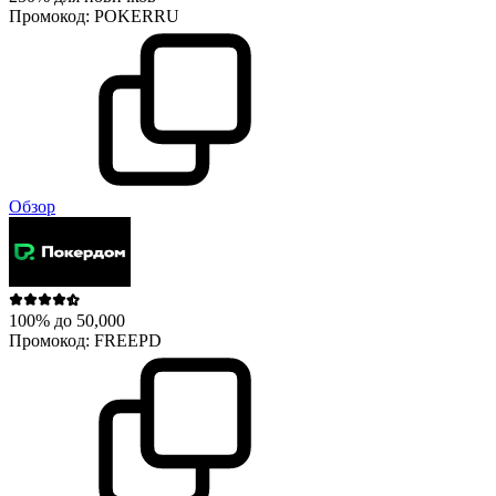
Промокод:
POKERRU
Обзор
100% до 50,000
Промокод:
FREEPD