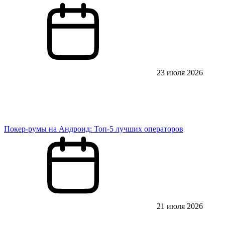
23 июля 2026
Покер-румы на Андроид: Топ-5 лучших операторов
21 июля 2026