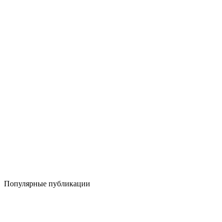
Популярные публикации