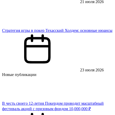
21 июля 2026
Стратегия игры в покер Техасский Холдем: основные нюансы
23 июля 2026
Новые публикации
В честь своего 12-летия Покердом проводит масштабный
фестиваль акций с призовым фондом 10,000,000 ₽