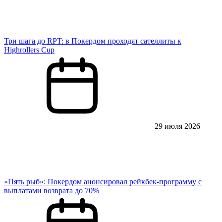
Три шага до RPT: в Покердом проходят сателлиты к
Highrollers Cup
29 июля 2026
«Пять рыб»: Покердом анонсировал рейкбек-программу с
выплатами возврата до 70%