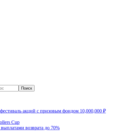
Поиск
фестиваль акций с призовым фондом 10,000,000 ₽
llers Cup
 выплатами возврата до 70%