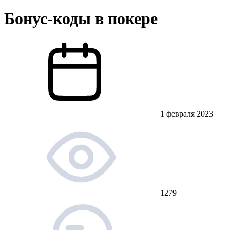
Бонус-коды в покере
1 февраля 2023
1279