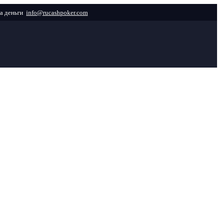
info@rucashpoker.com