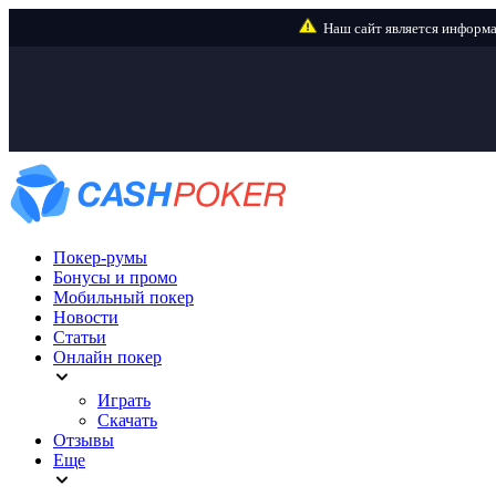
Покер-румы
Бонусы и промо
Мобильный покер
Новости
Статьи
Онлайн покер
Играть
Скачать
Отзывы
Еще