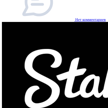
Нет комментариев