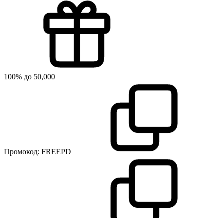
100% до 50,000
Промокод:
FREEPD