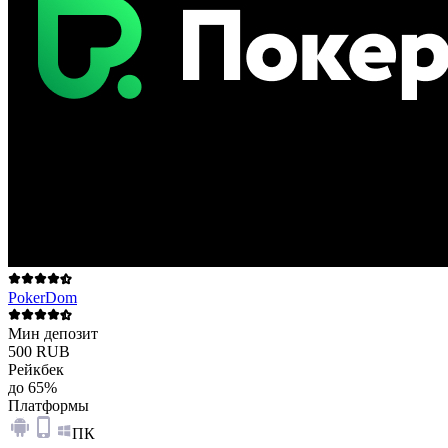
PokerDom
Мин депозит
500 RUB
Рейкбек
до 65%
Платформы
ПК