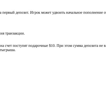
первый депозит. Игрок может удвоить начальное пополнение от 
ия транзакции.
на счет поступят подарочные $10. При этом сумма депозита не в
отыгрыша.