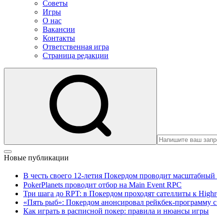
Советы
Игры
О нас
Вакансии
Контакты
Ответственная игра
Страница редакции
Новые публикации
В честь своего 12-летия Покердом проводит масштабный 
PokerPlanets проводит отбор на Main Event RPC
Три шага до RPT: в Покердом проходят сателлиты к Highro
«Пять рыб»: Покердом анонсировал рейкбек-программу с
Как играть в расписной покер: правила и нюансы игры