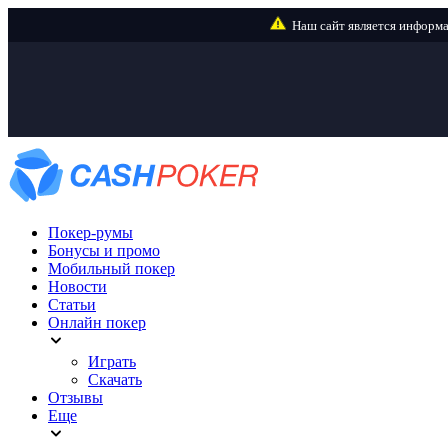
Покер-румы
Бонусы и промо
Мобильный покер
Новости
Статьи
Онлайн покер
Играть
Скачать
Отзывы
Еще