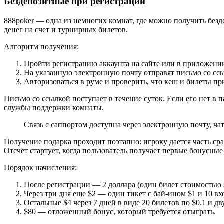
Бездепозитные при регистрации
888poker — одна из немногих комнат, где можно получить безд
денег на счет и турнирных билетов.
Алгоритм получения:
Пройти регистрацию аккаунта на сайте или в приложени
На указанную электронную почту отправят письмо со ссыл
Авторизоваться в руме и проверить, что кеш и билеты п
Письмо со ссылкой поступает в течение суток. Если его нет 
службы поддержки комнаты.
Связь с саппортом доступна через электронную почту, чат
Получение подарка проходит поэтапно: игроку дается часть сраз
Отсчет стартует, когда пользователь получает первые бонусны
Порядок начисления:
После регистрации — 2 доллара (один билет стоимостью $
Через три дня еще $2 — один тикет с бай-ином $1 и 10 вхо
Остальные $4 через 7 дней в виде 20 билетов по $0.1 и дв
$80 — отложенный бонус, который требуется отыграть.