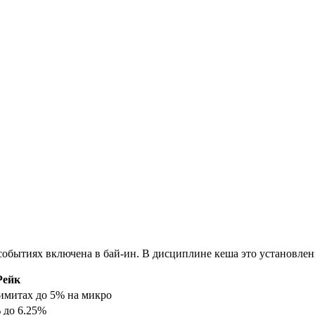
 событиях включена в бай-ин. В дисциплине кеша это установле
Рейк
имитах до 5% на микро
 до 6.25%