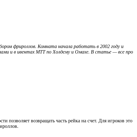
ором фрироллов. Комната начала работать в 2002 году и
лами и в ивентах МТТ по Холдему и Омахе. В статье — все про
и позволяет возвращать часть рейка на счет. Для игроков это
ироллов.