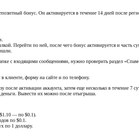
епозитный бонус. Он активируется в течение 14 дней после реги
и.
кой. Перейти по ней, после чего бонус активируется и часть су
ришли.
в папке с входящими сообщениями, нужно проверить раздел «Спа
 в клиенте, форму на сайте и по телефону.
у после активации аккаунта, затем еще несколько в течение 7 су
е деньги. Вывести их можно после отыгрыша.
1.10 — по $0.1).
дов по $0.1.
ух по 1 доллару.