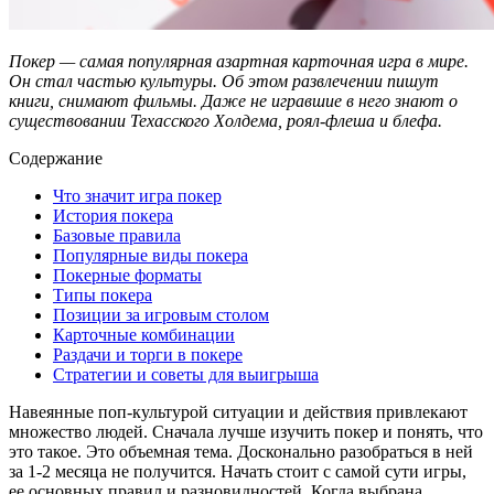
Покер — самая популярная азартная карточная игра в мире.
Он стал частью культуры. Об этом развлечении пишут
книги, снимают фильмы. Даже не игравшие в него знают о
существовании Техасского Холдема, роял-флеша и блефа.
Содержание
Что значит игра покер
История покера
Базовые правила
Популярные виды покера
Покерные форматы
Типы покера
Позиции за игровым столом
Карточные комбинации
Раздачи и торги в покере
Стратегии и советы для выигрыша
Навеянные поп-культурой ситуации и действия привлекают
множество людей. Сначала лучше изучить покер и понять, что
это такое. Это объемная тема. Досконально разобраться в ней
за 1-2 месяца не получится. Начать стоит с самой сути игры,
ее основных правил и разновидностей. Когда выбрана