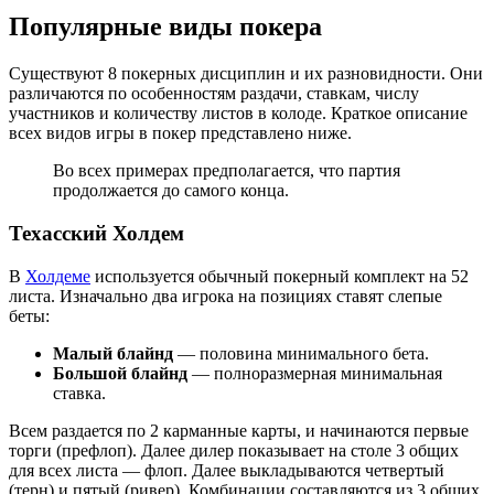
Популярные виды покера
Существуют 8 покерных дисциплин и их разновидности. Они
различаются по особенностям раздачи, ставкам, числу
участников и количеству листов в колоде. Краткое описание
всех видов игры в покер представлено ниже.
Во всех примерах предполагается, что партия
продолжается до самого конца.
Техасский Холдем
В
Холдеме
используется обычный покерный комплект на 52
листа. Изначально два игрока на позициях ставят слепые
беты:
Малый блайнд
— половина минимального бета.
Большой блайнд
— полноразмерная минимальная
ставка.
Всем раздается по 2 карманные карты, и начинаются первые
торги (префлоп). Далее дилер показывает на столе 3 общих
для всех листа — флоп. Далее выкладываются четвертый
(терн) и пятый (ривер). Комбинации составляются из 3 общих