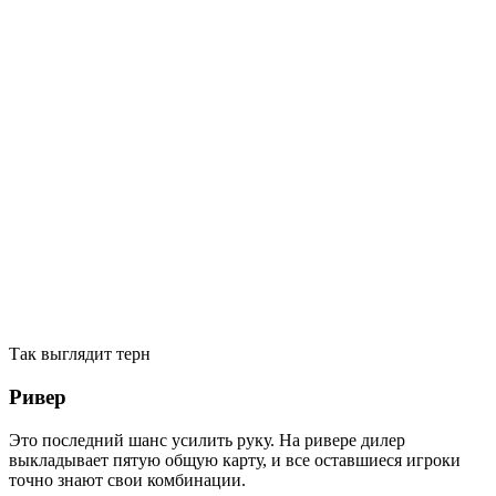
Так выглядит терн
Ривер
Это последний шанс усилить руку. На ривере дилер
выкладывает пятую общую карту, и все оставшиеся игроки
точно знают свои комбинации.