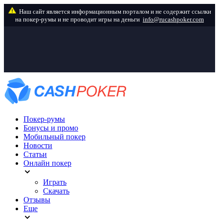
info@rucashpoker.com
Покер-румы
Бонусы и промо
Мобильный покер
Новости
Статьи
Онлайн покер
Играть
Скачать
Отзывы
Еще