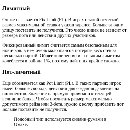
Лимитный
Он же называется Fix Limit (FL). В играх с такой отметкой
размер максимальной ставки указан заранее. Больше за одну
улицу поставить не получится. Это число никак не зависит от
размера пота или действий других участников.
Фиксированный лимит считается самым безопасным для
новичков: в нем очень мало шансов потерять весь стек за
несколько партий. Общее количество игр с таким лимитом
колеблется в районе 1%, поэтому найти их крайне сложно.
Пот-лимитный
Еще обозначается как Pot Limit (PL). В таких партиях игрок
имеет больше свободы действий для создания давления на
оппонентов. Значение напрямую привязано к текущей
величине банка. Чтобы посчитать размер максимально
допустимого рейза или 3-бета, нужно к коллу прибавить пот.
Больше поставить не получится.
Подобный тип используется онлайн-румами в
Омахе.