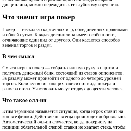
дисциплина, можно переходить к ее глубокому изучению.
Что значит игра покер
Покер — несколько карточных игр, объединенных правилами
и общей сутью. Каждая дисциплина имеет особенности,
отличающие один вид от другого. Они касаются способов
ведения торгов и раздач.
В чем смысл
Смысл игры в покер — собрать сильную руку в партии и
получить денежный банк, состоящий из ставок оппонентов.
За раздачу может произойти от одного до четырех уровней
торгов. Количество играющих зависит от вида покера и
размера стола. Участвовать могут от двух до десяти человек.
Что такое олл-ин
Этим термином называется ситуация, когда игрок ставит на
кон все фишки. Действие не всегда происходит добровольно.
Автоматический олл-ин случается, когда покеристу на
позиции обязательной слепой ставки не хватает стека, чтобы