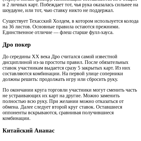
и 2 личных карт. Побеждает тот, чья рука оказалась сильнее на
шоудауне, или тот, чью ставку никто не поддержал.
Существует Техасский Холдем, в котором используется колода
на 36 листов. Основные правила остаются прежними.
Единственное отличие — флеш старше фулл-хауса.
Дро покер
До середины ХХ века Дро считался самой известной
дисциплиной из-за простоты правил. После обязательных
ставок участникам выдается сразу 5 закрытых карт. Из них
составляются комбинации. На первой улице соперники
должны решить: продолжать игру или сбросить руку.
По окончании круга торговли участники могут сменить часть
не устраивающих их карт на другие. Можно заменить
полностью всю руку. При желании можно отказаться от
обмена. Далее следует второй круг ставок. Оставшиеся
оппоненты вскрываются, сравнивая получившиеся
комбинации.
Китайский Ананас