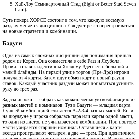
Хай-Лоу Семикарточный Стад (Eight or Better Stud Seven
Card).
Суть покера ХОРСЕ состоит в том, что каждую восьмую
раздачу меняется дисциплина. Следует резко перестраиваться
на новые стратегии и комбинации.
Бадуги
Одна из самых сложных дисциплин для понимания пришла
родом из Кореи. Она совместила в себе Разз и Лоуболл.
Правила ставок идентичны Холдему. Здесь есть большой и
малый блайнды. На первой улице торгов (Пре-Дро) игроки
получают 4 карты. Затем идут обмен карт и новый раунд
ставок. Каждый участник раздачи может попытаться усилить
руку до трех раз.
Задача игрока — собрать как можно меньшую комбинацию из
разных мастей и номиналов. Туз в Бадуги — младшая карта.
Лучшей комбинацией считается А-2-3-4 разных мастей. Если
на шоудауне у игрока собралась пара или карты одной масти,
то один из листов не учитывается в комбинации. При повторе
масти убирается старший номинал. Оставшиеся 3 карты
всегда проигрывают четырем, а две — трем. При идентичном
количестве листов смотрят на старший номинал. Выигрывает