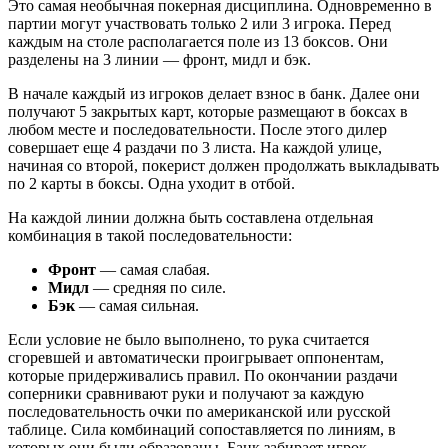
Это самая необычная покерная дисциплина. Одновременно в
партии могут участвовать только 2 или 3 игрока. Перед
каждым на столе располагается поле из 13 боксов. Они
разделены на 3 линии — фронт, мидл и бэк.
В начале каждый из игроков делает взнос в банк. Далее они
получают 5 закрытых карт, которые размещают в боксах в
любом месте и последовательности. После этого дилер
совершает еще 4 раздачи по 3 листа. На каждой улице,
начиная со второй, покерист должен продолжать выкладывать
по 2 карты в боксы. Одна уходит в отбой.
На каждой линии должна быть составлена отдельная
комбинация в такой последовательности:
Фронт
— самая слабая.
Мидл
— средняя по силе.
Бэк
— самая сильная.
Если условие не было выполнено, то рука считается
сгоревшей и автоматически проигрывает оппонентам,
которые придерживались правил. По окончании раздачи
соперники сравнивают руки и получают за каждую
последовательность очки по американской или русской
таблице. Сила комбинаций сопоставляется по линиям, в
которых они были образованы. Банк забирает игрок,