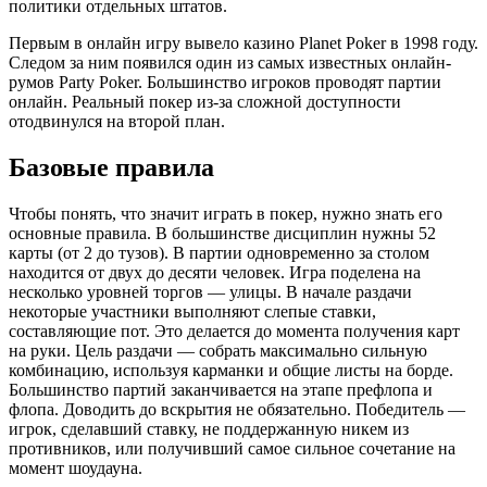
политики отдельных штатов.
Первым в онлайн игру вывело казино Planet Poker в 1998 году.
Следом за ним появился один из самых известных онлайн-
румов Party Poker. Большинство игроков проводят партии
онлайн. Реальный покер из-за сложной доступности
отодвинулся на второй план.
Базовые правила
Чтобы понять, что значит играть в покер, нужно знать его
основные правила. В большинстве дисциплин нужны 52
карты (от 2 до тузов). В партии одновременно за столом
находится от двух до десяти человек. Игра поделена на
несколько уровней торгов — улицы. В начале раздачи
некоторые участники выполняют слепые ставки,
составляющие пот. Это делается до момента получения карт
на руки. Цель раздачи — собрать максимально сильную
комбинацию, используя карманки и общие листы на борде.
Большинство партий заканчивается на этапе префлопа и
флопа. Доводить до вскрытия не обязательно. Победитель —
игрок, сделавший ставку, не поддержанную никем из
противников, или получивший самое сильное сочетание на
момент шоудауна.