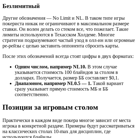
Безлимитный
Другие обозначения — No Limit и NL. В таком типе игры
покериста никак не ограничивают в максимальном размере
ставки. Он волен делать со стеком все, что пожелает. Такие
лимиты используются в Техасском Холдеме. Многие
стратегии подразумевают частый уход в олл-ин или огромные
ре-рейзы с целью заставить оппонента сбросить карты.
После этих обозначений всегда стоят цифры в двух форматах:
Одним числом, например NL10.
В этом случае
указывается стоимость 100 блайндов за столом в
долларах. Получается, размер ББ составляет $0,1.
Диапазоном, например NL0.5 — 1.
Такой вариант
сразу указывает прямую стоимость МБ и ББ
соответственно.
Позиции за игровым столом
Практически в каждом виде покера многое зависит от места
игрока в конкретной раздаче. Примеры будут рассматриваться
на классических столах 10-max для дисциплин, где
используются блайнды.