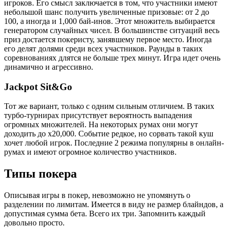
игроков. Его смысл заключается в том, что участники имеют
небольшой шанс получить увеличенные призовые: от 2 до
100, а иногда и 1,000 бай-инов. Этот множитель выбирается
генератором случайных чисел. В большинстве ситуаций весь
приз достается покеристу, занявшему первое место. Иногда
его делят долями среди всех участников. Раунды в таких
соревнованиях длятся не больше трех минут. Игра идет очень
динамично и агрессивно.
Jackpot Sit&Go
Тот же вариант, только с одним сильным отличием. В таких
турбо-турнирах присутствует вероятность выпадения
огромных множителей. На некоторых румах они могут
доходить до х20,000. Событие редкое, но сорвать такой куш
хочет любой игрок. Последние 2 режима популярны в онлайн-
румах и имеют огромное количество участников.
Типы покера
Описывая игры в покер, невозможно не упомянуть о
разделении по лимитам. Имеется в виду не размер блайндов, а
допустимая сумма бета. Всего их три. Запомнить каждый
довольно просто.