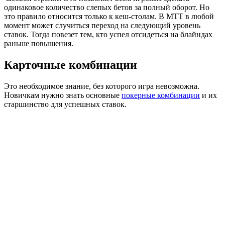
одинаковое количество слепых бетов за полный оборот. Но
это правило относится только к кеш-столам. В MTT в любой
момент может случиться переход на следующий уровень
ставок. Тогда повезет тем, кто успел отсидеться на блайндах
раньше повышения.
Карточные комбинации
Это необходимое знание, без которого игра невозможна.
Новичкам нужно знать основные
покерные комбинации
и их
старшинство для успешных ставок.