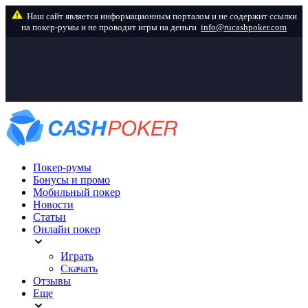
info@rucashpoker.com
Покер-румы
Бонусы и промо
Мобильный покер
Новости
Статьи
Онлайн покер
Играть
Скачать
Отзывы
Еще