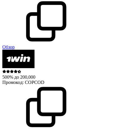
Обзор
500% до 200,000
Промокод:
COPCOD