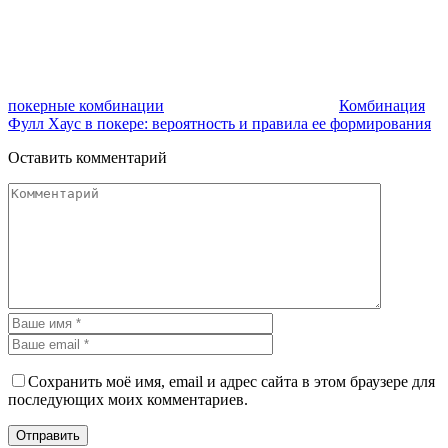
покерные комбинации
Комбинация
Фулл Хаус в покере: вероятность и правила ее формирования
Оставить комментарий
Сохранить моё имя, email и адрес сайта в этом браузере для
последующих моих комментариев.