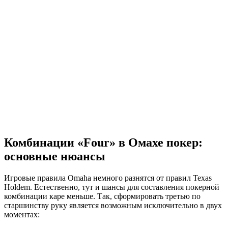
Комбинации «Four» в Омахе покер:
основные нюансы
Игровые правила Omaha немного разнятся от правил Texas
Holdem. Естественно, тут и шансы для составления покерной
комбинации каре меньше. Так, сформировать третью по
старшинству руку является возможным исключительно в двух
моментах: