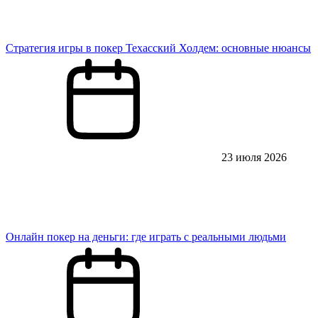
Стратегия игры в покер Техасский Холдем: основные нюансы
23 июля 2026
Онлайн покер на деньги: где играть с реальными людьми