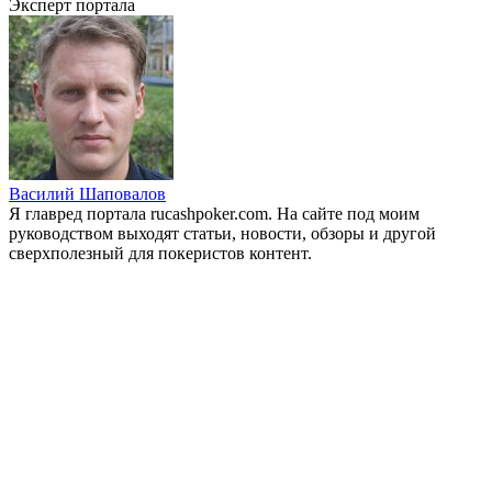
Эксперт портала
Василий Шаповалов
Я главред портала rucashpoker.com. На сайте под моим
руководством выходят статьи, новости, обзоры и другой
сверхполезный для покеристов контент.