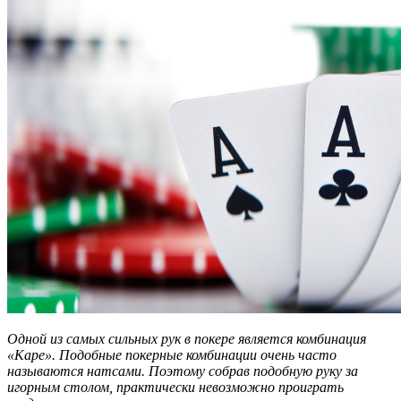
Одной из самых сильных рук в покере является комбинация
«Каре». Подобные покерные комбинации очень часто
называются натсами. Поэтому собрав подобную руку за
игорным столом, практически невозможно проиграть