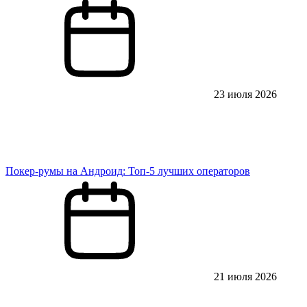
23 июля 2026
Покер-румы на Андроид: Топ-5 лучших операторов
21 июля 2026