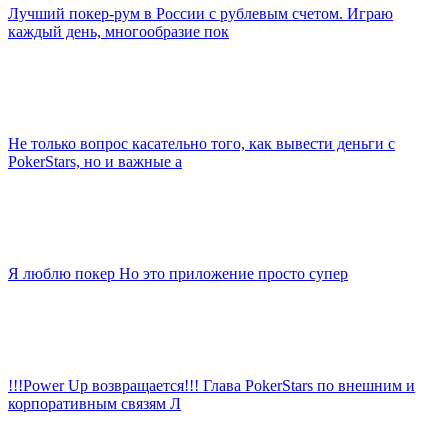
Лучший покер-рум в России с рублевым счетом. Играю
каждый день, многообразие пок
Не только вопрос касательно того, как вывести деньги с
PokerStars, но и важные а
Я люблю покер Но это приложение просто супер
!!!Power Up возвращается!!! Глава PokerStars по внешним и
корпоративным связям Л