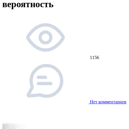
вероятность
1156
Нет комментариев