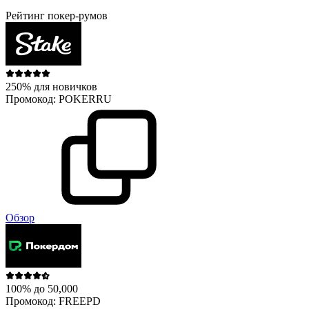
Рейтинг покер-румов
250% для новичков
Промокод:
POKERRU
Обзор
100% до 50,000
Промокод:
FREEPD