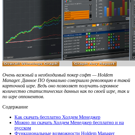
Очень важный и необходимый покер софт — Holdem
Manager. Данное ПО буквально совершило революцию в такой
карточной игре. Ведь оно позволяет получать огромное
количество статистических данных как по своей игре, так и
по игре оппонентов.
Содержание
Как скачать бесплатно Холдем Менеджер
Можно ли скачать Холдем Менеджер бесплатно и на
русском
Функциональные возможности Holdem Manager