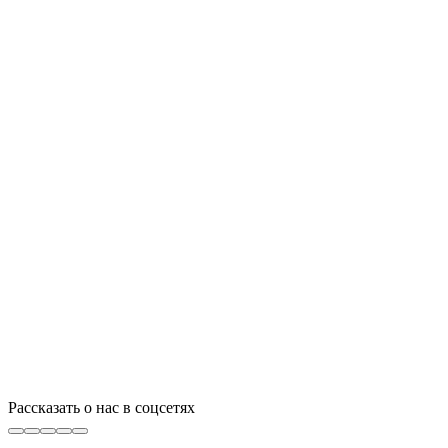
Рассказать о нас в соцсетях