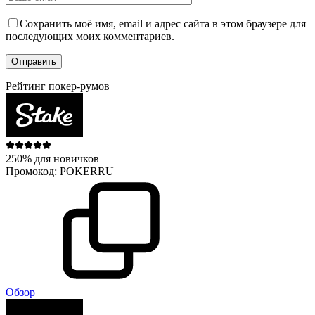
Сохранить моё имя, email и адрес сайта в этом браузере для
последующих моих комментариев.
Рейтинг покер-румов
250% для новичков
Промокод:
POKERRU
Обзор