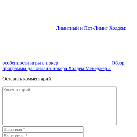
Лимитный и Пот-Лимит Холдем:
особенности игры в покер
Обзор
программы для онлайн-покера Холдем Менеджер 2
Оставить комментарий