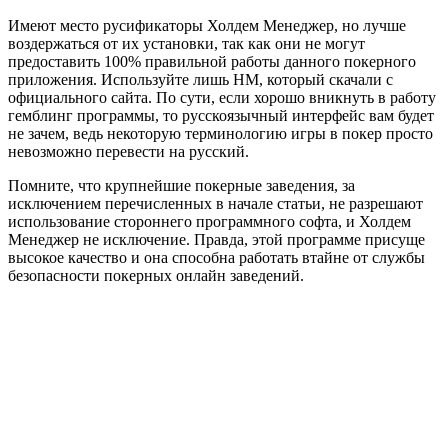
Имеют место русификаторы Холдем Менеджер, но лучше
воздержаться от их установки, так как они не могут
предоставить 100% правильной работы данного покерного
приложения. Используйте лишь HM, который скачали с
официального сайта. По сути, если хорошо вникнуть в работу
гемблинг программы, то русскоязычный интерфейс вам будет
не зачем, ведь некоторую терминологию игры в покер просто
невозможно перевести на русский.
Помните, что крупнейшие покерные заведения, за
исключением перечисленных в начале статьи, не разрешают
использование стороннего программного софта, и Холдем
Менеджер не исключение. Правда, этой программе присуще
высокое качество и она способна работать втайне от службы
безопасности покерных онлайн заведений.