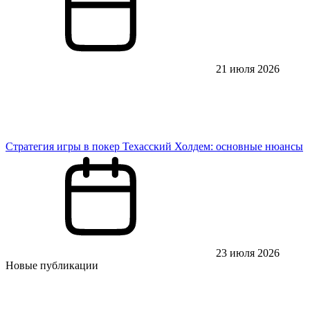
21 июля 2026
Стратегия игры в покер Техасский Холдем: основные нюансы
23 июля 2026
Новые публикации