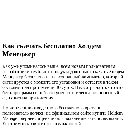
Как скачать бесплатно Холдем
Менеджер
Как уже упоминалось выше, всем новым пользователям
разработчики гемблинг продукта дают шанс скачать Холдем
Менеджер бесплатно на персональный компьютер, который
активируется с момента его установки и остается в таком
состоянии на протяжении 30 суток. Несмотря на то, что это
бета-программа в ней доступен фактически полноценный
функционал приложения.
По истечению отведенного бесплатного времени
пользователь должен на официальном сайте купить Holdem
Manager, вернее лицензию для дальнейшего использования.
Ее стоимость зависит от возможностей: