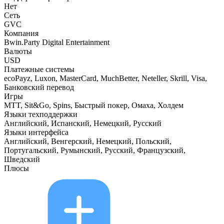
Нет
Сеть
GVC
Компания
Bwin.Party Digital Entertainment
Валюты
USD
Платежные системы
ecoPayz, Luxon, MasterСard, MuchBetter, Neteller, Skrill, Visa,
Банковский перевод
Игры
MTT, Sit&Go, Spins, Быстрый покер, Омаха, Холдем
Языки техподдержки
Английский, Испанский, Немецкий, Русский
Языки интерфейса
Английский, Венгерский, Немецкий, Польский,
Португальский, Румынский, Русский, Французский,
Шведский
Плюсы