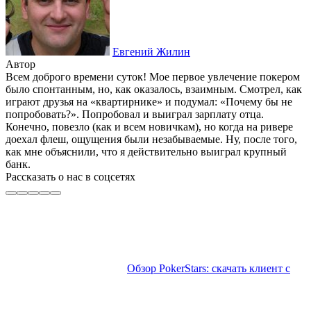
Евгений Жилин
Автор
Всем доброго времени суток! Мое первое увлечение покером
было спонтанным, но, как оказалось, взаимным. Смотрел, как
играют друзья на «квартирнике» и подумал: «Почему бы не
попробовать?». Попробовал и выиграл зарплату отца.
Конечно, повезло (как и всем новичкам), но когда на ривере
доехал флеш, ощущения были незабываемые. Ну, после того,
как мне объяснили, что я действительно выиграл крупный
банк.
Рассказать о нас в соцсетях
Обзор PokerStars: скачать клиент с