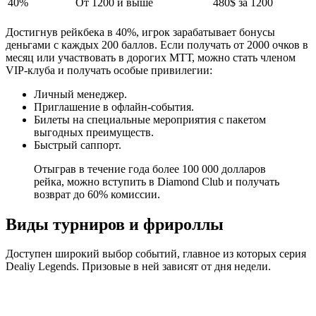
40%
От 1200 и выше
480$ за 1200
Достигнув рейкбека в 40%, игрок зарабатывает бонусы
деньгами с каждых 200 баллов. Если получать от 2000 очков в
месяц или участвовать в дорогих МТТ, можно стать членом
VIP-клуба и получать особые привилегии:
Личный менеджер.
Приглашение в офлайн-события.
Билеты на специальные мероприятия с пакетом
выгодных преимуществ.
Быстрый саппорт.
Отыграв в течение года более 100 000 долларов
рейка, можно вступить в Diamond Club и получать
возврат до 60% комиссии.
Виды турниров и фрироллы
Доступен широкий выбор событий, главное из которых серия
Dealiy Legends. Призовые в ней зависят от дня недели.