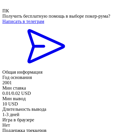
ПК
Получить бесплатную помощь в выборе покер-рума?
Написать в телеграм
Общая информация
Год основания
2001
Мин ставка
0.01/0.02 USD
Мин вывод
10 USD
Длительность вывода
1-3 дней
Игра в браузере
Нет
Поддержка треккеров