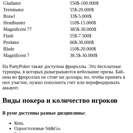
Gladiator
550$-100.000$
Terminator
55$-20.000$
Brawl
33$-5.000$
Headhunter
110$-15.000$
Magnificent 77
385$-30.000$
Flash
55$-7.500$
Predator
66$-30.000$
Blade
110$-20.000$
Magnificent 7
38.5$-30.000$
На PartyPoker также доступны фрироллы. Это бесплатные
турниры, в которых разыгрываются небольшие призы. Бай-
ины во фрироллах не стоят ни доллара, но, чтобы принять в
них участие, нужно пополнить счет или верифицировать
аккаунт.
Виды покера и количество игроков
В руме доступны разные дисциплины:
Кеш.
Одностоловые Sit&Go.