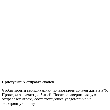
Приступить к отправке сканов
Чтобы пройти верификацию, пользователь должен жить в РФ.
Проверка занимает до 7 дней. После ее завершения рум
отправляет игроку соответствующее уведомление на
электронную почту.