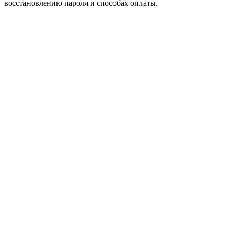
восстановлению пароля и способах оплаты.