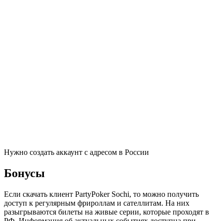
Нужно создать аккаунт с адресом в России
Бонусы
Если скачать клиент PartyPoker Sochi, то можно получить
доступ к регулярным фрироллам и сателлитам. На них
разыгрываются билеты на живые серии, которые проходят в
РФ. Информация об актуальных событиях доступна при