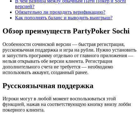
В чем разница между обычным Пати Покер и Sochi
версией?
Обязательно ли проходить верификацию?
Как пополнять баланс и выводить выигрыш?
Обзор преимуществ PartyPoker Sochi
Особенности сочинской версии — быстрая регистрация,
русскоязычная поддержка и игра на рубли. Нужно установить
и запустить программу отдельно от главного приложения —
нельзя открывать обе версии клиента. Регистрация
дополнительного счета не требуется — необходимо
использовать аккаунт, созданный ранее.
Русскоязычная поддержка
Игроки могут в любой момент воспользоваться этой
функцией, нажав на соответствующую кнопку внизу лобби
покерного клиента.