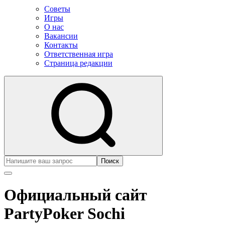
Советы
Игры
О нас
Вакансии
Контакты
Ответственная игра
Страница редакции
Поиск
Официальный сайт
PartyPoker Sochi