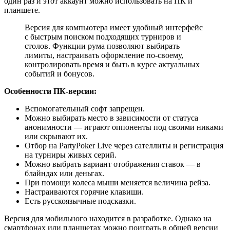
один раз и этот аккаунт можно использовать на ПК и
планшете.
Версия для компьютера имеет удобный интерфейс
с быстрым поиском подходящих турниров и
столов. Функции рума позволяют выбирать
лимиты, настраивать оформление по-своему,
контролировать время и быть в курсе актуальных
событий и бонусов.
Особенности ПК-версии:
Вспомогательный софт запрещен.
Можно выбирать место в зависимости от статуса
анонимности — играют оппоненты под своими никами
или скрывают их.
Отбор на PartyPoker Live через сателлиты и регистрация
на турниры живых серий.
Можно выбрать вариант отображения ставок — в
блайндах или деньгах.
При помощи колеса мыши меняется величина рейза.
Настраиваются горячие клавиши.
Есть русскоязычные подсказки.
Версия для мобильного находится в разработке. Однако на
смартфонах или планшетах можно поиграть в общей версии