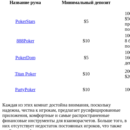
Название рума
Минимальный депозит
10
$5
PokerStars
$5
пр
по
10
888Poker
$10
8 
по
10
PokerDom
$5
16
де
20
Titan Poker
$10
$2
PartyPoker
$10
10
Каждая из этих комнат достойна внимания, поскольку
надежна, честна к игрокам, предлагает русифицированные
приложения, комфортные и самые распространенные
финансовые инструменты для взаиморасчетов. Больше того, в
них отсутствует недостаток постоянных игроков, что также