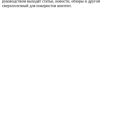
руководством выходят статьи, новости, обзоры и другой
сверхполезный для покеристов контент.