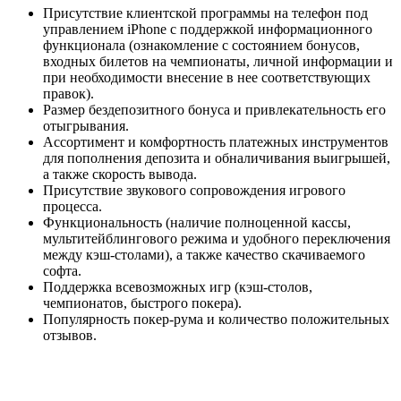
Присутствие клиентской программы на телефон под
управлением iPhone с поддержкой информационного
функционала (ознакомление с состоянием бонусов,
входных билетов на чемпионаты, личной информации и
при необходимости внесение в нее соответствующих
правок).
Размер бездепозитного бонуса и привлекательность его
отыгрывания.
Ассортимент и комфортность платежных инструментов
для пополнения депозита и обналичивания выигрышей,
а также скорость вывода.
Присутствие звукового сопровождения игрового
процесса.
Функциональность (наличие полноценной кассы,
мультитейблингового режима и удобного переключения
между кэш-столами), а также качество скачиваемого
софта.
Поддержка всевозможных игр (кэш-столов,
чемпионатов, быстрого покера).
Популярность покер-рума и количество положительных
отзывов.