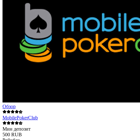
Обзор
MobilePokerClub
Мин депозит
500 RUB