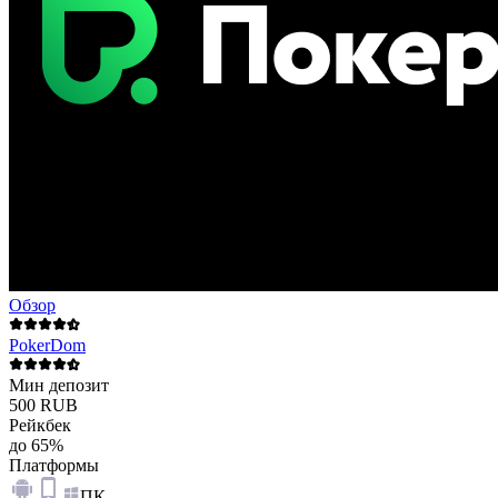
Обзор
PokerDom
Мин депозит
500 RUB
Рейкбек
до 65%
Платформы
ПК