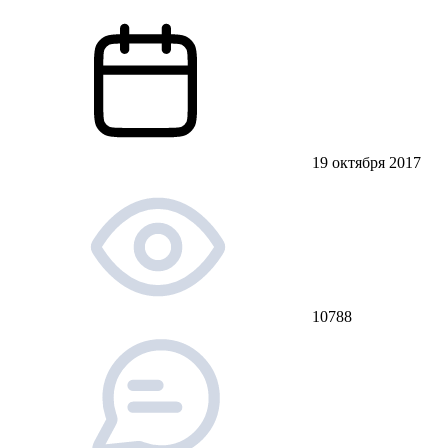
19 октября 2017
10788