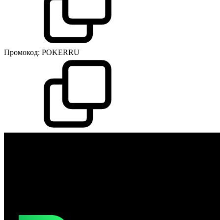
Промокод:
POKERRU