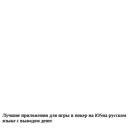
Лучшие приложения для игры в покер на
iOS
на русском
языке с выводом денег