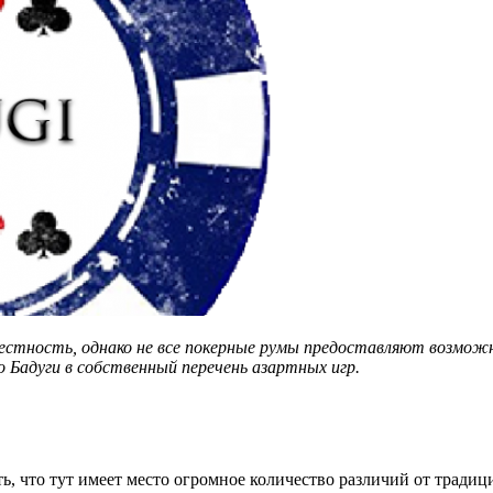
вестность, однако не все покерные румы предоставляют возмож
ло Бадуги в собственный перечень азартных игр.
ь, что тут имеет место огромное количество различий от тради