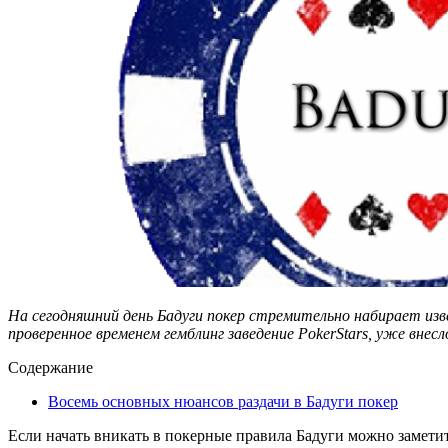
На сегодняшний день Бадуги покер стремительно набирает из
проверенное временем гемблинг заведение PokerStars, уже внес
Содержание
Восемь основных нюансов раздачи в Бадуги покер
Если начать вникать в покерные правила Бадуги можно заметит