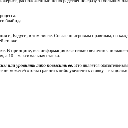
 покерист, расположенный непосредственно сразу за большим бла
роцесса.
ого блайнда.
ния и, Бадуги, в том числе. Согласно игровым правилам, на ка
й ставке.
авке. В принципе, вся информация касательно величины повышен
я, а 10 – максимальная ставка.
жны или уровнять либо повысить ее.
Это является обязательным
не не можете/готовы сравнить либо увеличить ставку – вы должны