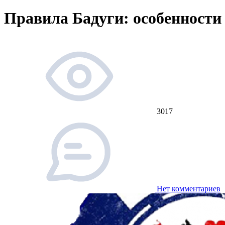
Правила Бадуги: особенности
3017
Нет комментариев