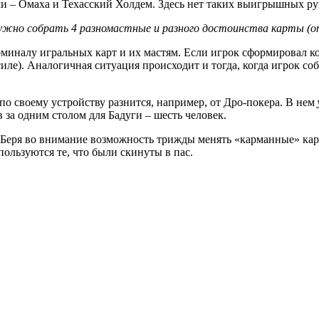
 – Омаха и Техасский Холдем. Здесь нет таких выигрышных рук 
нужно собрать 4 разномастные и разного достоинства карты (о
оминалу игральных карт и их мастям. Если игрок сформировал к
силе). Аналогичная ситуация происходит и тогда, когда игрок с
о своему устройству разнится, например, от Дро-покера. В нем
за одним столом для Бадуги – шесть человек.
Беря во внимание возможность трижды менять «карманные» карт
пользуются те, что были скинуты в пас.