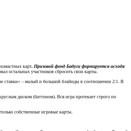
зномастных карт
. Призовой фонд Бадуги формируется исходя
овал остальных участников сбросить свои карты.
пые ставки» – малый и большой блайнды в соотношении 2:1. В
круглым диском (баттоном). Вся игра протекает строго по
 только собственные игровые карты.