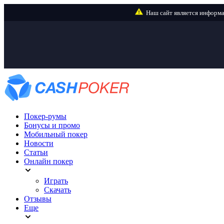
Покер-румы
Бонусы и промо
Мобильный покер
Новости
Статьи
Онлайн покер
Играть
Скачать
Отзывы
Еще