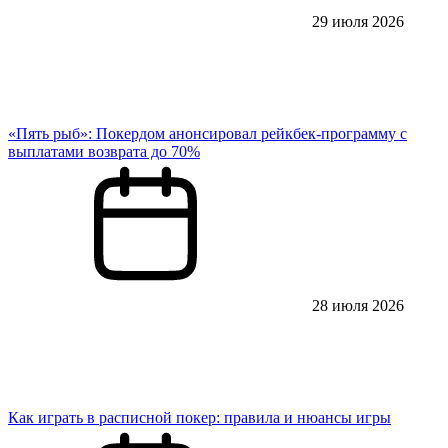
29 июля 2026
«Пять рыб»: Покердом анонсировал рейкбек-программу с
выплатами возврата до 70%
28 июля 2026
Как играть в расписной покер: правила и нюансы игры