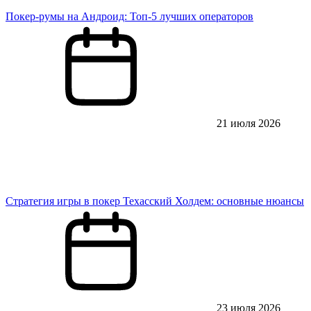
Покер-румы на Андроид: Топ-5 лучших операторов
21 июля 2026
Стратегия игры в покер Техасский Холдем: основные нюансы
23 июля 2026