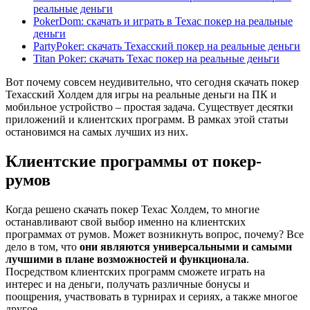
реальные деньги
PokerDom: скачать и играть в Техас покер на реальные
деньги
PartyPoker: скачать Техасский покер на реальные деньги
Titan Poker: скачать Техас покер на реальные деньги
Вот почему совсем неудивительно, что сегодня скачать покер
Техасский Холдем для игры на реальные деньги на ПК и
мобильное устройство – простая задача. Существует десятки
приложений и клиентских программ. В рамках этой статьи
остановимся на самых лучших из них.
Клиентские программы от покер-
румов
Когда решено скачать покер Техас Холдем, то многие
останавливают свой выбор именно на клиентских
программах от румов. Может возникнуть вопрос, почему? Все
дело в том, что
они являются универсальными и самыми
лучшими в плане возможностей и функционала
.
Посредством клиентских программ сможете играть на
интерес и на деньги, получать различные бонусы и
поощрения, участвовать в турнирах и сериях, а также многое
другое.