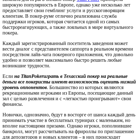
широкую популярность в Европе, однако уже несколько лет
предоставляет свои гемблинг услуги и русскоговорящим
клиентам. В покер-руме отлично реализована служба
поддержки игроков, которая считается одной из самых
быстрореагирующих, а также лояльных в мире виртуального
покера.
Каждый зарегистрированный посетитель заведения может
вести диалог с представителем саппорта в реальном времени
посредством лайв-чата покерного приложения, что довольно
удобно и позволяет максимально быстро решить любые
возникшие трудности.
Если
на
Titan
Poker
играть в Техасский покер на реальные
деньги все покеристы имеют возможность оценить низкий
уровень оппонентов
. Большинство из которых являются
рекреационными игроками из Европы, посещающие данный
зал с целью развлечения и с «легкостью проигрывают» свои
финансы.
Новички, однозначно, будут в восторге от шанса каждый день
принимать участие в бесплатных турнирах с маленьким, но
вполне настоящими призами. Однако игроки, пополнившие
банкролл, могут рассчитывать на фрироллы по приглашению
для депозиторов и новых клиентов – в них происходит