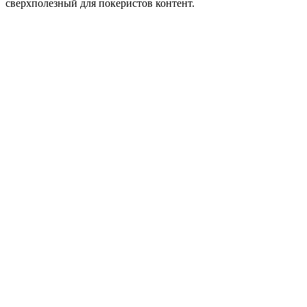
сверхполезный для покеристов контент.