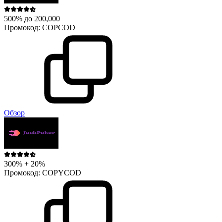
500% до 200,000
Промокод:
COPCOD
Обзор
300% + 20%
Промокод:
COPYCOD