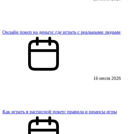
Онлайн покер на деньги: где играть с реальными людьми
16 июля 2026
Как играть в расписной покер: правила и нюансы игры