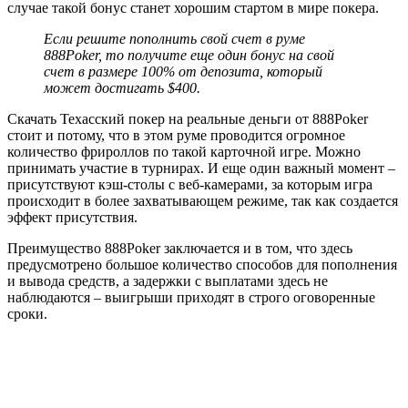
случае такой бонус станет хорошим стартом в мире покера.
Если решите пополнить свой счет в руме
888Poker, то получите еще один бонус на свой
счет в размере 100% от депозита, который
может достигать $400.
Скачать Техасский покер на реальные деньги от 888Poker
стоит и потому, что в этом руме проводится огромное
количество фрироллов по такой карточной игре. Можно
принимать участие в турнирах. И еще один важный момент –
присутствуют кэш-столы с веб-камерами, за которым игра
происходит в более захватывающем режиме, так как создается
эффект присутствия.
Преимущество 888Poker заключается и в том, что здесь
предусмотрено большое количество способов для пополнения
и вывода средств, а задержки с выплатами здесь не
наблюдаются – выигрыши приходят в строго оговоренные
сроки.