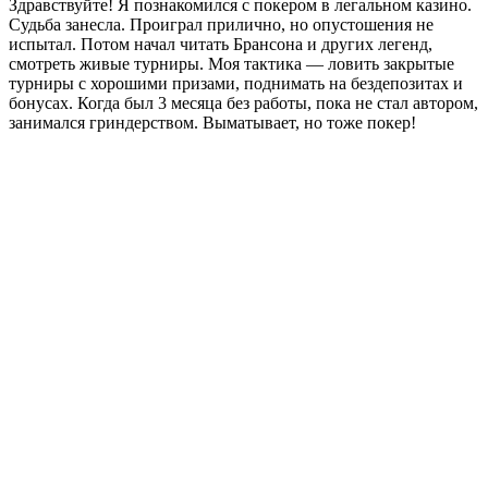
Здравствуйте! Я познакомился с покером в легальном казино.
Судьба занесла. Проиграл прилично, но опустошения не
испытал. Потом начал читать Брансона и других легенд,
смотреть живые турниры. Моя тактика — ловить закрытые
турниры с хорошими призами, поднимать на бездепозитах и
бонусах. Когда был 3 месяца без работы, пока не стал автором,
занимался гриндерством. Выматывает, но тоже покер!