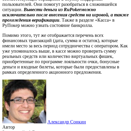
пользователей. Они помогут разобраться в сложившейся
ситуации.
Вывести деньги из
RuPoker
можно
исключительно после внесения средств на игровой, а также
прохождения верификации
. Также в разделе «Касса» в
РуПокер можно узнать состояние банкролла.
Помимо этого, тут же отображается перечень всех
финансовых транзакций (дата, сумма и остаток), которые
имели место за весь период сотрудничества с оператором. Как
уже упоминалось выше, в кассе можно проверить сумму
реальных средств или количество виртуальных фишек,
приобретенные по программе лояльности очки, бонусные
деньги и входные билеты, которые были предоставлены в
рамках определенного акционного предложения.
Александр Сонкин
Автор