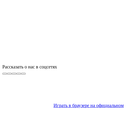
Рассказать о нас в соцсетях
Играть в браузере на официальном