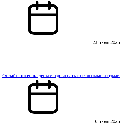
23 июля 2026
Онлайн покер на деньги: где играть с реальными людьми
16 июля 2026