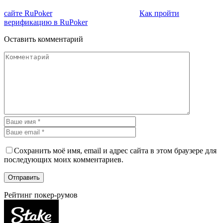
сайте RuPoker
Как пройти
верификацию в RuPoker
Оставить комментарий
Сохранить моё имя, email и адрес сайта в этом браузере для
последующих моих комментариев.
Рейтинг покер-румов