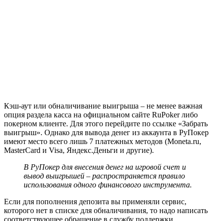
Кэш-аут или обналичивание выигрыша – не менее важная
опция раздела касса на официальном сайте RuPoker либо
покерном клиенте. Для этого перейдите по ссылке «Забрать
выигрыш». Однако для вывода денег из аккаунта в РуПокер
имеют место всего лишь 7 платежных методов (Moneta.ru,
MasterCard и Visa, Яндекс.Деньги и другие).
В РуПокер для внесения денег на игровой счет и
вывод выигрышей – распространяется правило
использования одного финансового инструмента.
Если для пополнения депозита вы применяли сервис,
которого нет в списке для обналичивания, то надо написать
соответствующее обращение в службу поддержки