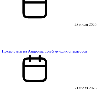
23 июля 2026
Покер-румы на Андроид: Топ-5 лучших операторов
21 июля 2026