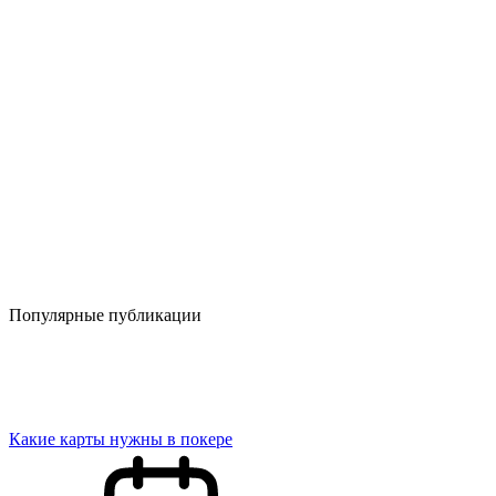
Популярные публикации
Какие карты нужны в покере