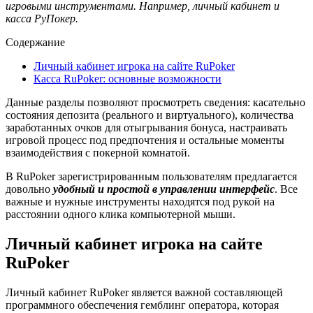
игровыми инструментами. Например, личный кабинет и
касса РуПокер.
Содержание
Личный кабинет игрока на сайте RuPoker
Касса RuPoker: основные возможности
Данные разделы позволяют просмотреть сведения: касательно
состояния депозита (реального и виртуального), количества
заработанных очков для отыгрывания бонуса, настраивать
игровой процесс под предпочтения и остальные моменты
взаимодействия с покерной комнатой.
В RuPoker зарегистрированным пользователям предлагается
довольно
удобный и простой в управлении интерфейс
. Все
важные и нужные инструменты находятся под рукой на
расстоянии одного клика компьютерной мыши.
Личный кабинет игрока на сайте
RuPoker
Личный кабинет RuPoker является важной составляющей
программного обеспечения гемблинг оператора, которая