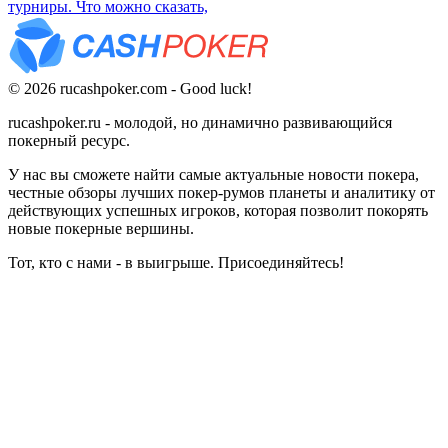
турниры. Что можно сказать,
© 2026 rucashpoker.com - Good luck!
rucashpoker.ru - молодой, но динамично развивающийся
покерный ресурс.
У нас вы сможете найти самые актуальные новости покера,
честные обзоры лучших покер-румов планеты и аналитику от
действующих успешных игроков, которая позволит покорять
новые покерные вершины.
Тот, кто с нами - в выигрыше. Присоединяйтесь!