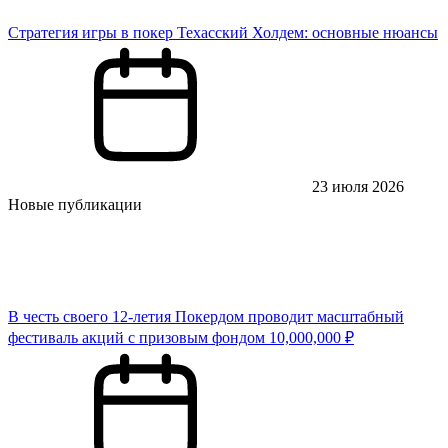
Стратегия игры в покер Техасский Холдем: основные нюансы
23 июля 2026
Новые публикации
В честь своего 12-летия Покердом проводит масштабный
фестиваль акций с призовым фондом 10,000,000 ₽