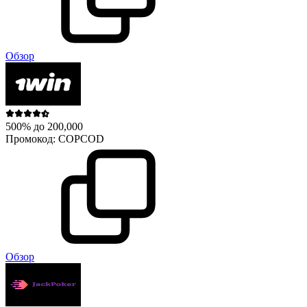
Обзор
500% до 200,000
Промокод:
COPCOD
Обзор