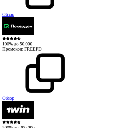
Обзор
100% до 50,000
Промокод:
FREEPD
Обзор
500% до 200,000