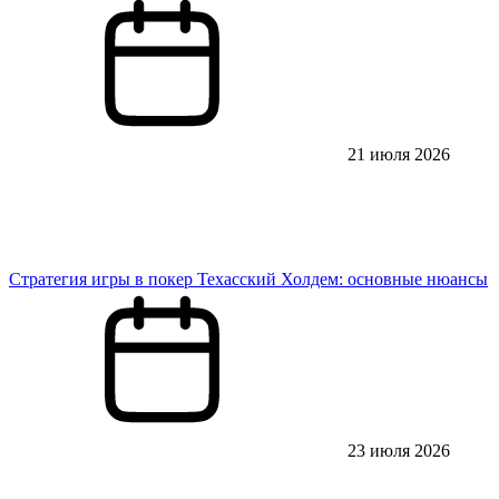
21 июля 2026
Стратегия игры в покер Техасский Холдем: основные нюансы
23 июля 2026