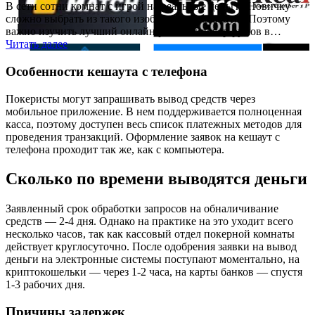
В сети сотни комнат с игрой на реальные деньги. Новичку
сложно выбрать из такого изобилия подходящую. Поэтому
важно изучить лучший онлайн рейтинг покер-румов в…
Читать далее
Особенности кешаута с телефона
Покеристы могут запрашивать вывод средств через
мобильное приложение. В нем поддерживается полноценная
касса, поэтому доступен весь список платежных методов для
проведения транзакций. Оформление заявок на кешаут с
телефона проходит так же, как с компьютера.
Сколько по времени выводятся деньги
Заявленный срок обработки запросов на обналичивание
средств — 2-4 дня. Однако на практике на это уходит всего
несколько часов, так как кассовый отдел покерной комнаты
действует круглосуточно. После одобрения заявки на вывод
деньги на электронные системы поступают моментально, на
криптокошельки — через 1-2 часа, на карты банков — спустя
1-3 рабочих дня.
Причины задержек