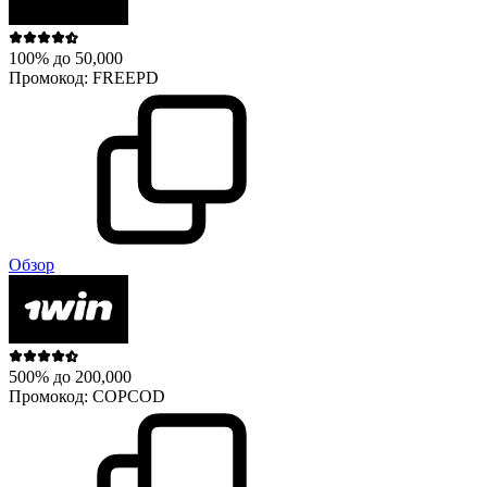
100% до 50,000
Промокод:
FREEPD
Обзор
500% до 200,000
Промокод:
COPCOD