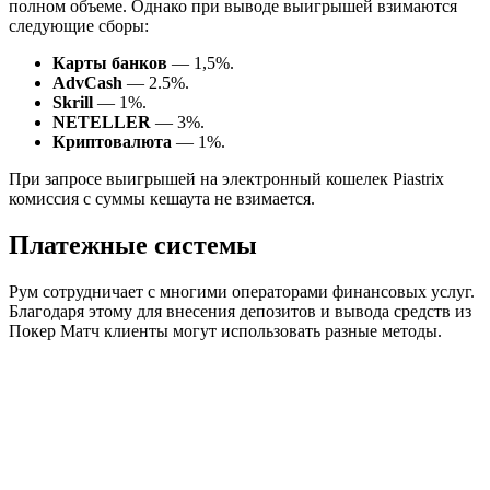
полном объеме. Однако при выводе выигрышей взимаются
следующие сборы:
Карты банков
— 1,5%.
AdvCash
― 2.5%.
Skrill
― 1%.
NETELLER
― 3%.
Криптовалюта
― 1%.
При запросе выигрышей на электронный кошелек Piastrix
комиссия с суммы кешаута не взимается.
Платежные системы
Рум сотрудничает с многими операторами финансовых услуг.
Благодаря этому для внесения депозитов и вывода средств из
Покер Матч клиенты могут использовать разные методы.