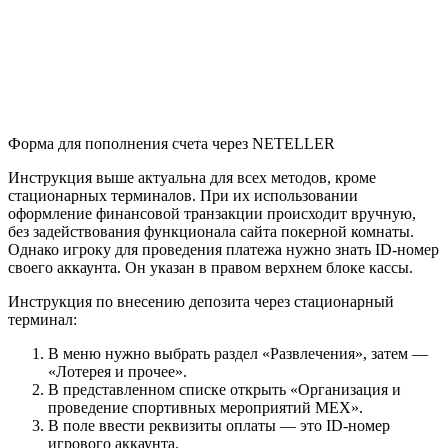
Форма для пополнения счета через NETELLER
Инструкция выше актуальна для всех методов, кроме
стационарных терминалов. При их использовании
оформление финансовой транзакции происходит вручную,
без задействования функционала сайта покерной комнаты.
Однако игроку для проведения платежа нужно знать ID-номер
своего аккаунта. Он указан в правом верхнем блоке кассы.
Инструкция по внесению депозита через стационарный
терминал:
В меню нужно выбрать раздел «Развлечения», затем —
«Лотерея и прочее».
В представленном списке открыть «Организация и
проведение спортивных мероприятий MEX».
В поле ввести реквизиты оплаты — это ID-номер
игрового аккаунта.