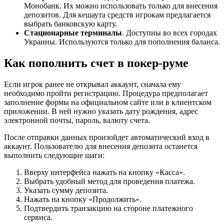
Монобанк. Их можно использовать только для внесения
депозитов. Для кешаута средств игрокам предлагается
выбрать банковскую карту.
Стационарные терминалы
. Доступны во всех городах
Украины. Используются только для пополнения баланса.
Как пополнить счет в покер-руме
Если игрок ранее не открывал аккаунт, сначала ему
необходимо пройти регистрацию. Процедура предполагает
заполнение формы на официальном сайте или в клиентском
приложении. В ней нужно указать дату рождения, адрес
электронной почты, пароль, валюту счета.
После отправки данных произойдет автоматический вход в
аккаунт. Пользователю для внесения депозита останется
выполнить следующие шаги:
Вверху интерфейса нажать на кнопку «Касса».
Выбрать удобный метод для проведения платежа.
Указать сумму депозита.
Нажать на кнопку «Продолжить».
Подтвердить транзакцию на стороне платежного
сервиса.