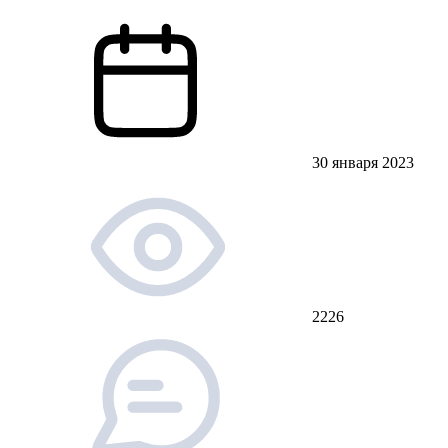
30 января 2023
2226