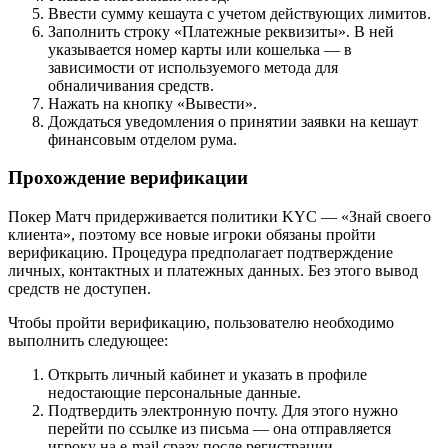
Ввести сумму кешаута с учетом действующих лимитов.
Заполнить строку «Платежные реквизиты». В ней
указывается номер карты или кошелька — в
зависимости от используемого метода для
обналичивания средств.
Нажать на кнопку «Вывести».
Дождаться уведомления о принятии заявки на кешаут
финансовым отделом рума.
Прохождение верификации
Покер Матч придерживается политики KYC — «Знай своего
клиента», поэтому все новые игроки обязаны пройти
верификацию. Процедура предполагает подтверждение
личных, контактных и платежных данных. Без этого вывод
средств не доступен.
Чтобы пройти верификацию, пользователю необходимо
выполнить следующее:
Открыть личный кабинет и указать в профиле
недостающие персональные данные.
Подтвердить электронную почту. Для этого нужно
перейти по ссылке из письма — она отправляется
игроку на e-mail сразу после регистрации.