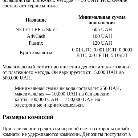
большинства платежных методов — 50 UAH. Исключение
составляют сервисы ниже.
Минимальная сумма
Название
пополнения
NETELLER и Skrill
605 UAH
AdvCash
100 UAH
Piastrix
120 UAH
0.01 LTC, 0.001 BCH, 0.0001
Криптовалюты
BTC, 0.01 ETH, 5 USDT
Максимальный лимит при внесении депозита также зависит
от платежного метода. Он варьируется от 15,000 UAH до
500,000 UAH.
Минимальная сумма вывода составляет 250 UAH,
максимальная — 10,000 UAH на банковские
карты, 100,000 UAH — 150,000 UAH на
электронные и криптокошельки.
Размеры комиссий
При зачислении средств на игровой счет со стороны онлайн-
комнаты не удерживаются комиссии. Депозиты поступают в