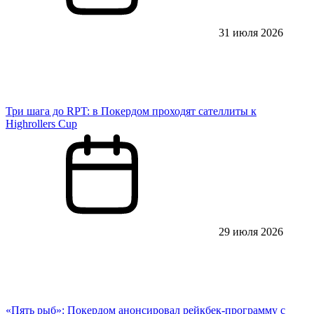
31 июля 2026
Три шага до RPT: в Покердом проходят сателлиты к
Highrollers Cup
29 июля 2026
«Пять рыб»: Покердом анонсировал рейкбек-программу с