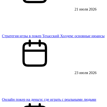
21 июля 2026
Стратегия игры в покер Техасский Холдем: основные нюансы
23 июля 2026
Онлайн покер на деньги: где играть с реальными людьми