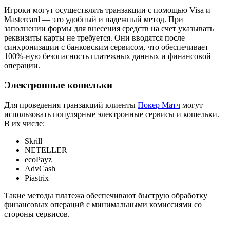
Игроки могут осуществлять транзакции с помощью Visa и
Mastercard — это удобный и надежный метод. При
заполнении формы для внесения средств на счет указывать
реквизиты карты не требуется. Они вводятся после
синхронизации с банковским сервисом, что обеспечивает
100%-ную безопасность платежных данных и финансовой
операции.
Электронные кошельки
Для проведения транзакций клиенты
Покер Матч
могут
использовать популярные электронные сервисы и кошельки.
В их числе:
Skrill
NETELLER
ecoPayz
AdvCash
Piastrix
Такие методы платежа обеспечивают быструю обработку
финансовых операций с минимальными комиссиями со
стороны сервисов.