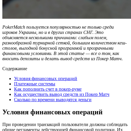
PokerMatch пользуется популярностью не только среди
игроков Украины, но и в других странах СНГ. Это
объясняется несколькими причинами: слабым полем,
разнообразной турнирной сеткой, большим количеством кеш-
столов, выгодной бонусной программой и прозрачными
финансовыми условиями. В этой статье — все о том, как
вносить депозиты и делать вывод средств из Покер Матч.
Содержание
Условия финансовых операций
Платежные системы
Как пополнить счет в покер-руме
Как осуществить вывод средств из Покер Матч
Сколько по времени выводятся деньги
Условия финансовых операций
При проведении транзакций пользователи должны соблюдать
общие регламенты действующей финансовой политики. Их