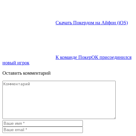
Скачать Покердом на Айфон (iOS)
К команде ПокерОК присоединился
новый игрок
Оставить комментарий