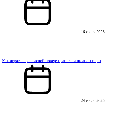
16 июля 2026
Как играть в расписной покер: правила и нюансы игры
24 июля 2026