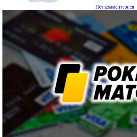
Нет комментариев