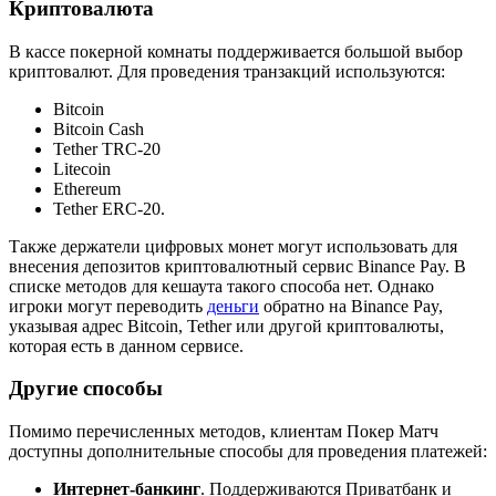
Криптовалюта
В кассе покерной комнаты поддерживается большой выбор
криптовалют. Для проведения транзакций используются:
Bitcoin
Bitcoin Cash
Tether TRC-20
Litecoin
Ethereum
Tether ERC-20.
Также держатели цифровых монет могут использовать для
внесения депозитов криптовалютный сервис Binance Pay. В
списке методов для кешаута такого способа нет. Однако
игроки могут переводить
деньги
обратно на Binance Pay,
указывая адрес Bitcoin, Tether или другой криптовалюты,
которая есть в данном сервисе.
Другие способы
Помимо перечисленных методов, клиентам Покер Матч
доступны дополнительные способы для проведения платежей:
Интернет-банкинг
. Поддерживаются Приватбанк и