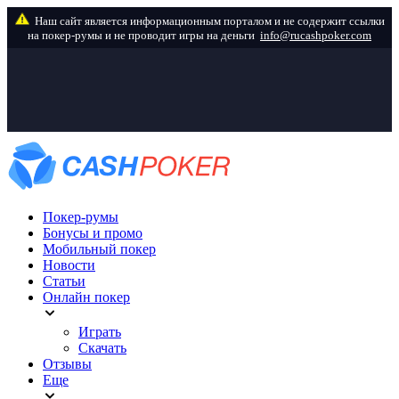
info@rucashpoker.com
Покер-румы
Бонусы и промо
Мобильный покер
Новости
Статьи
Онлайн покер
Играть
Скачать
Отзывы
Еще