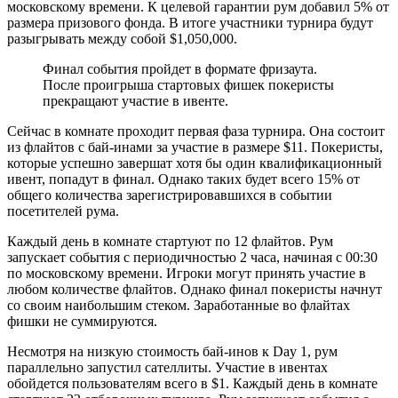
московскому времени. К целевой гарантии рум добавил 5% от
размера призового фонда. В итоге участники турнира будут
разыгрывать между собой $1,050,000.
Финал события пройдет в формате фризаута.
После проигрыша стартовых фишек покеристы
прекращают участие в ивенте.
Сейчас в комнате проходит первая фаза турнира. Она состоит
из флайтов с бай-инами за участие в размере $11. Покеристы,
которые успешно завершат хотя бы один квалификационный
ивент, попадут в финал. Однако таких будет всего 15% от
общего количества зарегистрировавшихся в событии
посетителей рума.
Каждый день в комнате стартуют по 12 флайтов. Рум
запускает события с периодичностью 2 часа, начиная с 00:30
по московскому времени. Игроки могут принять участие в
любом количестве флайтов. Однако финал покеристы начнут
со своим наибольшим стеком. Заработанные во флайтах
фишки не суммируются.
Несмотря на низкую стоимость бай-инов к Day 1, рум
параллельно запустил сателлиты. Участие в ивентах
обойдется пользователям всего в $1. Каждый день в комнате