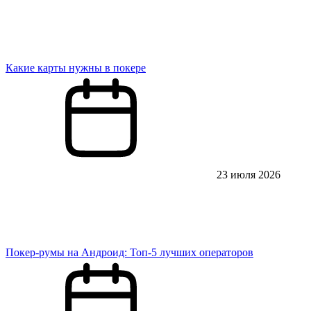
Какие карты нужны в покере
23 июля 2026
Покер-румы на Андроид: Топ-5 лучших операторов