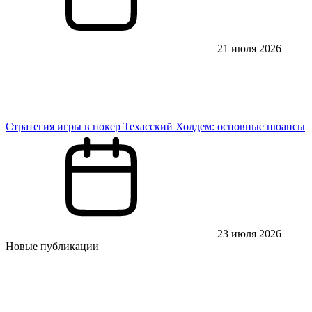
21 июля 2026
Стратегия игры в покер Техасский Холдем: основные нюансы
23 июля 2026
Новые публикации