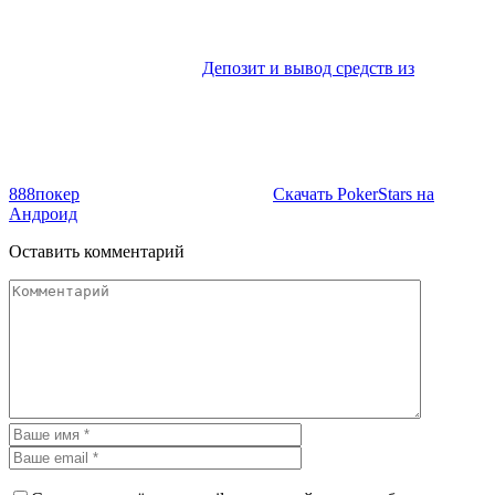
Депозит и вывод средств из
888покер
Скачать PokerStars на
Андроид
Оставить комментарий