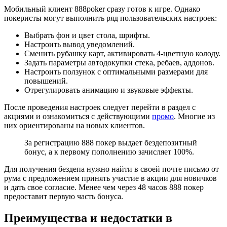
Мобильный клиент 888poker сразу готов к игре. Однако
покеристы могут выполнить ряд пользовательских настроек:
Выбрать фон и цвет стола, шрифты.
Настроить вывод уведомлений.
Сменить рубашку карт, активировать 4-цветную колоду.
Задать параметры автодокупки стека, ребаев, аддонов.
Настроить ползунок с оптимальными размерами для
повышений.
Отрегулировать анимацию и звуковые эффекты.
После проведения настроек следует перейти в раздел с
акциями и ознакомиться с действующими
промо
. Многие из
них ориентированы на новых клиентов.
За регистрацию 888 покер выдает бездепозитный
бонус, а к первому пополнению зачисляет 100%.
Для получения бездепа нужно найти в своей почте письмо от
рума с предложением принять участие в акции для новичков
и дать свое согласие. Менее чем через 48 часов 888 покер
предоставит первую часть бонуса.
Преимущества и недостатки в