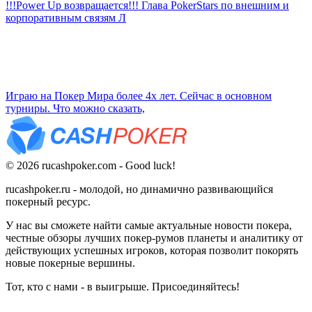
!!!Power Up возвращается!!! Глава PokerStars по внешним и
корпоративным связям Л
Играю на Покер Мира более 4х лет. Сейчас в основном
турниры. Что можно сказать,
© 2026 rucashpoker.com - Good luck!
rucashpoker.ru - молодой, но динамично развивающийся
покерный ресурс.
У нас вы сможете найти самые актуальные новости покера,
честные обзоры лучших покер-румов планеты и аналитику от
действующих успешных игроков, которая позволит покорять
новые покерные вершины.
Тот, кто с нами - в выигрыше. Присоединяйтесь!