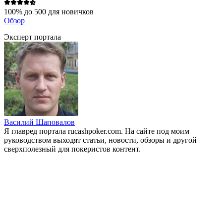
100% до 500 для новичков
Обзор
Эксперт портала
Василий Шаповалов
Я главред портала rucashpoker.com. На сайте под моим
руководством выходят статьи, новости, обзоры и другой
сверхполезный для покеристов контент.