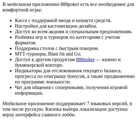
В мобильном приложении 888poker есть все необходимое для
комфортной игры:
Касса с поддержкой ввода и кешаута средств.
Настройки для кастомизации дизайна.
Доступ ко всем акциям и специальным предложениям.
Разбивка игр и турниров по категориям с учетом
форматов.
Поддержка столов с быстрым покером.
МТТ-турниры, Blast Sit and Go.
Доступ к другим продуктам
888poker
— казино и
букмекерской конторе.
Индикаторы для отслеживания текущего баланса,
прогресса по отыгрышу бонусов, а также продвижению
по программе лояльности.
Чат для общения с соперниками, получения игровой
информации.
Мобильное приложение поддерживает 7 языковых версий, в
том числе русскую. Кнопка выбора локализации доступна
верху интерфейса главного лобби.