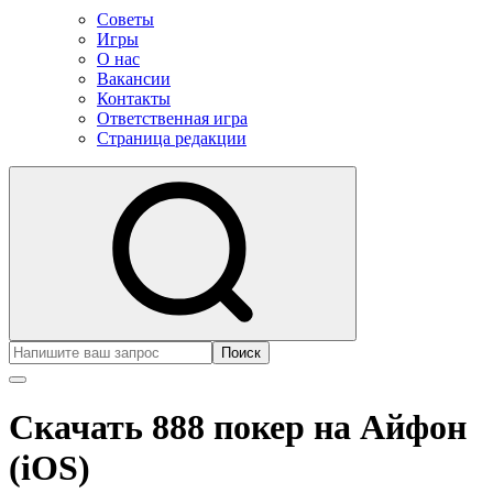
Советы
Игры
О нас
Вакансии
Контакты
Ответственная игра
Страница редакции
Поиск
Скачать 888 покер на Айфон
(iOS)