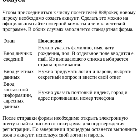
Чтобы присоединиться к числу посетителей 888poker, новому
игроку необходимо создать аккаунт. Сделать это можно на
официальном сайте покерной комнаты или в клиентской
программе. В обоих случаях заполняется стандартная форма.
Этап
Пояснение
Нужно указать фамилию, имя, дату
Ввод личных
рождения, пол. В отдельное поле вводится e-
сведений
mail. Из выпадающего списка выбирается
страна проживания.
Ввод учетных
Нужно придумать логин и пароль, выбрать
данных
секретный вопрос и ввести свой ответ
Ввод
контактной
Нужно указать почтовый индекс, город и
информации,
адрес проживания, номер телефона
адресных
данных
После отправки формы необходимо открыть электронную
почту и найти письмо от покер-рума для подтверждения
регистрации. По завершении процедуры останется выполнить
вход в аккаунт, используя свой логин и пароль.