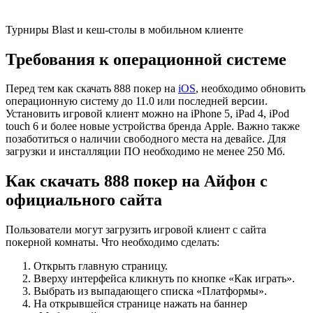
Турниры Blast и кеш-столы в мобильном клиенте
Требования к операционной системе
Перед тем как скачать 888 покер на
iOS
, необходимо обновить
операционную систему до 11.0 или последней версии.
Установить игровой клиент можно на iPhone 5, iPad 4, iPod
touch 6 и более новые устройства бренда Apple. Важно также
позаботиться о наличии свободного места на девайсе. Для
загрузки и инсталляции ПО необходимо не менее 250 Мб.
Как скачать 888 покер на Айфон с
официального сайта
Пользователи могут загрузить игровой клиент с сайта
покерной комнаты. Что необходимо сделать:
Открыть главную страницу.
Вверху интерфейса кликнуть по кнопке «Как играть».
Выбрать из выпадающего списка «Платформы».
На открывшейся странице нажать на баннер