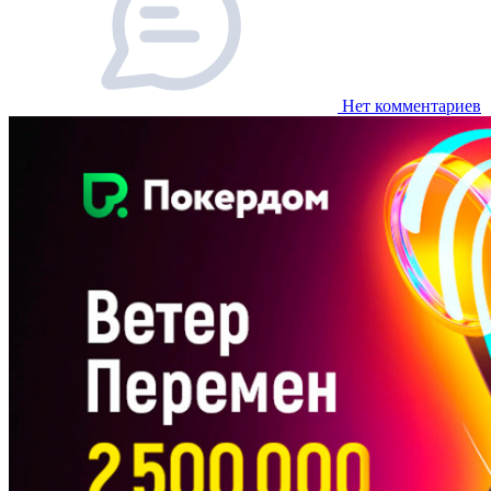
Нет комментариев