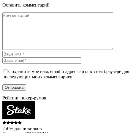
Оставить комментарий
Сохранить моё имя, email и адрес сайта в этом браузере для
последующих моих комментариев.
Рейтинг покер-румов
250% для новичков