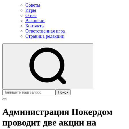
Советы
Игры
О нас
Вакансии
Контакты
Ответственная игра
Страница редакции
Поиск
Администрация Покердом
проводит две акции на