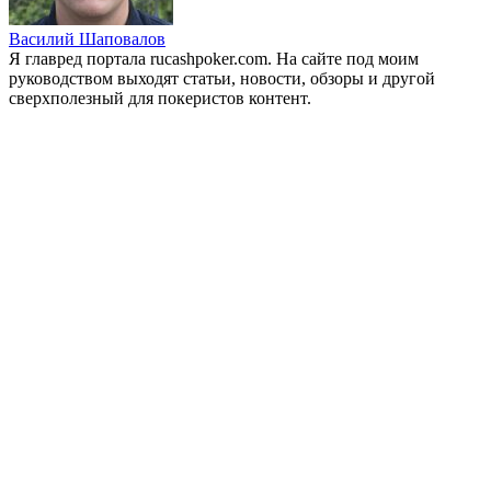
Василий Шаповалов
Я главред портала rucashpoker.com. На сайте под моим
руководством выходят статьи, новости, обзоры и другой
сверхполезный для покеристов контент.