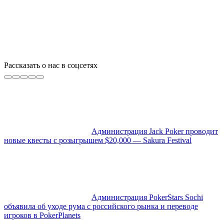
Рассказать о нас в соцсетях
Администрация Jack Poker проводит
новые квесты с розыгрышем $20,000 ― Sakura Festival
Администрация PokerStars Sochi
объявила об уходе рума с российского рынка и переводе
игроков в PokerPlanets