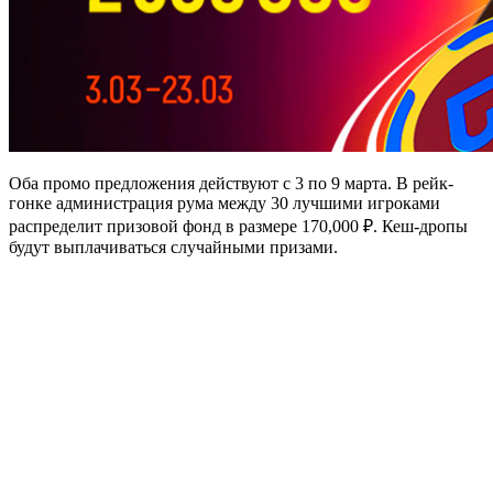
Оба промо предложения действуют с 3 по 9 марта. В рейк-
гонке администрация рума между 30 лучшими игроками
распределит призовой фонд в размере 170,000 ₽. Кеш-дропы
будут выплачиваться случайными призами.