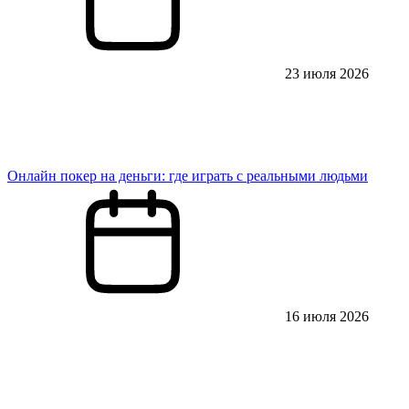
23 июля 2026
Онлайн покер на деньги: где играть с реальными людьми
16 июля 2026