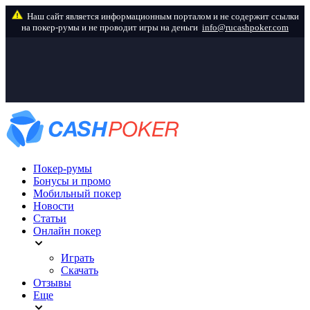
info@rucashpoker.com
Покер-румы
Бонусы и промо
Мобильный покер
Новости
Статьи
Онлайн покер
Играть
Скачать
Отзывы
Еще