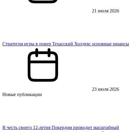
21 июля 2026
Стратегия игры в покер Техасский Холдем: основные нюансы
23 июля 2026
Новые публикации
В честь своего 12-летия Покердом проводит масштабный