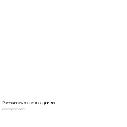
Рассказать о нас в соцсетях