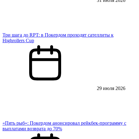
31 июля 2026
Три шага до RPT: в Покердом проходят сателлиты к
Highrollers Cup
29 июля 2026
«Пять рыб»: Покердом анонсировал рейкбек-программу с
выплатами возврата до 70%