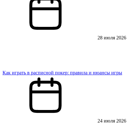
28 июля 2026
Как играть в расписной покер: правила и нюансы игры
24 июля 2026