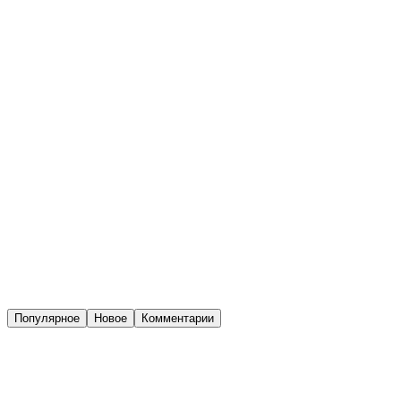
Популярное
Новое
Комментарии