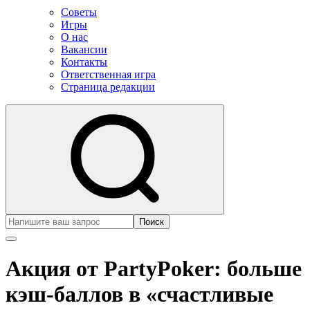
Советы
Игры
О нас
Вакансии
Контакты
Ответственная игра
Страница редакции
Поиск
Акция от PartyPoker: больше
кэш-баллов в «счастливые