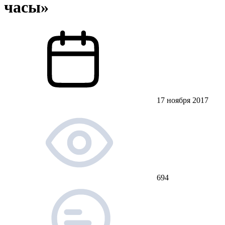
часы»
17 ноября 2017
694