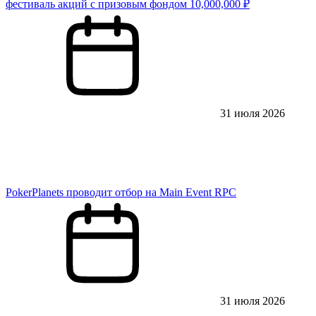
фестиваль акций с призовым фондом 10,000,000 ₽
31 июля 2026
PokerPlanets проводит отбор на Main Event RPC
31 июля 2026