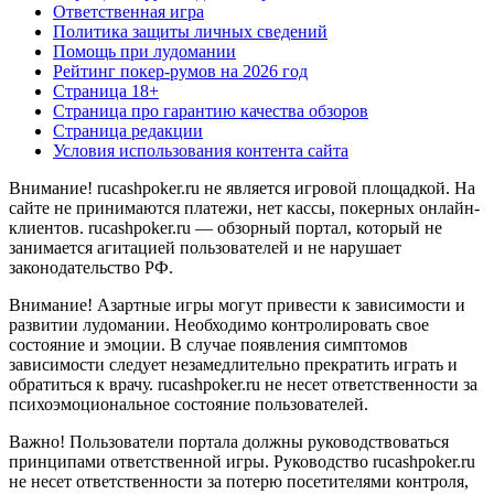
Ответственная игра
Политика защиты личных сведений
Помощь при лудомании
Рейтинг покер-румов на 2026 год
Страница 18+
Страница про гарантию качества обзоров
Страница редакции
Условия использования контента сайта
Внимание! rucashpoker.ru не является игровой площадкой. На
сайте не принимаются платежи, нет кассы, покерных онлайн-
клиентов. rucashpoker.ru — обзорный портал, который не
занимается агитацией пользователей и не нарушает
законодательство РФ.
Внимание! Азартные игры могут привести к зависимости и
развитии лудомании. Необходимо контролировать свое
состояние и эмоции. В случае появления симптомов
зависимости следует незамедлительно прекратить играть и
обратиться к врачу. rucashpoker.ru не несет ответственности за
психоэмоциональное состояние пользователей.
Важно! Пользователи портала должны руководствоваться
принципами ответственной игры. Руководство rucashpoker.ru
не несет ответственности за потерю посетителями контроля,