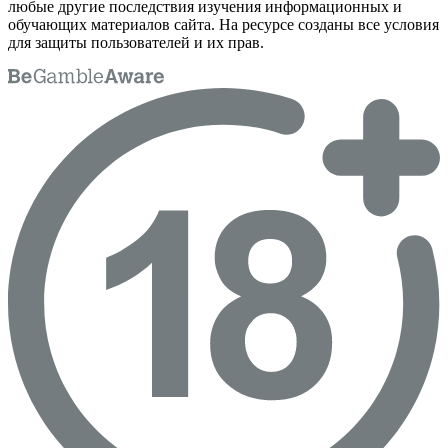
любые другие последствия изучения информационных и
обучающих материалов сайта. На ресурсе созданы все условия
для защиты пользователей и их прав.