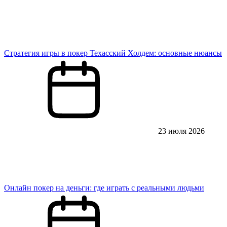
Стратегия игры в покер Техасский Холдем: основные нюансы
23 июля 2026
Онлайн покер на деньги: где играть с реальными людьми