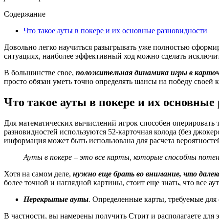
Содержание
Что такое ауты в покере и их основные разновидности
Довольно легко научиться разыгрывать уже полностью сформи
ситуациях, наиболее эффективный ход можно сделать исключите
В большинстве свое,
положительная динамика игры в карто
просто обязан уметь точно определять шансы на победу своей 
Что такое ауты в покере и их основные
Для математических вычислений игрок способен оперировать т
разновидностей используются 52-карточная колода (без джокеро
информация может быть использована для расчета вероятностей
Ауты в покере – это все карты, которые способны поте
Хотя на самом деле,
нужно еще брать во внимание, что далек
более точной и наглядной картины, стоит еще знать, что все ау
Перекрытые ауты
.
Определенные карты, требуемые для 
В частности, вы намерены получить Стрит и располагаете для