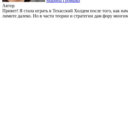
Марина Громыко
Автор
Привет! Я стала играть в Техасский Холдем после того, как на
лимите далеко. Но в части теории и стратегии дам фору многи