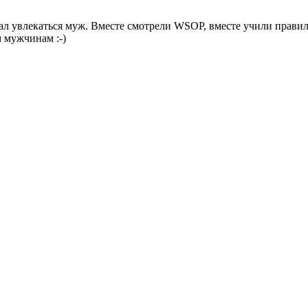
чал увлекаться муж. Вместе смотрели WSOP, вместе учили правил
м мужчинам :-)