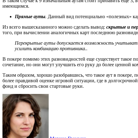
В таком случае к 9 изначальным аутам стоит прибавить еще 3,
имеющимся.
Прямые ауты
.
Данный вид потенциально «полезных» кар
Из всего вышесказанного можно сделать вывод:
скрытые и пе
того, при вычислении аналогичных карт последнюю разновидно
Перекрытые ауты допускается возможность учитывать л
усилить комбинацию противника..
В покере помимо этих разновидностей еще существует такое п
сочетание, но они могут улучшить его руку до более ценной к
Таким образом, хорошо разобравшись, что такое аут в покере
более правдивой оценке игровой ситуации, где в долгосрочной
фонд и сбросить свои стартовые руки.