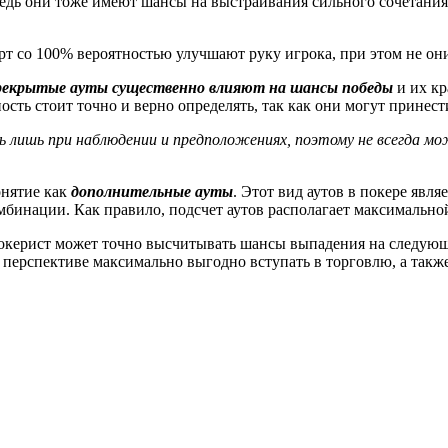
 ведь они тоже имеют шансы на выстраивания сильного сочетани
т со 100% вероятностью улучшают руку игрока, при этом не он
рекрытые ауты существенно влияют на шансы победы
и их кр
сть стоит точно и верно определять, так как они могут принест
ишь при наблюдении и предположениях, поэтому не всегда мо
онятие как
дополнительные ауты
. Этот вид аутов в покере явл
омбинации. Как правило, подсчет аутов располагает максимальн
, покерист может точно высчитывать шансы выпадения на следую
 перспективе максимально выгодно вступать в торговлю, а такж