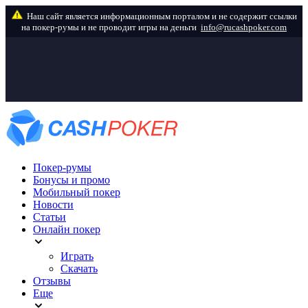
info@rucashpoker.com
Покер-румы
Бонусы и промо
Мобильный покер
Новости
Статьи
Онлайн покер
Играть
Скачать
Отзывы
Еще