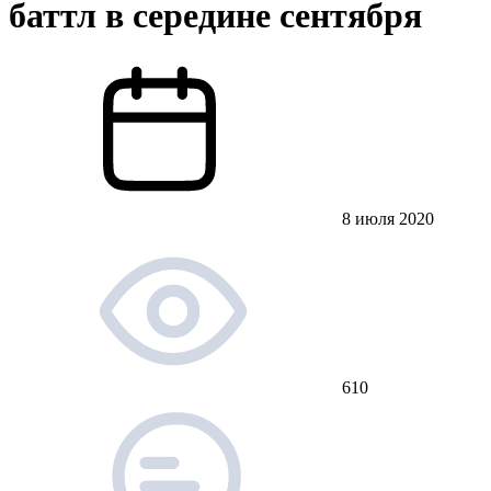
баттл в середине сентября
8 июля 2020
610