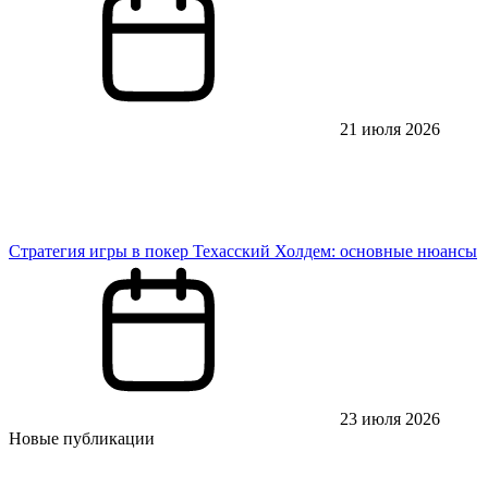
21 июля 2026
Стратегия игры в покер Техасский Холдем: основные нюансы
23 июля 2026
Новые публикации