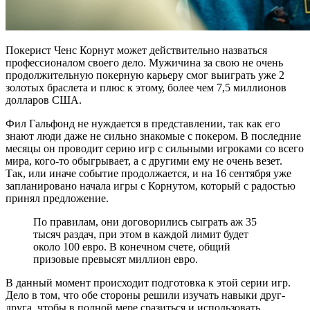
Покерист Ченс Корнут может действительно назваться
профессионалом своего дело. Мужичина за свою не очень
продолжительную покерную карьеру смог выиграть уже 2
золотых браслета и плюс к этому, более чем 7,5 миллионов
долларов США.
Фил Гальфонд не нуждается в представлении, так как его
знают люди даже не сильно знакомые с покером. В последние
месяцы он проводит серию игр с сильными игроками со всего
мира, кого-то обыгрывает, а с другими ему не очень везет.
Так, или иначе событие продолжается, и на 16 сентября уже
запланировано начала игры с Корнутом, который с радостью
принял предложение.
По правилам, они договорились сыграть аж 35
тысяч раздач, при этом в каждой лимит будет
около 100 евро. В конечном счете, общий
призовые превысят миллион евро.
В данный момент происходит подготовка к этой серии игр.
Дело в том, что обе стороны решили изучать навыки друг-
друга, чтобы в полной мере сразиться и использовать