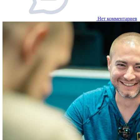
Нет комментариев