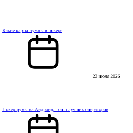
Какие карты нужны в покере
23 июля 2026
Покер-румы на Андроид: Топ-5 лучших операторов