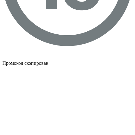
Промокод скопирован