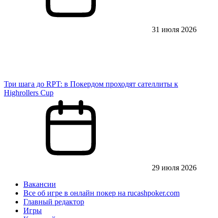
31 июля 2026
Три шага до RPT: в Покердом проходят сателлиты к
Highrollers Cup
29 июля 2026
Вакансии
Все об игре в онлайн покер на rucashpoker.com
Главный редактор
Игры