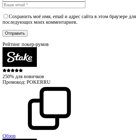
Сохранить моё имя, email и адрес сайта в этом браузере для
последующих моих комментариев.
Рейтинг покер-румов
250% для новичков
Промокод:
POKERRU
Обзор