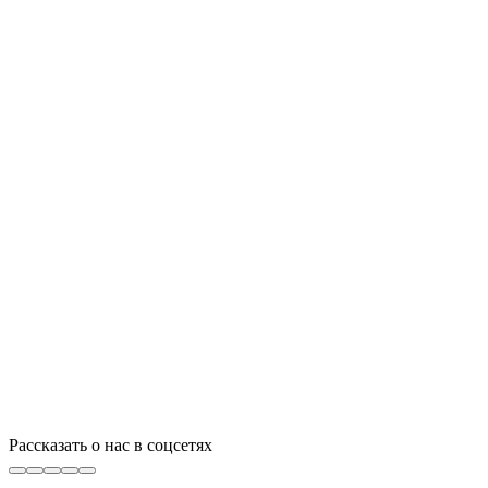
Рассказать о нас в соцсетях