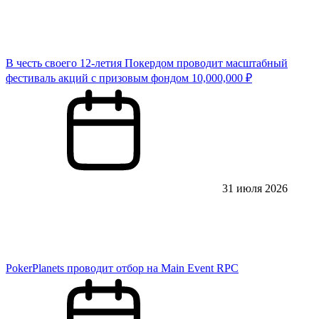
В честь своего 12-летия Покердом проводит масштабный
фестиваль акций с призовым фондом 10,000,000 ₽
31 июля 2026
PokerPlanets проводит отбор на Main Event RPC