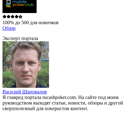
100% до 500 для новичков
Обзор
Эксперт портала
Василий Шаповалов
Я главред портала rucashpoker.com. На сайте под моим
руководством выходят статьи, новости, обзоры и другой
сверхполезный для покеристов контент.