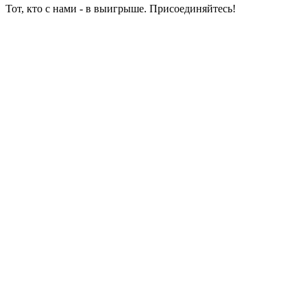
Тот, кто с нами - в выигрыше. Присоединяйтесь!