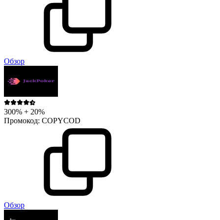
Обзор
300% + 20%
Промокод:
COPYCOD
Обзор