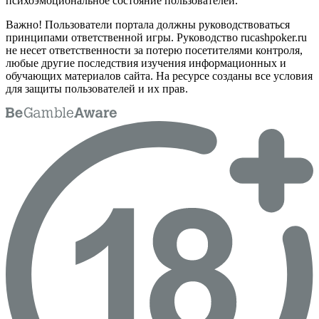
психоэмоциональное состояние пользователей.
Важно! Пользователи портала должны руководствоваться
принципами ответственной игры. Руководство rucashpoker.ru
не несет ответственности за потерю посетителями контроля,
любые другие последствия изучения информационных и
обучающих материалов сайта. На ресурсе созданы все условия
для защиты пользователей и их прав.