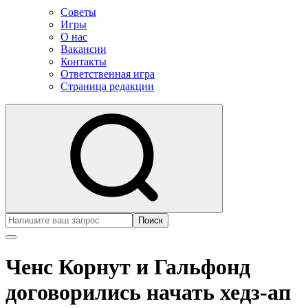
Советы
Игры
О нас
Вакансии
Контакты
Ответственная игра
Страница редакции
Поиск
Ченс Корнут и Гальфонд
договорились начать хедз-ап