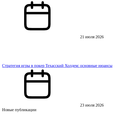
21 июля 2026
Стратегия игры в покер Техасский Холдем: основные нюансы
23 июля 2026
Новые публикации