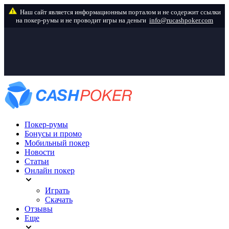
info@rucashpoker.com
Покер-румы
Бонусы и промо
Мобильный покер
Новости
Статьи
Онлайн покер
Играть
Скачать
Отзывы
Еще