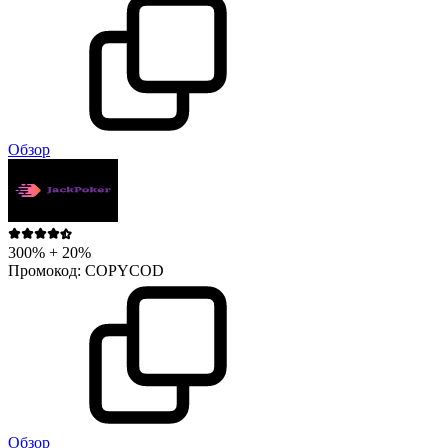
Обзор
300% + 20%
Промокод:
COPYCOD
Обзор