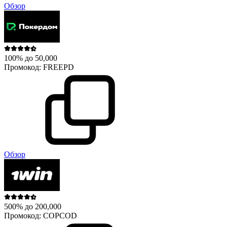
Обзор
100% до 50,000
Промокод:
FREEPD
Обзор
500% до 200,000
Промокод:
COPCOD