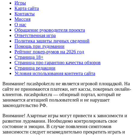
Игры
Карта сайта
Контакты
Миссия
О нас
Обращение руководителя проекта
Ответственная игра
Политика защиты личных сведений
Помощь при лудомании
Рейтинг покер-румов на 2026 год
Страница 18+
Страница про гарантию качества обзоров
Страница редакции
Условия использования контента сайта
Внимание! rucashpoker.ru не является игровой площадкой. На
сайте не принимаются платежи, нет кассы, покерных онлайн-
клиентов. rucashpoker.ru — обзорный портал, который не
занимается агитацией пользователей и не нарушает
законодательство РФ.
Внимание! Азартные игры могут привести к зависимости и
развитии лудомании. Необходимо контролировать свое
состояние и эмоции. В случае появления симптомов
зависимости следует незамедлительно прекратить играть и