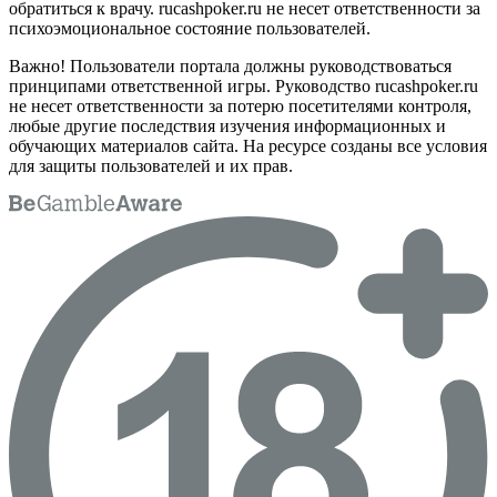
обратиться к врачу. rucashpoker.ru не несет ответственности за
психоэмоциональное состояние пользователей.
Важно! Пользователи портала должны руководствоваться
принципами ответственной игры. Руководство rucashpoker.ru
не несет ответственности за потерю посетителями контроля,
любые другие последствия изучения информационных и
обучающих материалов сайта. На ресурсе созданы все условия
для защиты пользователей и их прав.