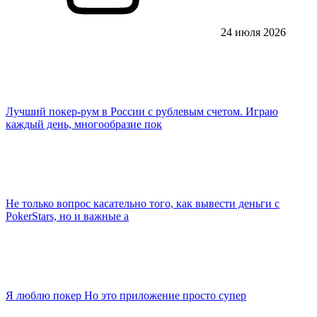
24 июля 2026
Лучший покер-рум в России с рублевым счетом. Играю
каждый день, многообразие пок
Не только вопрос касательно того, как вывести деньги с
PokerStars, но и важные а
Я люблю покер Но это приложение просто супер