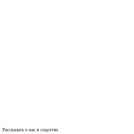
Рассказать о нас в соцсетях