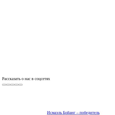
Рассказать о нас в соцсетях
Исмаэль Бойанг – победитель