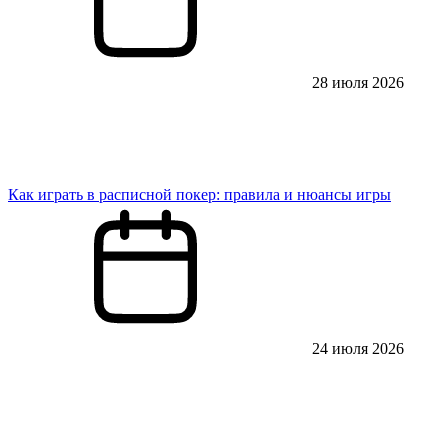
28 июля 2026
Как играть в расписной покер: правила и нюансы игры
24 июля 2026