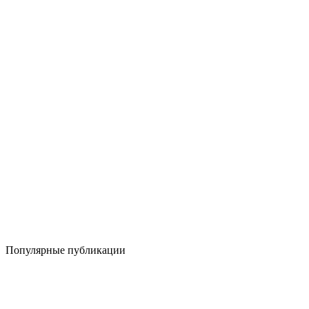
Популярные публикации