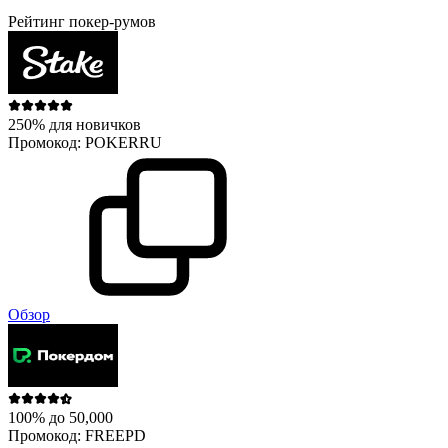
Рейтинг покер-румов
250% для новичков
Промокод:
POKERRU
Обзор
100% до 50,000
Промокод:
FREEPD