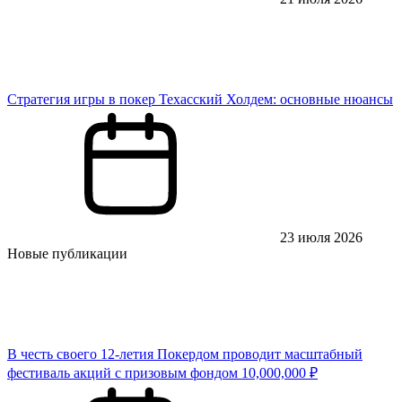
Стратегия игры в покер Техасский Холдем: основные нюансы
23 июля 2026
Новые публикации
В честь своего 12-летия Покердом проводит масштабный
фестиваль акций с призовым фондом 10,000,000 ₽