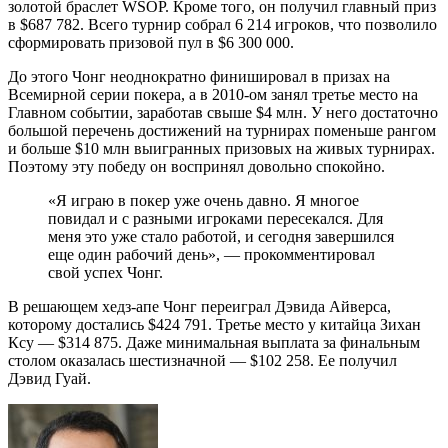
золотой браслет WSOP. Кроме того, он получил главный приз
в $687 782. Всего турнир собрал 6 214 игроков, что позволило
сформировать призовой пул в $6 300 000.
До этого Чонг неоднократно финишировал в призах на
Всемирной серии покера, а в 2010-ом занял третье место на
Главном событии, заработав свыше $4 млн. У него достаточно
большой перечень достижений на турнирах поменьше рангом
и больше $10 млн выигранных призовых на живых турнирах.
Поэтому эту победу он воспринял довольно спокойно.
«Я играю в покер уже очень давно. Я многое
повидал и с разными игроками пересекался. Для
меня это уже стало работой, и сегодня завершился
еще один рабочий день», — прокомментировал
свой успех Чонг.
В решающем хедз-апе Чонг переиграл Дэвида Айверса,
которому достались $424 791. Третье место у китайца Зихан
Ксу — $314 875. Даже минимальная выплата за финальным
столом оказалась шестизначной — $102 258. Ее получил
Дэвид Гуай.