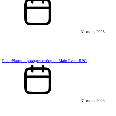
31 июля 2026
PokerPlanets проводит отбор на Main Event RPC
31 июля 2026