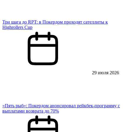
Три шага до RPT: в Покердом проходят сателлиты к
Highrollers Cup
29 июля 2026
«Пять рыб»: Покердом анонсировал рейкбек-программу с
выплатами возврата до 70%