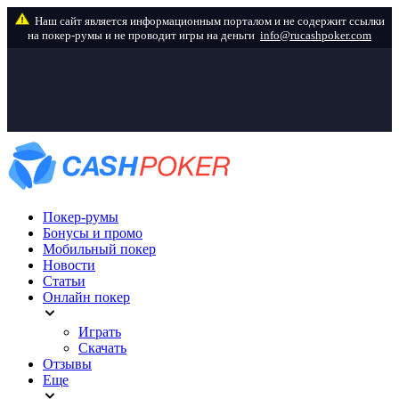
info@rucashpoker.com
Покер-румы
Бонусы и промо
Мобильный покер
Новости
Статьи
Онлайн покер
Играть
Скачать
Отзывы
Еще