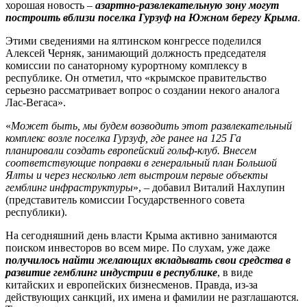
хорошая новость –
азартно-развлекательную зону могут
построить вблизи поселка Гурзуф на Южном берегу Крыма
.
Этими сведениями на ялтинском конгрессе поделился
Алексей Черняк, занимающий должность председателя
комиссии по санаторному курортному комплексу в
республике. Он отметил, что «крымское правительство
серьезно рассматривает вопрос о создании некого аналога
Лас-Вегаса».
«
Может быть, мы будем возводить этот развлекательный
комплекс возле поселка Гурзуф, где ранее на 125 Га
планировали создать европейский гольф-клуб. Внесем
соответствующие поправки в генеральный план Большой
Ялты и через несколько лет выстроим первые объекты
гемблинг инфраструктуры
», – добавил Виталий Нахлупин
(представитель комиссии Государственного совета
республики).
На сегодняшний день власти Крыма активно занимаются
поиском инвесторов во всем мире. По слухам, уже даже
получилось найти желающих вкладывать свои средства в
развитие гемблинг индустрии в республике
, в виде
китайских и европейских бизнесменов. Правда, из-за
действующих санкций, их имена и фамилии не разглашаются.