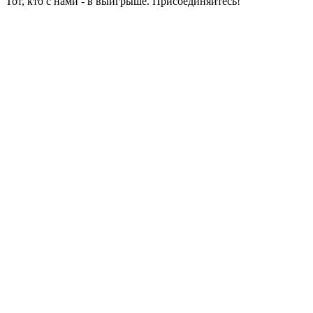
Тот, кто с нами - в выигрыше. Присоединяйтесь!