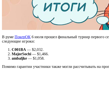
В руме
ПокерОК
6 июля прошел финальный турнир первого сезо
следующие игроки:
C001BA
— $2,032.
MajorSochi
— $1,466.
ambaljke
— $1,058.
Помимо гарантии участники также могли рассчитывать на прогр