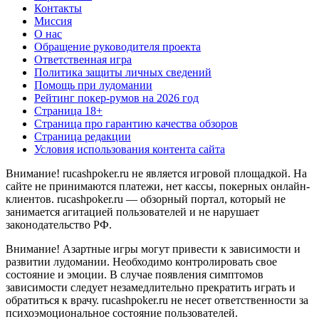
Контакты
Миссия
О нас
Обращение руководителя проекта
Ответственная игра
Политика защиты личных сведений
Помощь при лудомании
Рейтинг покер-румов на 2026 год
Страница 18+
Страница про гарантию качества обзоров
Страница редакции
Условия использования контента сайта
Внимание! rucashpoker.ru не является игровой площадкой. На
сайте не принимаются платежи, нет кассы, покерных онлайн-
клиентов. rucashpoker.ru — обзорный портал, который не
занимается агитацией пользователей и не нарушает
законодательство РФ.
Внимание! Азартные игры могут привести к зависимости и
развитии лудомании. Необходимо контролировать свое
состояние и эмоции. В случае появления симптомов
зависимости следует незамедлительно прекратить играть и
обратиться к врачу. rucashpoker.ru не несет ответственности за
психоэмоциональное состояние пользователей.