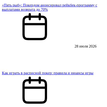
«Пять рыб»: Покердом анонсировал рейкбек-программу с
выплатами возврата до 70%
28 июля 2026
Как играть в расписной покер: правила и нюансы игры