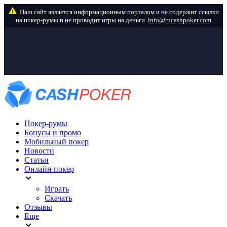
info@rucashpoker.com
Покер-румы
Бонусы и промо
Мобильный покер
Новости
Статьи
Онлайн покер
Играть
Скачать
Отзывы
Еще