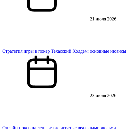
21 июля 2026
Стратегия игры в покер Техасский Холдем: основные нюансы
23 июля 2026
Онлайн покер на деньги: где играть с реальными людьми