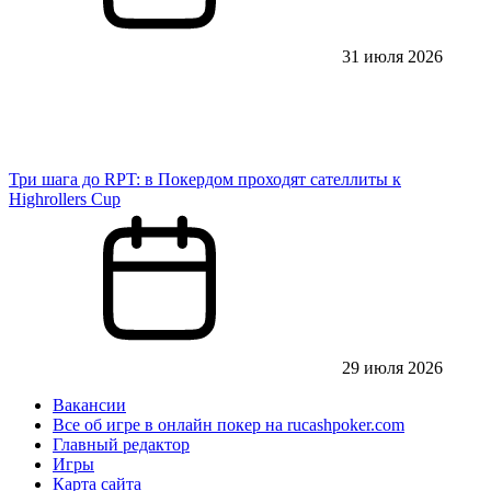
31 июля 2026
Три шага до RPT: в Покердом проходят сателлиты к
Highrollers Cup
29 июля 2026
Вакансии
Все об игре в онлайн покер на rucashpoker.com
Главный редактор
Игры
Карта сайта