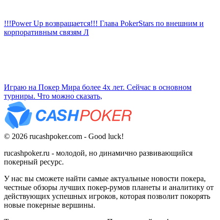
!!!Power Up возвращается!!! Глава PokerStars по внешним и
корпоративным связям Л
Играю на Покер Мира более 4х лет. Сейчас в основном
турниры. Что можно сказать,
© 2026 rucashpoker.com - Good luck!
rucashpoker.ru - молодой, но динамично развивающийся
покерный ресурс.
У нас вы сможете найти самые актуальные новости покера,
честные обзоры лучших покер-румов планеты и аналитику от
действующих успешных игроков, которая позволит покорять
новые покерные вершины.