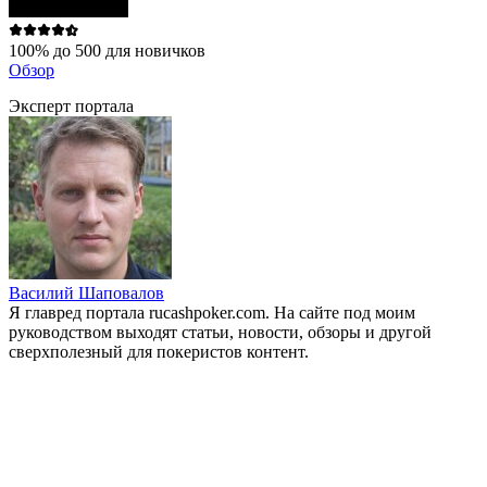
100% до 500 для новичков
Обзор
Эксперт портала
Василий Шаповалов
Я главред портала rucashpoker.com. На сайте под моим
руководством выходят статьи, новости, обзоры и другой
сверхполезный для покеристов контент.