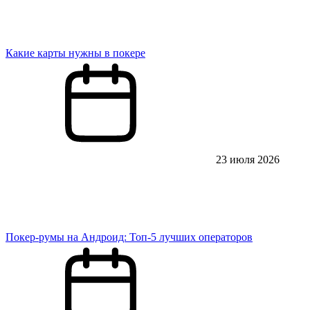
Какие карты нужны в покере
23 июля 2026
Покер-румы на Андроид: Топ-5 лучших операторов