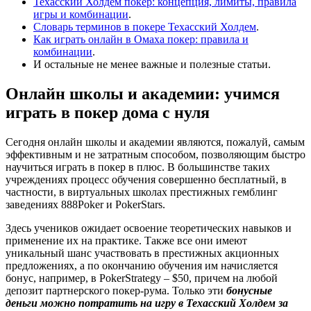
Техасский Холдем покер: концепция, лимиты, правила
игры и комбинации
.
Словарь терминов в покере Техасский Холдем
.
Как играть онлайн в Омаха покер: правила и
комбинации
.
И остальные не менее важные и полезные статьи.
Онлайн школы и академии: учимся
играть в покер дома с нуля
Сегодня онлайн школы и академии являются, пожалуй, самым
эффективным и не затратным способом, позволяющим быстро
научиться играть в покер в плюс. В большинстве таких
учреждениях процесс обучения совершенно бесплатный, в
частности, в виртуальных школах престижных гемблинг
заведениях 888Poker и PokerStars.
Здесь учеников ожидает освоение теоретических навыков и
применение их на практике. Также все они имеют
уникальный шанс участвовать в престижных акционных
предложениях, а по окончанию обучения им начисляется
бонус, например, в PokerStrategy – $50, причем на любой
депозит партнерского покер-рума. Только эти
бонусные
деньги можно потратить на игру в Техасский Холдем за