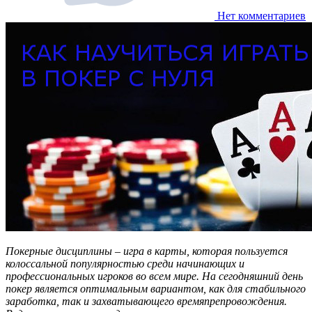
Нет комментариев
Покерные дисциплины – игра в карты, которая пользуется
колоссальной популярностью среди начинающих и
профессиональных игроков во всем мире. На сегодняшний день
покер является оптимальным вариантом, как для стабильного
заработка, так и захватывающего времяпрепровождения.