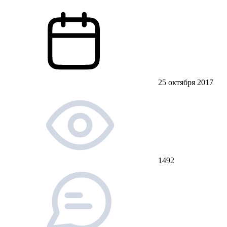
25 октября 2017
1492