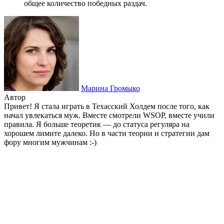
общее количество победных раздач.
Марина Громыко
Автор
Привет! Я стала играть в Техасский Холдем после того, как
начал увлекаться муж. Вместе смотрели WSOP, вместе учили
правила. Я больше теоретик — до статуса регуляра на
хорошем лимите далеко. Но в части теории и стратегии дам
фору многим мужчинам :-)