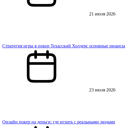
21 июля 2026
Стратегия игры в покер Техасский Холдем: основные нюансы
23 июля 2026
Онлайн покер на деньги: где играть с реальными людьми