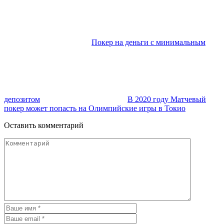
Покер на деньги с минимальным
депозитом
В 2020 году Матчевый
покер может попасть на Олимпийские игры в Токио
Оставить комментарий