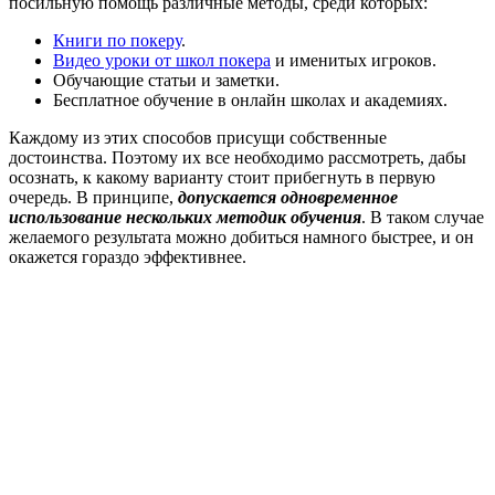
посильную помощь различные методы, среди которых:
Книги по покеру
.
Видео уроки от школ покера
и именитых игроков.
Обучающие статьи и заметки.
Бесплатное обучение в онлайн школах и академиях.
Каждому из этих способов присущи собственные
достоинства. Поэтому их все необходимо рассмотреть, дабы
осознать, к какому варианту стоит прибегнуть в первую
очередь. В принципе,
допускается одновременное
использование нескольких методик обучения
. В таком случае
желаемого результата можно добиться намного быстрее, и он
окажется гораздо эффективнее.