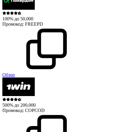
100% до 50,000
Промокод:
FREEPD
Обзор
500% до 200,000
Промокод:
COPCOD