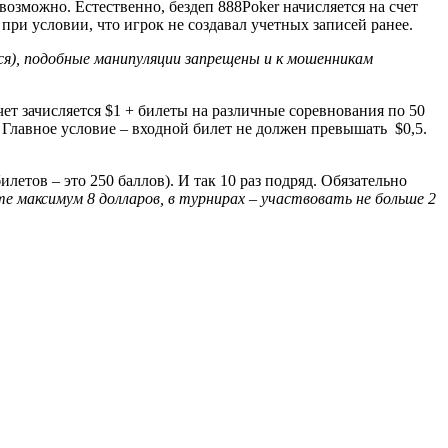
возможно. Естественно, бездеп 888Poker начисляется на счет
при условии, что игрок не создавал учетных записей ранее.
я), подобные манипуляции запрещены и к мошенникам
чет зачисляется $1 + билеты на различные соревнования по 50
 Главное условие – входной билет не должен превышать $0,5.
летов – это 250 баллов). И так 10 раз подряд. Обязательно
е максимум 8 долларов, в турнирах – участвовать не больше 2