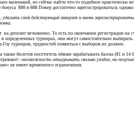
ьно маленькой, но сейчас найти что-то подобное практически не
бонуса $88 в 888 Покер достаточно зарегистрироваться, однако 
удалить свой действующий аккаунт и вновь зарегистрироватьс
овка.
т на депозит мгновенно. То есть по окончании регистрации на с
 в определенных турнирах, они могут самостоятельно выбирать.
-Гоу турниров, трудностей появиться с выбором не должно.
 также билетов посетитель обязан зарабатывать баллы ($1 и 14 би
атривают: «
возможность отыгрывать сколько угодно, но получит
цию» не имеет временного ограничения.