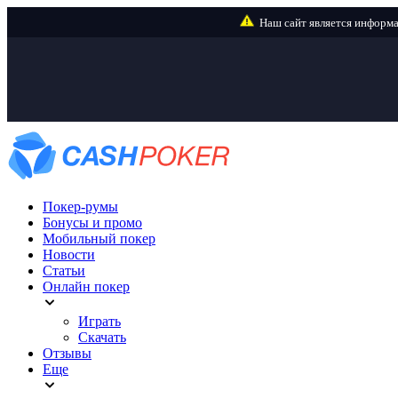
Покер-румы
Бонусы и промо
Мобильный покер
Новости
Статьи
Онлайн покер
Играть
Скачать
Отзывы
Еще