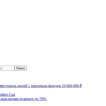
Поиск
фестиваль акций с призовым фондом 10,000,000 ₽
llers Cup
 выплатами возврата до 70%