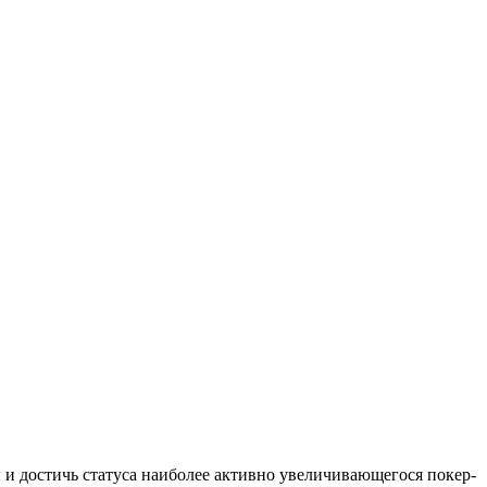
ы и достичь статуса наиболее активно увеличивающегося покер-