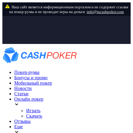
info@rucashpoker.com
Покер-румы
Бонусы и промо
Мобильный покер
Новости
Статьи
Онлайн покер
Играть
Скачать
Отзывы
Еще