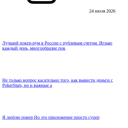
24 июля 2026
Лучший покер-рум в России с рублевым счетом. Играю
каждый день, многообразие пок
Не только вопрос касательно того, как вывести деньги с
PokerStars, но и важные а
Я люблю покер Но это приложение просто супер