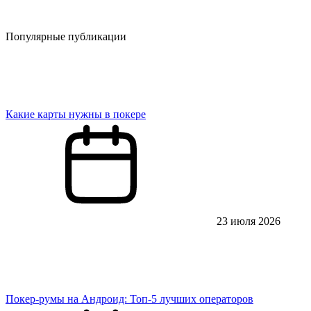
Популярные публикации
Какие карты нужны в покере
23 июля 2026
Покер-румы на Андроид: Топ-5 лучших операторов