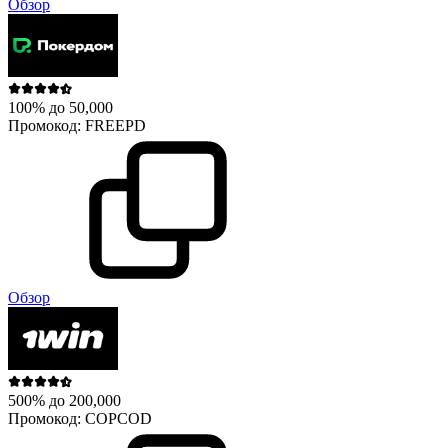
Обзор
100% до 50,000
Промокод:
FREEPD
Обзор
500% до 200,000
Промокод:
COPCOD