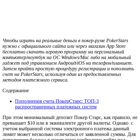
Чтобы играть на реальные деньги в покер-руме PokerStars
нужно с официального сайта или через магазин App Store
бесплатно скачать игровую программу на персональный
компьютер/ноутбук на ОС Windows/Mac либо на мобильный
гаджет под управлением Андроид/iOS на телефон/планшет.
Затем пройти простую процедуру регистрации и пополнить
счет на PokerStars, используя один из предоставленных
методов платежного сервиса.
Содержание
Пополнения счета ПокерСтарс: ТОП-3
распространенных платежных систем
При этом минимальный депозит Покер Старс, как правило, не
превышает $10 или в эквиваленте другой валюты. Однако с
учетом выбранной системы электронного платежа данный
лимит может несколько отличаться от заявленной суммы. Для
пополнения баланса в покер-руме необходимо войти под