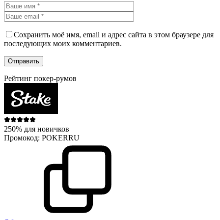
Сохранить моё имя, email и адрес сайта в этом браузере для
последующих моих комментариев.
Рейтинг покер-румов
250% для новичков
Промокод:
POKERRU