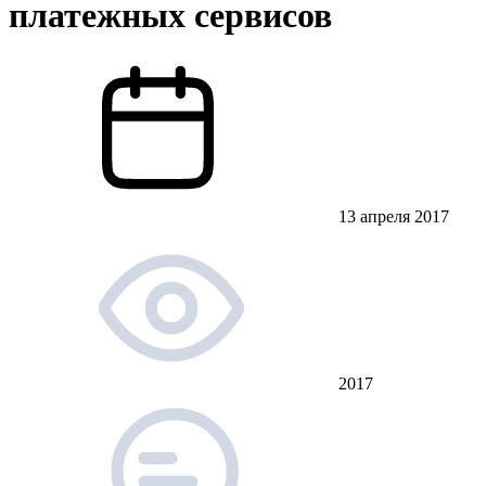
платежных сервисов
13 апреля 2017
2017