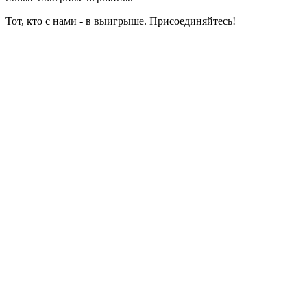
Тот, кто с нами - в выигрыше. Присоединяйтесь!