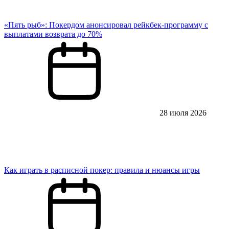
«Пять рыб»: Покердом анонсировал рейкбек-программу с
выплатами возврата до 70%
28 июля 2026
Как играть в расписной покер: правила и нюансы игры