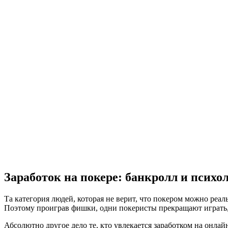
Заработок на покере: банкролл и психо
Та категория людей, которая не верит, что покером можно реаль
Поэтому проиграв фишки, одни покеристы прекращают играть, а
Абсолютно другое дело те, кто увлекается заработком на онла