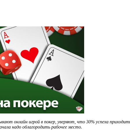
ают онлайн игрой в покер, уверяют, что 30% успеха приходить
ачала надо облагородить рабочее место.