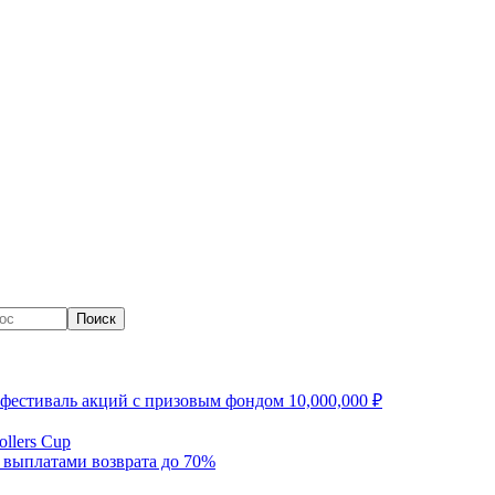
Поиск
фестиваль акций с призовым фондом 10,000,000 ₽
llers Cup
 выплатами возврата до 70%