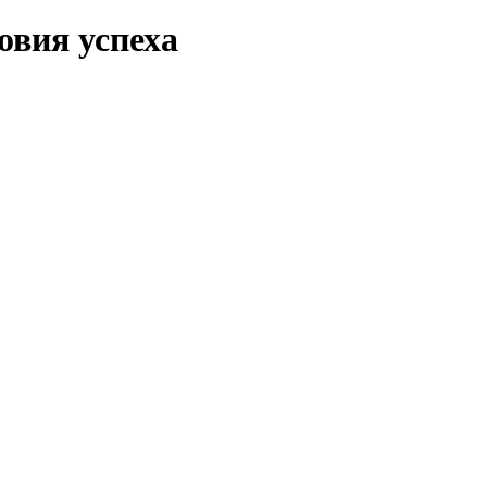
овия успеха