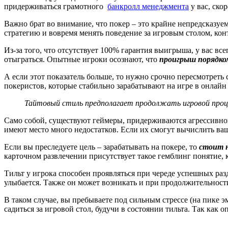
придерживаться грамотного
банкролл менеджмента
у вас, ско
Важно брат во внимание, что покер – это крайне непредсказуе
стратегию и вовремя менять поведение за игровым столом, ко
Из-за того, что отсутствует 100% гарантия выигрыша, у вас вс
отыграться. Опытные игроки осознают, что
проигрыш порядком
А если этот показатель больше, то нужно срочно пересмотреть
покеристов, которые стабильно зарабатывают на игре в онлайн
Тайтовый стиль предполагает продолжать игровой проц
Само собой, существуют геймеры, придерживаются агрессивной
имеют место много недостатков. Если их смогут вычислить ваш
Если вы преследуете цель – зарабатывать на покере, то
стоит н
карточном развлечении присутствует такое гемблинг понятие, 
Тильт у игрока способен проявляться при череде успешных разд
улыбается. Также он может возникать и при продолжительнос
В таком случае, вы пребываете под сильным стрессе (на пике
садиться за игровой стол, будучи в состоянии тильта. Так как 