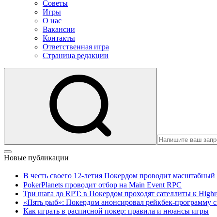
Советы
Игры
О нас
Вакансии
Контакты
Ответственная игра
Страница редакции
Новые публикации
В честь своего 12-летия Покердом проводит масштабный 
PokerPlanets проводит отбор на Main Event RPC
Три шага до RPT: в Покердом проходят сателлиты к Highro
«Пять рыб»: Покердом анонсировал рейкбек-программу с
Как играть в расписной покер: правила и нюансы игры