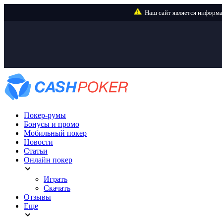
Покер-румы
Бонусы и промо
Мобильный покер
Новости
Статьи
Онлайн покер
Играть
Скачать
Отзывы
Еще