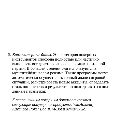
Компьютерные боты
. Эта категория покерных
инструментов способна полностью или частично
выполнять все действия игроков в рамках карточной
партии. В большей степени они используются в
мультитейблинговом режиме. Такие программы могут
автоматически осуществлять точный анализ игровой
ситуации, регистрировать новые аккаунты, определять
стиль оппонентов и результативно подстраиваться под
данные параметры.
К запрещенным покерным ботам относятся
следующие популярные продукты: WinHoldem,
Advanced Poker Bot, ICM-Bot и остальные.