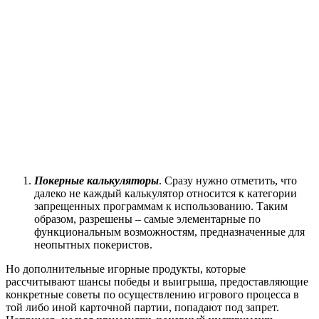
Покерные калькуляторы
. Сразу нужно отметить, что
далеко не каждый калькулятор относится к категории
запрещенных программам к использованию. Таким
образом, разрешены – самые элементарные по
функциональным возможностям, предназначенные для
неопытных покеристов.
Но дополнительные игорные продукты, которые
рассчитывают шансы победы и выигрыша, предоставляющие
конкретные советы по осуществлению игрового процесса в
той либо иной карточной партии, попадают под запрет.