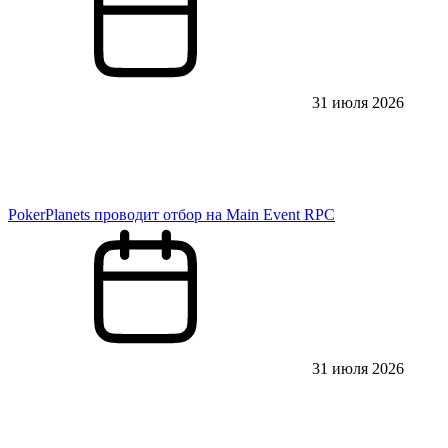
31 июля 2026
PokerPlanets проводит отбор на Main Event RPC
31 июля 2026