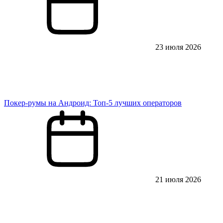
23 июля 2026
Покер-румы на Андроид: Топ-5 лучших операторов
21 июля 2026