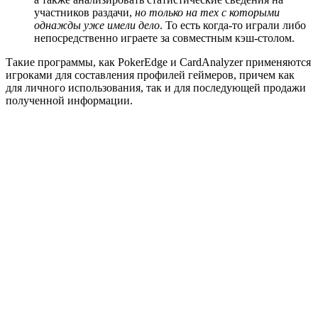
участников раздачи,
но только на тех с которыми
однажды уже имели дело
. То есть когда-то играли либо
непосредственно играете за совместным кэш-столом.
Такие программы, как PokerEdge и CardAnalyzer применяются
игроками для составления профилей геймеров, причем как
для личного использования, так и для последующей продажи
полученной информации.