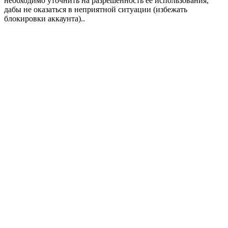
необходимо уточнить на разрешенность ее использования,
дабы не оказаться в неприятной ситуации (избежать
блокировки аккаунта)..