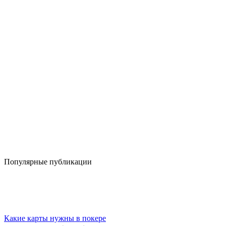
Популярные публикации
Какие карты нужны в покере