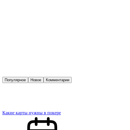
Популярное
Новое
Комментарии
Какие карты нужны в покере