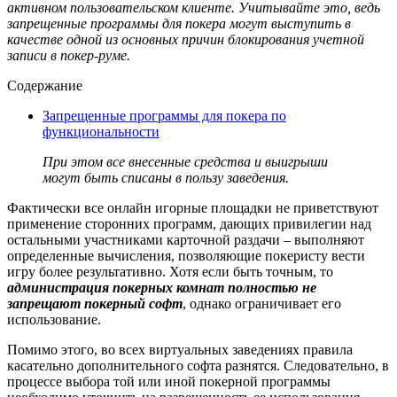
активном пользовательском клиенте. Учитывайте это, ведь
запрещенные программы для покера могут выступить в
качестве одной из основных причин блокирования учетной
записи в покер-руме.
Содержание
Запрещенные программы для покера по
функциональности
При этом все внесенные средства и выигрыши
могут быть списаны в пользу заведения.
Фактически все онлайн игорные площадки не приветствуют
применение сторонних программ, дающих привилегии над
остальными участниками карточной раздачи – выполняют
определенные вычисления, позволяющие покеристу вести
игру более результативно. Хотя если быть точным, то
администрация покерных комнат полностью не
запрещают покерный софт
, однако ограничивает его
использование.
Помимо этого, во всех виртуальных заведениях правила
касательно дополнительного софта разнятся. Следовательно, в
процессе выбора той или иной покерной программы