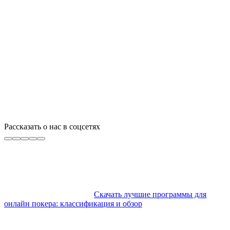
Рассказать о нас в соцсетях
Скачать лучшие программы для
онлайн покера: классификация и обзор