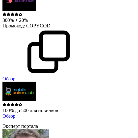
300% + 20%
Промокод:
COPYCOD
Обзор
100% до 500 для новичков
Обзор
Эксперт портала