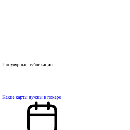
Популярные публикации
Какие карты нужны в покере