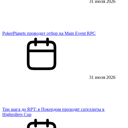
31 июля 2026
PokerPlanets проводит отбор на Main Event RPC
31 июля 2026
Три шага до RPT: в Покердом проходят сателлиты к
Highrollers Cup