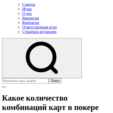
Советы
Игры
О нас
Вакансии
Контакты
Ответственная игра
Страница редакции
Поиск
Какое количество
комбинаций карт в покере