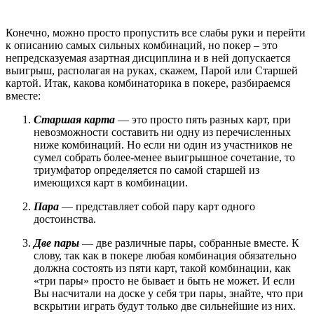
Конечно, можно просто пропустить все слабы руки и перейти
к описанию самых сильных комбинаций, но покер – это
непредсказуемая азартная дисциплина и в ней допускается
выигрыш, располагая на руках, скажем, Парой или Старшей
картой. Итак, какова комбинаторика в покере, разбираемся
вместе:
Старшая карта
— это просто пять разных карт, при
невозможности составить ни одну из перечисленных
ниже комбинаций. Но если ни один из участников не
сумел собрать более-менее выигрышное сочетание, то
триумфатор определяется по самой старшей из
имеющихся карт в комбинации.
Пара
—
представляет собой пару карт одного
достоинства.
Две пары
— две различные пары, собранные вместе. К
слову, так как в покере любая комбинация обязательно
должна состоять из пяти карт, такой комбинации, как
«три пары» просто не бывает и быть не может. И если
Вы насчитали на доске у себя три пары, знайте, что при
вскрытии играть будут только две сильнейшие из них.