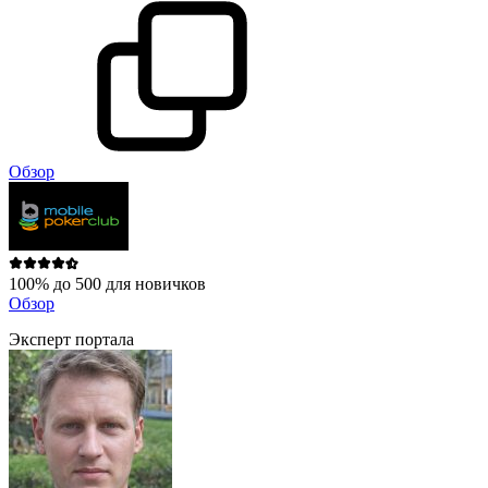
Обзор
100% до 500 для новичков
Обзор
Эксперт портала