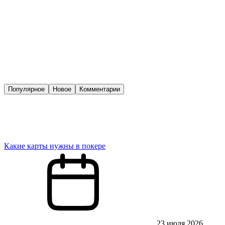
Популярное
Новое
Комментарии
Какие карты нужны в покере
23 июля 2026