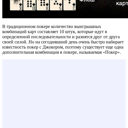
В традиционном покере количество выигрышных
комбинаций карт составляет 10 штук, которые идут в
определенной последовательности и разнятся друг от друга
своей силой. Но на сегодняшний день очень быстро набирает
известность покер с Джокером, поэтому существует еще одна
дополнительная комбинация в покере, называемая «Покер».