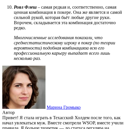
Роял Флеш
– самая редкая и, соответственно, самая
ценная комбинация в покере. Она же является и самой
сильной рукой, которая бьёт любые другие руки.
Впрочем, складывается эта комбинация достаточно
редко.
Многочисленные исследования показали, что
среднестатистическому игроку в покер (по теории
вероятности) подобная комбинация
за всю его
профессиональную карьеру выпадает всего лишь
несколько раз.
Марина Громыко
Автор
Привет! Я стала играть в Техасский Холдем после того, как
начал увлекаться муж. Вместе смотрели WSOP, вместе учили
правила. Я больше теоретик — до статуса регуляра на