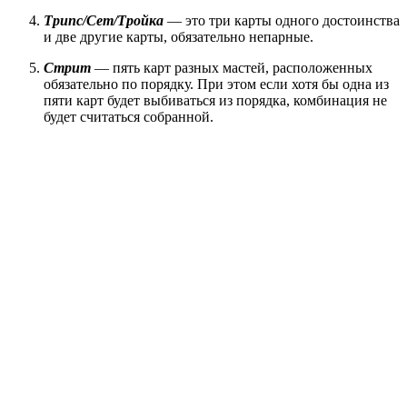
Трипс/Сет/Тройка
— это три карты одного достоинства
и две другие карты, обязательно непарные.
Стрит
— пять карт разных мастей, расположенных
обязательно по порядку. При этом если хотя бы одна из
пяти карт будет выбиваться из порядка, комбинация не
будет считаться собранной.