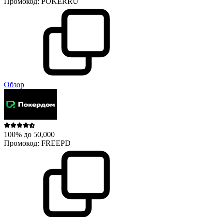
Промокод:
POKERRU
Обзор
100% до 50,000
Промокод:
FREEPD