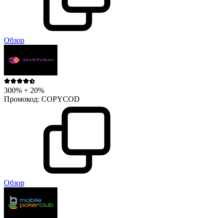
Обзор
300% + 20%
Промокод:
COPYCOD
Обзор