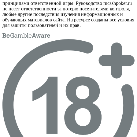
принципами ответственной игры. Руководство rucashpoker.ru
не несет ответственности за потерю посетителями контроля,
любые другие последствия изучения информационных и
обучающих материалов сайта. На ресурсе созданы все условия
для защиты пользователей и их прав.