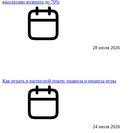
выплатами возврата до 70%
28 июля 2026
Как играть в расписной покер: правила и нюансы игры
24 июля 2026