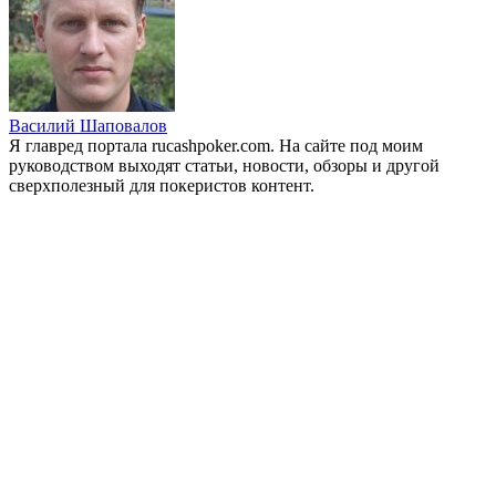
Василий Шаповалов
Я главред портала rucashpoker.com. На сайте под моим
руководством выходят статьи, новости, обзоры и другой
сверхполезный для покеристов контент.