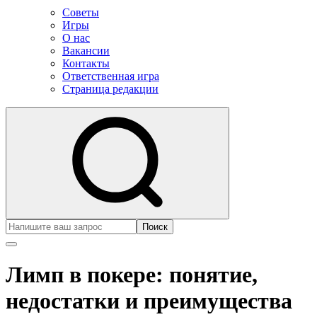
Советы
Игры
О нас
Вакансии
Контакты
Ответственная игра
Страница редакции
Поиск
Лимп в покере: понятие,
недостатки и преимущества