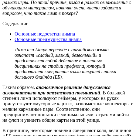
рамках игры. По этой причине, когда в рамках ознакомления с
обучающим материалом, новички очень часто задаются
вопросом, что такое лимп в покере?
Содержание
Основные недостатки лимпа
Основные преимущества лимпа
Лимп или
Limp
в переводе с английского языка
означает «слабый, мягкий, безвольный» и
представляет собой действие в покерных
дисциплинах на стадии префлопа, который
предполагает совершение колла текущей ставки
большого блайнда (ББ).
Таким образом,
аналогичное решение допускается
исключительно при отсутствии повышений
. В большей
степени лимп используют геймеры, у которых на руках
присутствуют «мусорные карты», разномастные коннекторы и
мелкие карманные пары. Соответственно, они
предпринимают попытки с минимальными затратами войти
на флоп и увидеть общие карты на этой улице.
В принципе, некоторые новички совершают колл, величиной
с ББ даже при наличии монстр-рук (пара тузов либо королей).