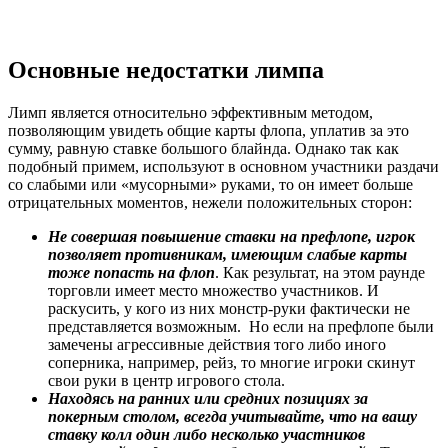
Основные недостатки лимпа
Лимп является относительно эффективным методом,
позволяющим увидеть общие карты флопа, уплатив за это
сумму, равную ставке большого блайнда. Однако так как
подобный примем, используют в основном участники раздачи
со слабыми или «мусорными» руками, то он имеет больше
отрицательных моментов, нежели положительных сторон:
Не совершая повышение ставки на префлопе, игрок
позволяет противникам, имеющим слабые карты
тоже попасть на флоп
. Как результат, на этом раунде
торговли имеет место множество участников. И
раскусить, у кого из них монстр-руки фактически не
представляется возможным. Но если на префлопе были
замечены агрессивные действия того либо иного
соперника, например, рейз, то многие игроки скинут
свои руки в центр игрового стола.
Находясь на ранних или средних позициях за
покерным столом, всегда учитывайте, что на вашу
ставку колл один либо несколько участников