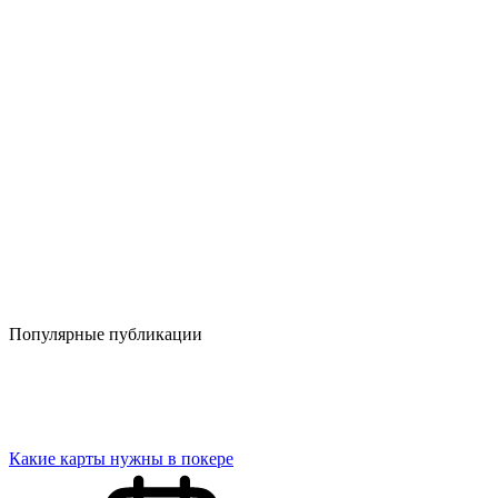
Популярные публикации
Какие карты нужны в покере