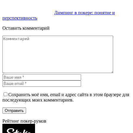
Лимпинг в покере: понятие и
перспективность
Оставить комментарий
Сохранить моё имя, email и адрес сайта в этом браузере для
последующих моих комментариев.
Рейтинг покер-румов