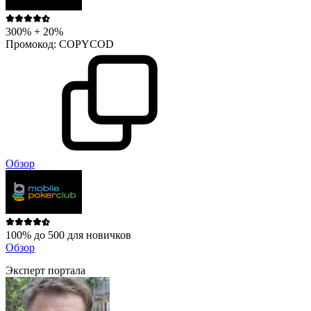
300% + 20%
Промокод:
COPYCOD
Обзор
100% до 500 для новичков
Обзор
Эксперт портала