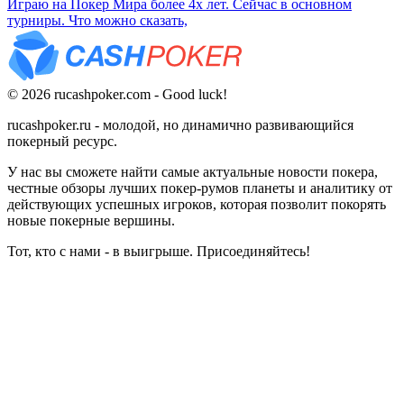
Играю на Покер Мира более 4х лет. Сейчас в основном
турниры. Что можно сказать,
© 2026 rucashpoker.com - Good luck!
rucashpoker.ru - молодой, но динамично развивающийся
покерный ресурс.
У нас вы сможете найти самые актуальные новости покера,
честные обзоры лучших покер-румов планеты и аналитику от
действующих успешных игроков, которая позволит покорять
новые покерные вершины.
Тот, кто с нами - в выигрыше. Присоединяйтесь!