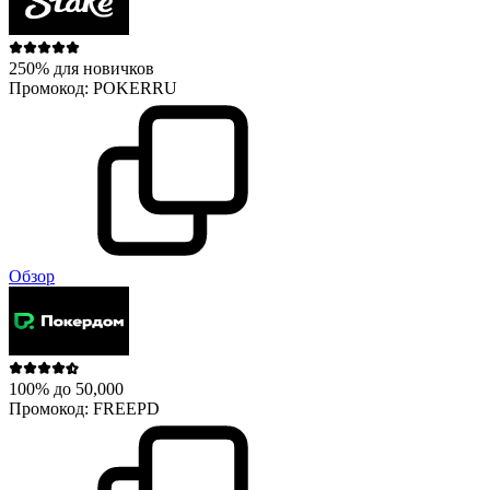
250% для новичков
Промокод:
POKERRU
Обзор
100% до 50,000
Промокод:
FREEPD