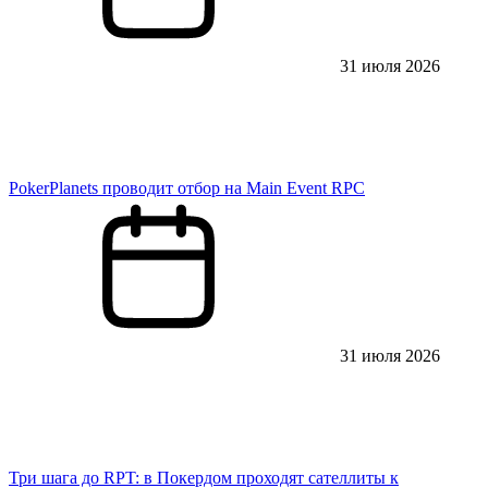
31 июля 2026
PokerPlanets проводит отбор на Main Event RPC
31 июля 2026
Три шага до RPT: в Покердом проходят сателлиты к