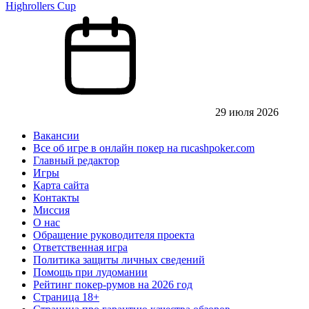
Highrollers Cup
29 июля 2026
Вакансии
Все об игре в онлайн покер на rucashpoker.com
Главный редактор
Игры
Карта сайта
Контакты
Миссия
О нас
Обращение руководителя проекта
Ответственная игра
Политика защиты личных сведений
Помощь при лудомании
Рейтинг покер-румов на 2026 год
Страница 18+