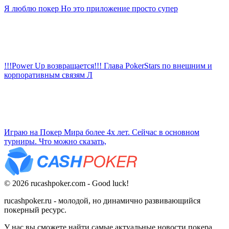
Я люблю покер Но это приложение просто супер
!!!Power Up возвращается!!! Глава PokerStars по внешним и
корпоративным связям Л
Играю на Покер Мира более 4х лет. Сейчас в основном
турниры. Что можно сказать,
© 2026 rucashpoker.com - Good luck!
rucashpoker.ru - молодой, но динамично развивающийся
покерный ресурс.
У нас вы сможете найти самые актуальные новости покера,