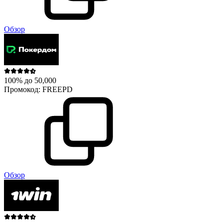
Обзор
100% до 50,000
Промокод:
FREEPD
Обзор