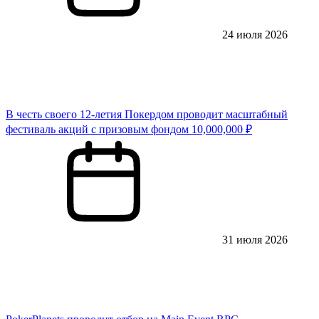
24 июля 2026
В честь своего 12-летия Покердом проводит масштабный
фестиваль акций с призовым фондом 10,000,000 ₽
31 июля 2026