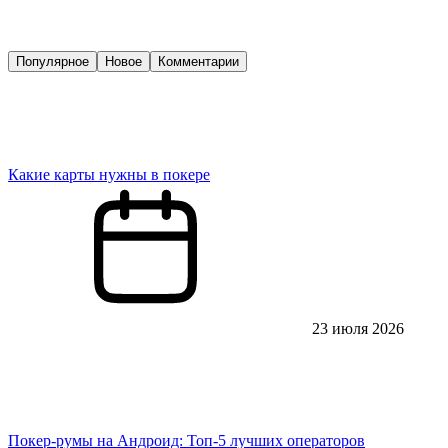
Популярное
Новое
Комментарии
Какие карты нужны в покере
23 июля 2026
Покер-румы на Андроид: Топ-5 лучших операторов