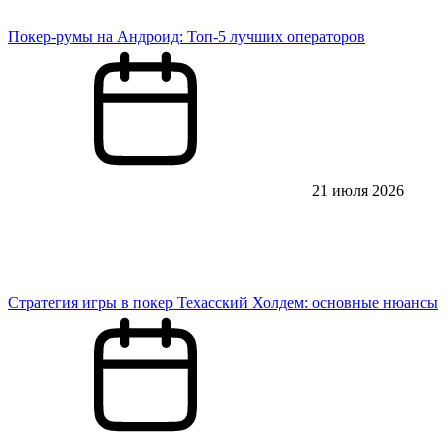
Покер-румы на Андроид: Топ-5 лучших операторов
21 июля 2026
Стратегия игры в покер Техасский Холдем: основные нюансы