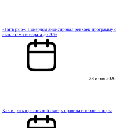
«Пять рыб»: Покердом анонсировал рейкбек-программу с
выплатами возврата до 70%
28 июля 2026
Как играть в расписной покер: правила и нюансы игры