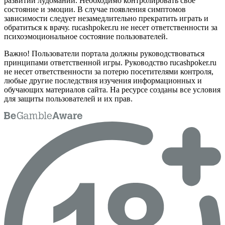
развитии лудомании. Необходимо контролировать свое
состояние и эмоции. В случае появления симптомов
зависимости следует незамедлительно прекратить играть и
обратиться к врачу. rucashpoker.ru не несет ответственности за
психоэмоциональное состояние пользователей.
Важно! Пользователи портала должны руководствоваться
принципами ответственной игры. Руководство rucashpoker.ru
не несет ответственности за потерю посетителями контроля,
любые другие последствия изучения информационных и
обучающих материалов сайта. На ресурсе созданы все условия
для защиты пользователей и их прав.