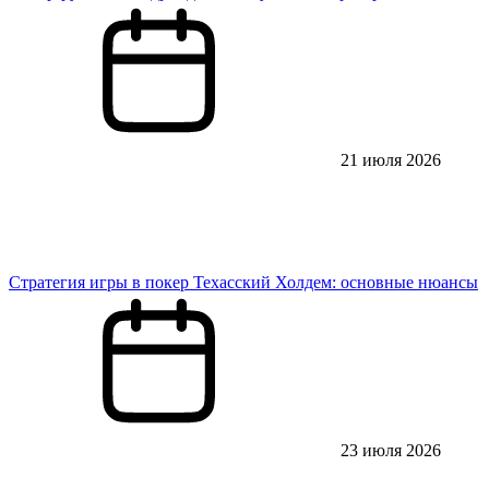
21 июля 2026
Стратегия игры в покер Техасский Холдем: основные нюансы
23 июля 2026