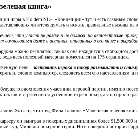
зеленая книга»
пции игры в Holdem NL». «Концепции» тут и есть главным слово
 заставляющих читателя думать и искать правильные выходы из
мечает, что участник раздачи не должен на автоматизме приде
неваться даже в истинах, описанных в его книге и вырабат
рдона можно бесплатно, так как она находится в свободном дос
 ведь весь полезный материал поместился на 175 страницах.
ственную цель –
заставить игрока в покер размышлять и стим
ерять и, словно компьютер, следовать всем его наставлениям, а
р будущего вдохновения участника игровой партии, именно поэт
ых тактик и стратегий по успешной игре в покер, автор просто р
альное. Хотя то, что труд Фила Гордона «Маленькая зеленая кни
 карьеру он выиграл в покерных дисциплинах более $1,500,000 и
ый тур, Мировой покерной серии. Но в покерной истории Гордо