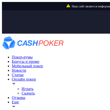
Покер-румы
Бонусы и промо
Мобильный покер
Новости
Статьи
Онлайн покер
Играть
Скачать
Отзывы
Еще