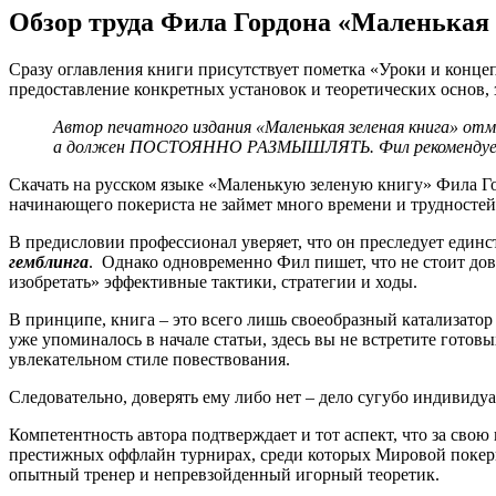
Обзор труда Фила Гордона «Маленькая 
Сразу оглавления книги присутствует пометка «Уроки и конце
предоставление конкретных установок и теоретических основ,
Автор печатного издания «Маленькая зеленая книга» от
а должен ПОСТОЯННО РАЗМЫШЛЯТЬ. Фил рекомендует сом
Скачать на русском языке «Маленькую зеленую книгу» Фила Го
начинающего покериста не займет много времени и трудностей,
В предисловии профессионал уверяет, что он преследует един
гемблинга
. Однако одновременно Фил пишет, что не стоит дов
изобретать» эффективные тактики, стратегии и ходы.
В принципе, книга – это всего лишь своеобразный катализато
уже упоминалось в начале статьи, здесь вы не встретите готов
увлекательном стиле повествования.
Следовательно, доверять ему либо нет – дело сугубо индивиду
Компетентность автора подтверждает и тот аспект, что за свою
престижных оффлайн турнирах, среди которых Мировой покерн
опытный тренер и непревзойденный игорный теоретик.