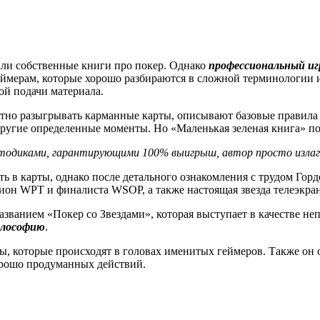
ли собственные книги про покер. Однако
профессиональный иг
мерам, которые хорошо разбираются в сложной терминологии и и
й подачи материала.
отно разыгрывать карманные карты, описывают базовые правила 
ругие определенные моменты. Но «Маленькая зеленая книга» по
етодиками, гарантирующими 100% выигрыш, автор просто излага
ь в карты, однако после детального ознакомления с трудом Гордо
ион WPT и финалиста WSOP, а также настоящая звезда телеэкра
азванием «Покер со Звездами», которая выступает в качестве н
илософию
.
 которые происходят в головах именитых геймеров. Также он о
хорошо продуманных действий.