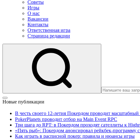
Советы
Игры
О нас
Вакансии
Контакты
Ответственная игра
Страница редакции
Новые публикации
В честь своего 12-летия Покердом проводит масштабный 
PokerPlanets проводит отбор на Main Event RPC
Три шага до RPT: в Покердом проходят сателлиты к Highro
«Пять рыб»: Покердом анонсировал рейкбек-программу с
Как играть в расписной покер: правила и нюансы игры