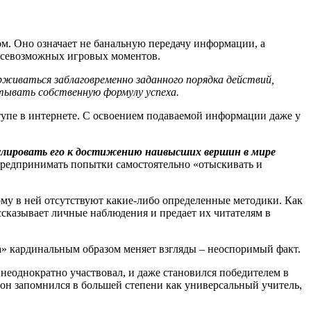
м. Оно означает не банальную передачу информации, а
 всевозможных игровых моментов.
рживаться заблаговременно заданного порядка действий,
ывать собственную формулу успеха.
тупе в интернете. С освоением подаваемой информации даже у
улировать его к достижению наивысших вершин в мире
 предпринимать попытки самостоятельно «отыскивать и
ому в ней отсутствуют какие-либо определенные методики. Как
ассказывает личные наблюдения и предает их читателям в
га» кардинальным образом меняет взгляды – неоспоримый факт.
 неоднократно участвовал, и даже становился победителем в
н запомнился в большей степени как универсальный учитель,