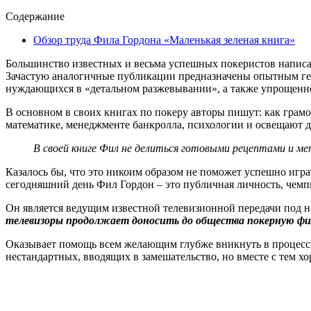
Содержание
Обзор труда Фила Гордона «Маленькая зеленая книга»
Большинство известных и весьма успешных покеристов написа
Зачастую аналогичные публикации предназначены опытным гей
нуждающихся в «детальном разжевывании», а также упрощенно
В основном в своих книгах по покеру авторы пишут: как грам
математике, менеджменте банкролла, психологии и освещают д
В своей книге Фил не делиться готовыми рецептами и м
Казалось бы, что это никоим образом не поможет успешно играт
сегодняшний день Фил Гордон – это публичная личность, чемп
Он является ведущим известной телевизионной передачи под н
телевизоры продолжает доносить до общества покерную ф
Оказывает помощь всем желающим глубже вникнуть в процессы,
нестандартных, вводящих в замешательство, но вместе с тем 