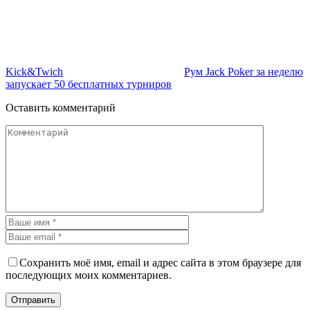
Kick&Twich
Рум Jack Poker за неделю
запускает 50 бесплатных турниров
Оставить комментарий
Сохранить моё имя, email и адрес сайта в этом браузере для
последующих моих комментариев.