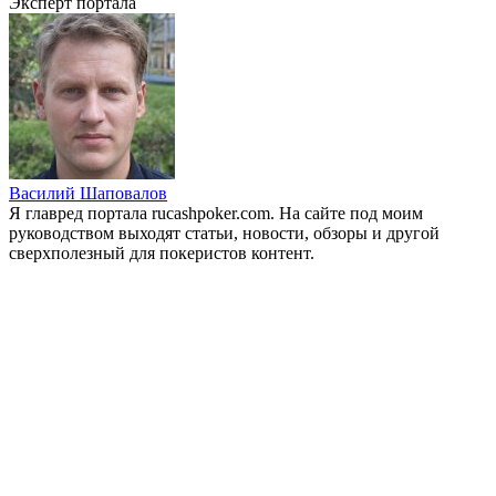
Эксперт портала
Василий Шаповалов
Я главред портала rucashpoker.com. На сайте под моим
руководством выходят статьи, новости, обзоры и другой
сверхполезный для покеристов контент.