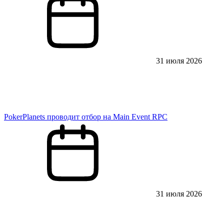
31 июля 2026
PokerPlanets проводит отбор на Main Event RPC
31 июля 2026