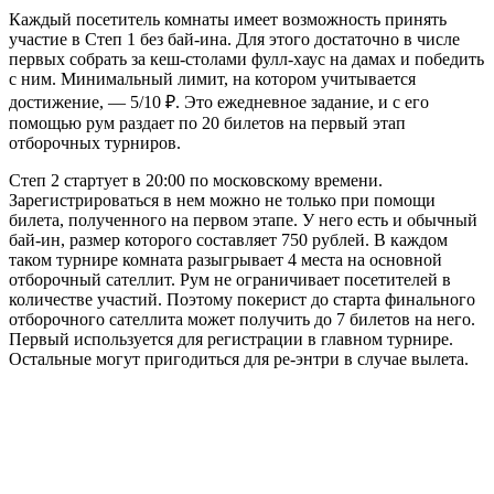
Каждый посетитель комнаты имеет возможность принять
участие в Степ 1 без бай-ина. Для этого достаточно в числе
первых собрать за кеш-столами фулл-хаус на дамах и победить
с ним. Минимальный лимит, на котором учитывается
достижение, — 5/10 ₽. Это ежедневное задание, и с его
помощью рум раздает по 20 билетов на первый этап
отборочных турниров.
Степ 2 стартует в 20:00 по московскому времени.
Зарегистрироваться в нем можно не только при помощи
билета, полученного на первом этапе. У него есть и обычный
бай-ин, размер которого составляет 750 рублей. В каждом
таком турнире комната разыгрывает 4 места на основной
отборочный сателлит. Рум не ограничивает посетителей в
количестве участий. Поэтому покерист до старта финального
отборочного сателлита может получить до 7 билетов на него.
Первый используется для регистрации в главном турнире.
Остальные могут пригодиться для ре-энтри в случае вылета.