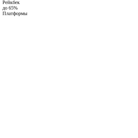
Рейкбек
до 65%
Платформы