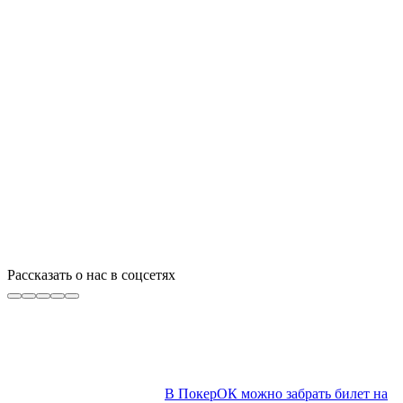
Рассказать о нас в соцсетях
В ПокерОК можно забрать билет на