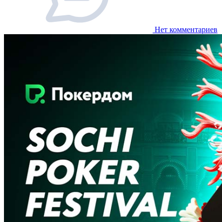
Нет комментариев