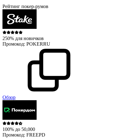
Рейтинг покер-румов
250% для новичков
Промокод:
POKERRU
Обзор
100% до 50,000
Промокод:
FREEPD