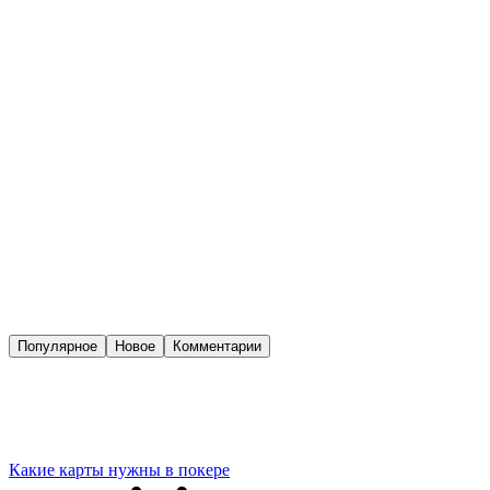
Популярное
Новое
Комментарии
Какие карты нужны в покере