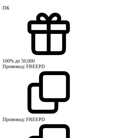
ПК
100% до 50,000
Промокод:
FREEPD
Промокод:
FREEPD