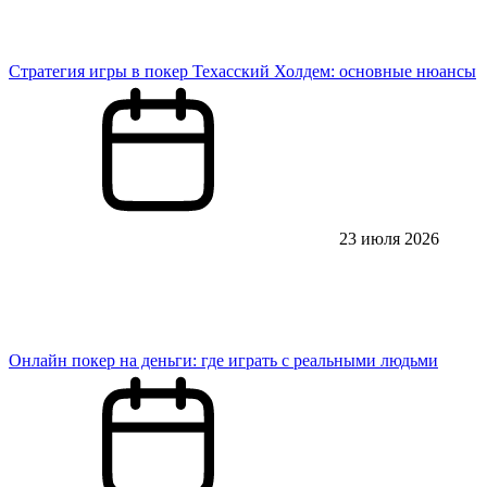
Стратегия игры в покер Техасский Холдем: основные нюансы
23 июля 2026
Онлайн покер на деньги: где играть с реальными людьми