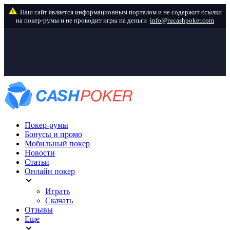
info@rucashpoker.com
Покер-румы
Бонусы и промо
Мобильный покер
Новости
Статьи
Онлайн покер
Играть
Скачать
Отзывы
Еще