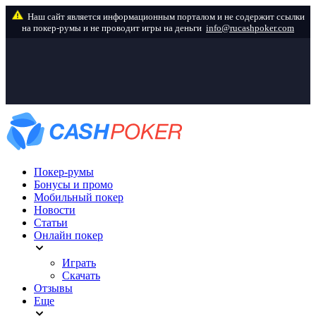
info@rucashpoker.com
Покер-румы
Бонусы и промо
Мобильный покер
Новости
Статьи
Онлайн покер
Играть
Скачать
Отзывы
Еще