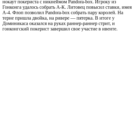
нокаут покериста с никнеймом Pandora-box. Игроку из
Гонконга удалось собрать А-К. Литовец повысил ставки, имея
А-4. Флоп позволил Pandora-box собрать пару королей. На
терне пришла двойка, на ривере ― пятерка. В итоге у
Доминикаса оказался на руках раннер-раннер стрит, и
гонконгский покерист завершил свое участие в ивенте.