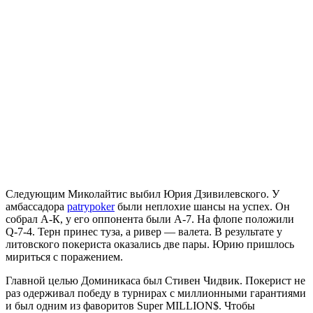
Следующим Миколайтис выбил Юрия Дзивилевского. У
амбассадора
patrypoker
были неплохие шансы на успех. Он
собрал А-К, у его оппонента были А-7. На флопе положили
Q-7-4. Терн принес туза, а ривер ― валета. В результате у
литовского покериста оказались две пары. Юрию пришлось
мириться с поражением.
Главной целью Доминикаса был Стивен Чидвик. Покерист не
раз одерживал победу в турнирах с миллионными гарантиями
и был одним из фаворитов Super MILLION$. Чтобы