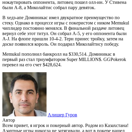
нокаутировать оппонента, литовец пошел олл-ин. У Стивена
были А-8, а Миколайтис собрал пару девяток.
В хедз-апе Доминикас имел двукратное преимущество по
стеку. Однако в процессе игры с покеристом с ником Memukul
чиплидер постоянно менялся. В финальной раздаче литовец
вернул себе этот титул. Он собрал А-5, у его оппонента были
А-J. На флопе пришли 10-4-2. Терн принес тройку, затем на
доске появился король. Он подарил Миколайтису победу.
Memukul пополнил банкролл на $330,514. Доминикас в
первый раз стал триумфатором Super MILLION$. GGPokerok
перевел на его счет $428,624.
Алишер Гуров
Автор
Всем привет, я игрок и покерный автор. Родом из Казахстана!
Азартные игры никогда не затягивали, а вот в покере нашел