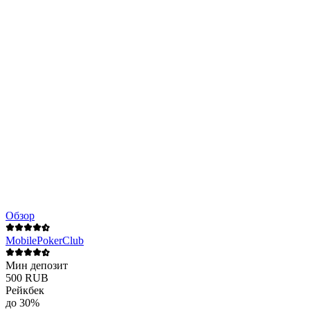
Обзор
MobilePokerClub
Мин депозит
500 RUB
Рейкбек
до 30%