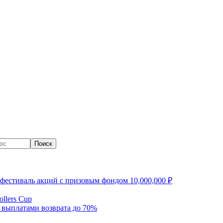
Поиск
фестиваль акций с призовым фондом 10,000,000 ₽
llers Cup
 выплатами возврата до 70%