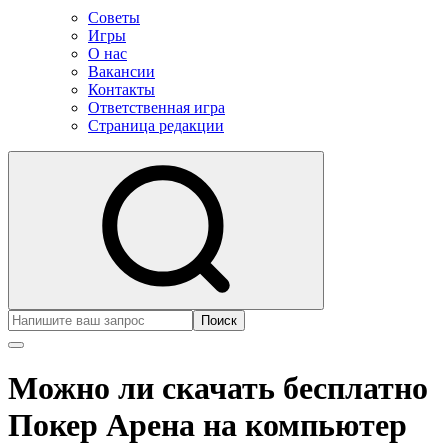
Советы
Игры
О нас
Вакансии
Контакты
Ответственная игра
Страница редакции
Поиск
Можно ли скачать бесплатно
Покер Арена на компьютер