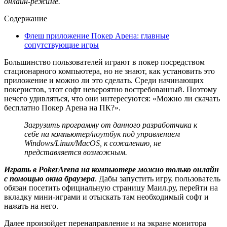
онлайн-режиме.
Содержание
Флеш приложение Покер Арена: главные
сопутствующие игры
Большинство пользователей играют в покер посредством
стационарного компьютера, но не знают, как установить это
приложение и можно ли это сделать. Среди начинающих
покеристов, этот софт невероятно востребованный. Поэтому
нечего удивляться, что они интересуются: «Можно ли скачать
бесплатно Покер Арена на ПК?».
Загрузить программу от данного разработчика к
себе на компьютер/ноутбук под управлением
Windows/
Linux
/MacOS, к сожалению, не
представляется возможным.
Играть в
Poker
Arena
на компьютере можно только онлайн
с помощью окна браузера
. Дабы запустить игру, пользователь
обязан посетить официальную страницу Маил.ру, перейти на
вкладку мини-играми и отыскать там необходимый софт и
нажать на него.
Далее произойдет перенаправление и на экране монитора