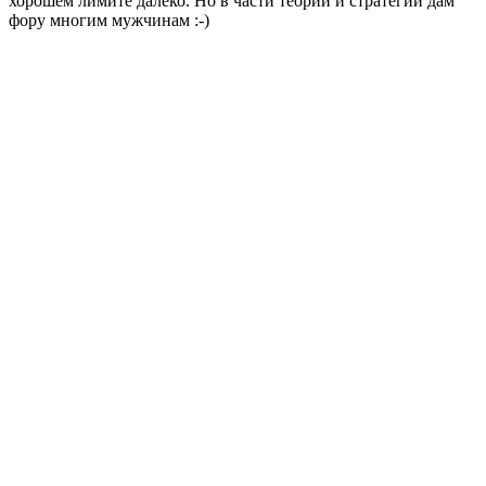
хорошем лимите далеко. Но в части теории и стратегии дам
фору многим мужчинам :-)