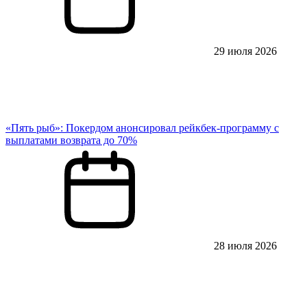
29 июля 2026
«Пять рыб»: Покердом анонсировал рейкбек-программу с
выплатами возврата до 70%
28 июля 2026