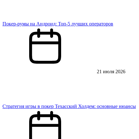
Покер-румы на Андроид: Топ-5 лучших операторов
21 июля 2026
Стратегия игры в покер Техасский Холдем: основные нюансы