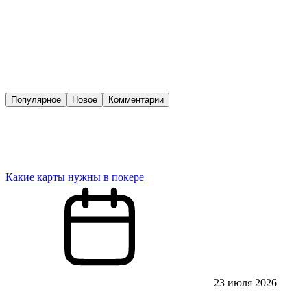
Популярное
Новое
Комментарии
Какие карты нужны в покере
23 июля 2026