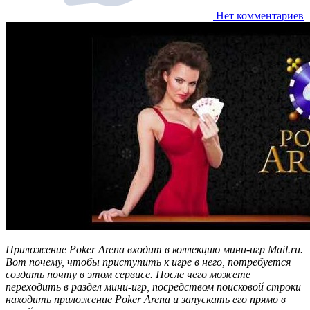
Нет комментариев
Приложение Poker Arena входит в коллекцию мини-игр Mail.ru.
Вот почему, чтобы приступить к игре в него, потребуется
создать почту в этом сервисе. После чего можете
переходить в раздел мини-игр, посредством поисковой строки
находить приложение Poker Arena и запускать его прямо в