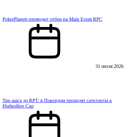
PokerPlanets проводит отбор на Main Event RPC
31 июля 2026
Три шага до RPT: в Покердом проходят сателлиты к
Highrollers Cup