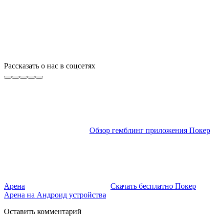
Рассказать о нас в соцсетях
Обзор гемблинг приложения Покер
Арена
Скачать бесплатно Покер
Арена на Андроид устройства
Оставить комментарий