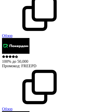
Обзор
100% до 50,000
Промокод:
FREEPD
Обзор