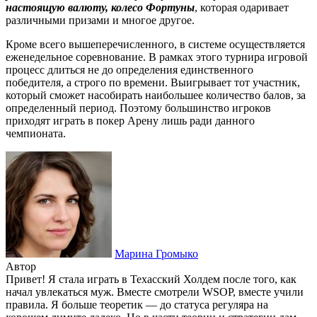
настоящую валюту, колесо Фортуны
, которая одаривает
различными призами и многое другое.
Кроме всего вышеперечисленного, в системе осуществляется
еженедельное соревнование. В рамках этого турнира игровой
процесс длиться не до определения единственного
победителя, а строго по времени. Выигрывает тот участник,
который сможет насобирать наибольшее количество балов, за
определенный период. Поэтому большинство игроков
приходят играть в покер Арену лишь ради данного
чемпионата.
Марина Громыко
Автор
Привет! Я стала играть в Техасский Холдем после того, как
начал увлекаться муж. Вместе смотрели WSOP, вместе учили
правила. Я больше теоретик — до статуса регуляра на