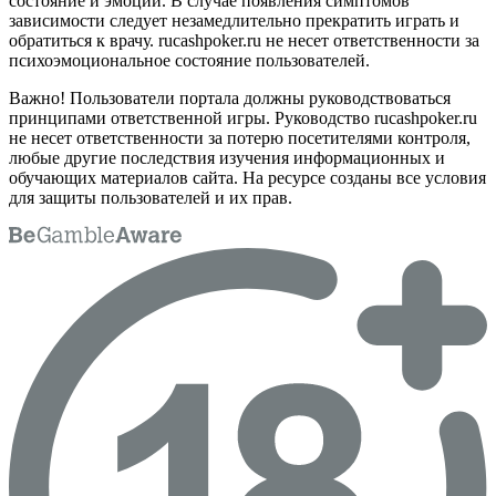
состояние и эмоции. В случае появления симптомов
зависимости следует незамедлительно прекратить играть и
обратиться к врачу. rucashpoker.ru не несет ответственности за
психоэмоциональное состояние пользователей.
Важно! Пользователи портала должны руководствоваться
принципами ответственной игры. Руководство rucashpoker.ru
не несет ответственности за потерю посетителями контроля,
любые другие последствия изучения информационных и
обучающих материалов сайта. На ресурсе созданы все условия
для защиты пользователей и их прав.