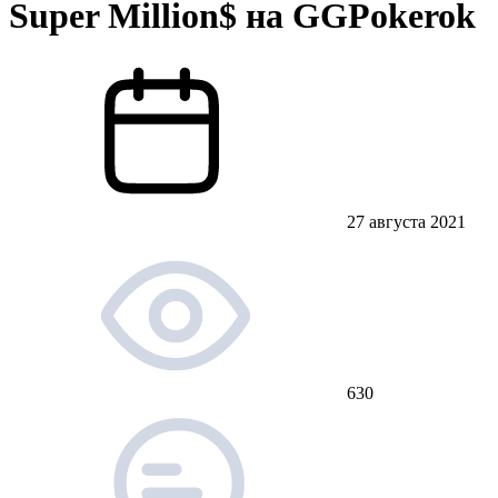
Super Million$ на GGPokerok
27 августа 2021
630