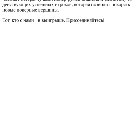
действующих успешных игроков, которая позволит покорять
новые покерные вершины.
Тот, кто с нами - в выигрыше. Присоединяйтесь!