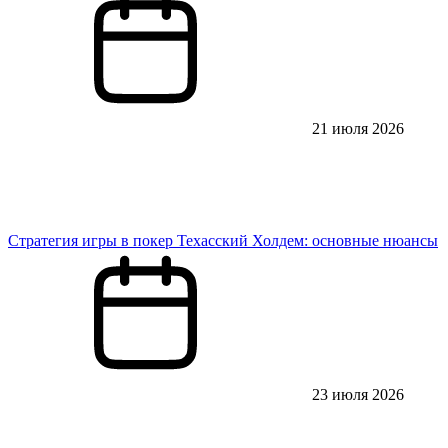
21 июля 2026
Стратегия игры в покер Техасский Холдем: основные нюансы
23 июля 2026