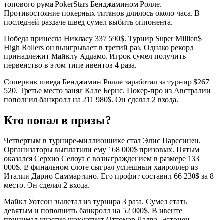
топового рума PokerStars Бенджамином Ролле.
Противостояние покерных титанов длилось около часа. В
последней раздаче швед сумел выбить оппонента.
Победа принесла Никласу 337 590$. Турнир Super Million$
High Rollers он выигрывает в третий раз. Однако рекорд
принадлежит Майклу Аддамо. Игрок сумел получить
первенство в этом типе ивентов 4 раза.
Соперник шведа Бенджамин Ролле заработал за турнир $267
520. Третье место занял Кале Бернс. Покер-про из Австралии
пополнил банкролл на 211 980$. Он сделал 2 входа.
Кто попал в призы?
Четвертым в турнире-миллионнике стал Элис Парссинен.
Организаторы выплатили ему 168 000$ призовых. Пятым
оказался Серхио Селоуа с вознаграждением в размере 133
000$. В финальном слоте сыграл успешный хайроллер из
Италии Дарио Саммартино. Его профит составил 66 230$ за 8
место. Он сделал 2 входа.
Майкл Уотсон вылетал из турнира 3 раза. Сумел стать
девятым и пополнить банкролл на 52 000$. В ивенте
принимал участие шахматист Оттомар Ладва. Эстонец