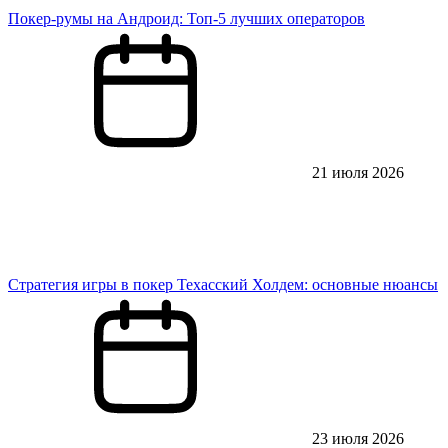
Покер-румы на Андроид: Топ-5 лучших операторов
21 июля 2026
Стратегия игры в покер Техасский Холдем: основные нюансы
23 июля 2026