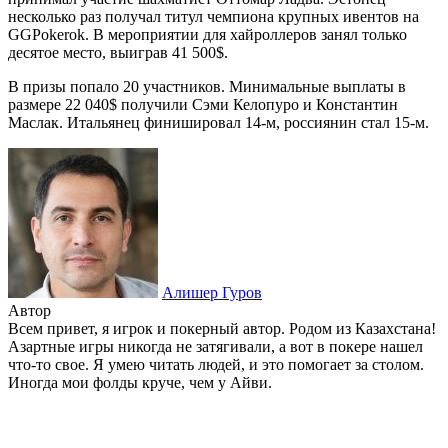
несколько раз получал титул чемпиона крупных ивентов на
GGPokerok. В мероприятии для хайроллеров занял только
десятое место, выиграв 41 500$.
В призы попало 20 участников. Минимальные выплаты в
размере 22 040$ получили Сэми Келопуро и Константин
Маслак. Итальянец финишировал 14-м, россиянин стал 15-м.
Алишер Гуров
Автор
Всем привет, я игрок и покерный автор. Родом из Казахстана!
Азартные игры никогда не затягивали, а вот в покере нашел
что-то свое. Я умею читать людей, и это помогает за столом.
Иногда мои фолды круче, чем у Айви.