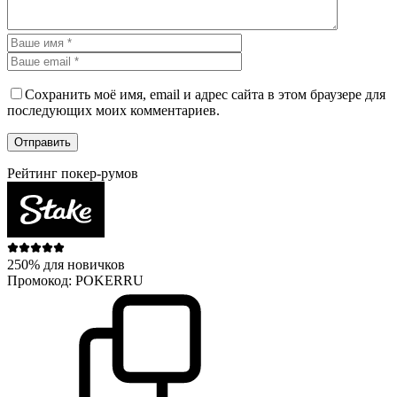
Сохранить моё имя, email и адрес сайта в этом браузере для
последующих моих комментариев.
Рейтинг покер-румов
250% для новичков
Промокод:
POKERRU