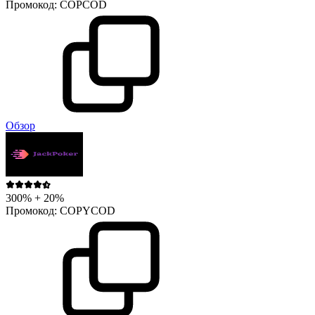
Промокод:
COPCOD
Обзор
300% + 20%
Промокод:
COPYCOD