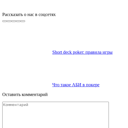
Рассказать о нас в соцсетях
Short deck poker: правила игры
Что такое АБИ в покере
Оставить комментарий