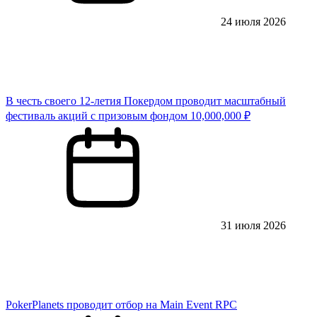
24 июля 2026
В честь своего 12-летия Покердом проводит масштабный
фестиваль акций с призовым фондом 10,000,000 ₽
31 июля 2026
PokerPlanets проводит отбор на Main Event RPC