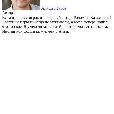
Алишер Гуров
Автор
Всем привет, я игрок и покерный автор. Родом из Казахстана!
Азартные игры никогда не затягивали, а вот в покере нашел
что-то свое. Я умею читать людей, и это помогает за столом.
Иногда мои фолды круче, чем у Айви.