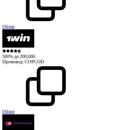
Обзор
500% до 200,000
Промокод:
COPCOD
Обзор