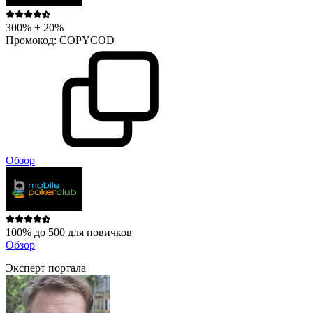
300% + 20%
Промокод:
COPYCOD
Обзор
100% до 500 для новичков
Обзор
Эксперт портала