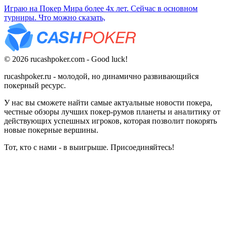
Играю на Покер Мира более 4х лет. Сейчас в основном
турниры. Что можно сказать,
© 2026 rucashpoker.com - Good luck!
rucashpoker.ru - молодой, но динамично развивающийся
покерный ресурс.
У нас вы сможете найти самые актуальные новости покера,
честные обзоры лучших покер-румов планеты и аналитику от
действующих успешных игроков, которая позволит покорять
новые покерные вершины.
Тот, кто с нами - в выигрыше. Присоединяйтесь!