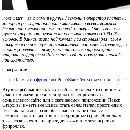
PokerStars – это самый крупный гемблинг оператор планеты,
который регулярно проводит множество всевозможных
бесплатных чемпионатов по онлайн-покеру. Очень часто в
руме одновременно играют на реальные деньги до 300 000
человек. В данной азартной комнате за столами для игры в
покер можно повстречать именитых личностей. Поэтому, не
стоит удивляться тому, что поисковые запросы вроде
«пароли на фрироллы PokerStars» сейчас пользуются такой
популярностью.
Содержание
Пароли на фрироллы PokerStars: бонусные и приватные
Эту востребованность можно объяснить тем, что принимая
участие в имеющихся турнирных мероприятиях на
официальном сайте или в скачиваемом приложении Покер
Старс, вы имеете все шансы стать обладателем престижных
путевок на самые разнообразные и внушительные
чемпионаты, а также крупные турнирные серии. Новичкам
здесь тоже скучать не приходиться – они могут играть в
фрироллах.