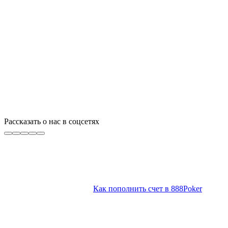
Рассказать о нас в соцсетях
Как пополнить счет в 888Poker