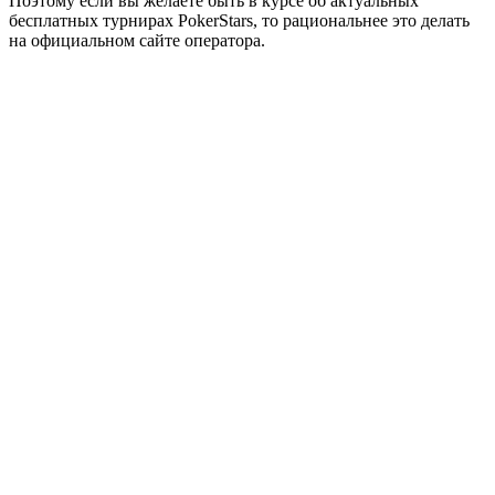
Поэтому если вы желаете быть в курсе об актуальных
бесплатных турнирах PokerStars, то рациональнее это делать
на официальном сайте оператора.