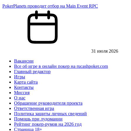
PokerPlanets проводит отбор на Main Event RPC
31 июля 2026
Вакансии
Все об игре в онлайн покер на rucashpoker.com
Главный редактор
Игры
Карта сайта
Контакты
Миссия
О нас
Обращение руководителя проекта
Ответственная игра
Политика защиты личных сведений
Помощь при лудомании
Рейтинг покер-румов на 2026 год
Страница 18+