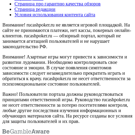
Страница про гарантию качества обзоров
Страница редакции
Условия использования контента сайта
Внимание! rucashpoker.ru не является игровой площадкой. На
сайте не принимаются платежи, нет кассы, покерных онлайн-
клиентов. rucashpoker.ru — обзорный портал, который не
занимается агитацией пользователей и не нарушает
законодательство РФ.
Внимание! Азартные игры могут привести к зависимости и
развитии лудомании. Необходимо контролировать свое
состояние и эмоции. В случае появления симптомов
зависимости следует незамедлительно прекратить играть и
обратиться к врачу. rucashpoker.ru не несет ответственности за
психоэмоциональное состояние пользователей.
Важно! Пользователи портала должны руководствоваться
принципами ответственной игры. Руководство rucashpoker.ru
не несет ответственности за потерю посетителями контроля,
любые другие последствия изучения информационных и
обучающих материалов сайта. На ресурсе созданы все условия
для защиты пользователей и их прав.