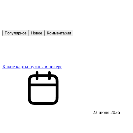
Популярное
Новое
Комментарии
Какие карты нужны в покере
23 июля 2026