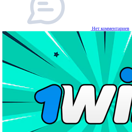
Нет комментариев