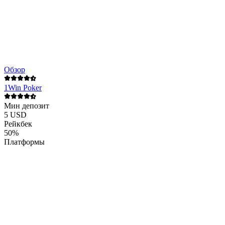
Обзор
1Win Poker
Мин депозит
5 USD
Рейкбек
50%
Платформы