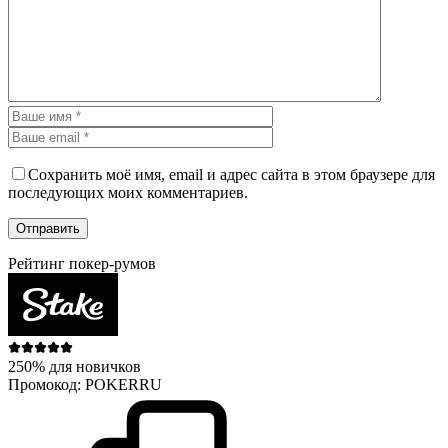
Сохранить моё имя, email и адрес сайта в этом браузере для
последующих моих комментариев.
Рейтинг покер-румов
250% для новичков
Промокод:
POKERRU