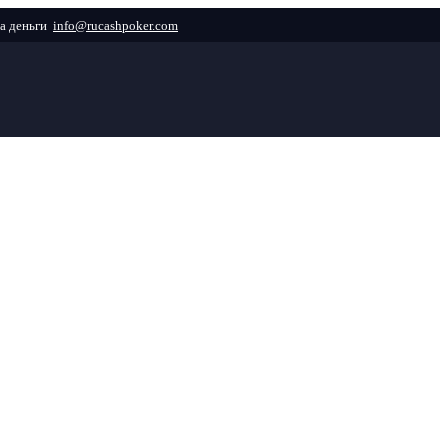
info@rucashpoker.com