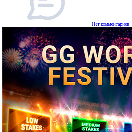
Нет комментариев