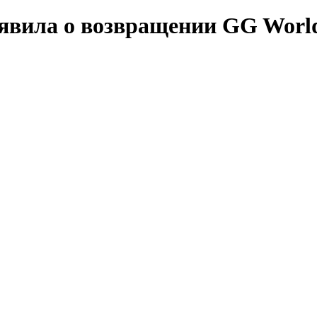
вила о возвращении GG World 