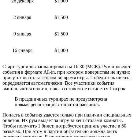
26 декабря
$1,000
2 января
$1,500
9 января
$1,500
16 января
$1,000
Старт турниров запланирован на 16:30 (МСК). Рум проведет
события в формате All-in, при котором покеристам не нужно
присутствовать за столом во время игры. Победитель ивента
определяется автоматически. Все участники события
выставляются олл-ин, пока за столом не останется 1 игрок.
В праздничных турнирах не предусмотрена
прямая регистрация с оплатой бай-инов.
Попасть в события удастся только при наличии специальных
билетов. Их рум выдает за игру за кеш-столами комнаты.
Чтобы получить 1 билет, потребуется принять участие в 50
раздачах. При этом в партии обязательно должна быть
уплачена комиссия. В противном случае раздача не