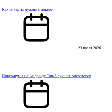
Какие карты нужны в покере
23 июля 2026
Покер-румы на Андроид: Топ-5 лучших операторов