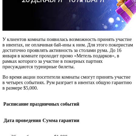
У клиентов комнаты появилась возможность принять участие
в ивентах, не оплачивая бай-ины к ним. Для этого покеристам
достаточно проявлять активность за столами рума. До 16
января в комнате проходит промо «Метель подарков», в
рамках которого за участие в покерных партиях
присуждаются турнирные билеты.
Во время акции посетители комнаты смогут принять участие
в четырех событиях. Рум разграет в ивентах общую гарантию
в размере $5,000.
Расписание праздничных событий
Дата проведения
Сумма гарантии