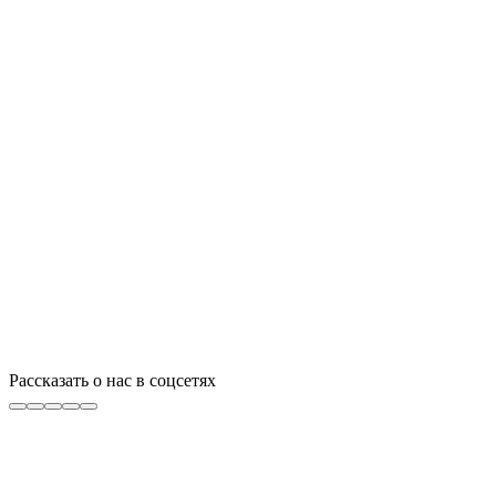
Рассказать о нас в соцсетях