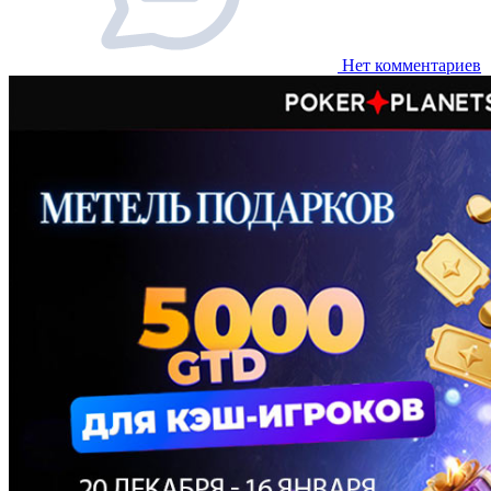
Нет комментариев