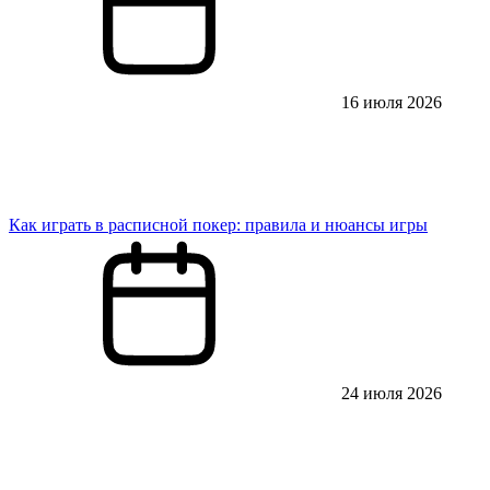
16 июля 2026
Как играть в расписной покер: правила и нюансы игры
24 июля 2026