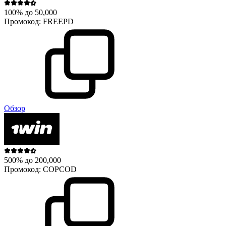
100% до 50,000
Промокод:
FREEPD
Обзор
500% до 200,000
Промокод:
COPCOD