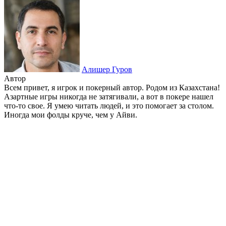
Алишер Гуров
Автор
Всем привет, я игрок и покерный автор. Родом из Казахстана!
Азартные игры никогда не затягивали, а вот в покере нашел
что-то свое. Я умею читать людей, и это помогает за столом.
Иногда мои фолды круче, чем у Айви.