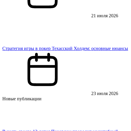
21 июля 2026
Стратегия игры в покер Техасский Холдем: основные нюансы
23 июля 2026
Новые публикации