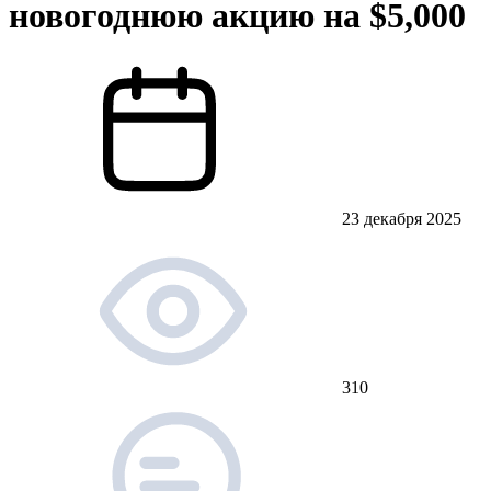
новогоднюю акцию на $5,000
23 декабря 2025
310