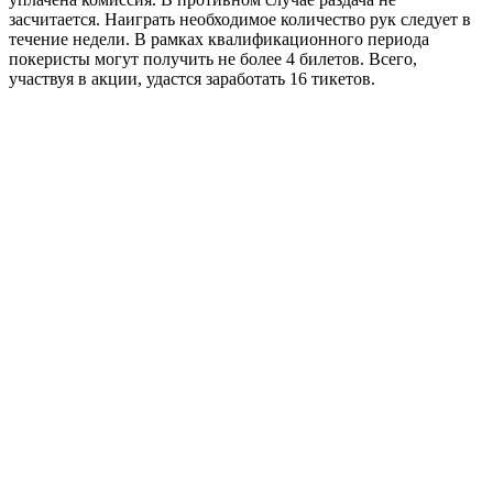
засчитается. Наиграть необходимое количество рук следует в
течение недели. В рамках квалификационного периода
покеристы могут получить не более 4 билетов. Всего,
участвуя в акции, удастся заработать 16 тикетов.