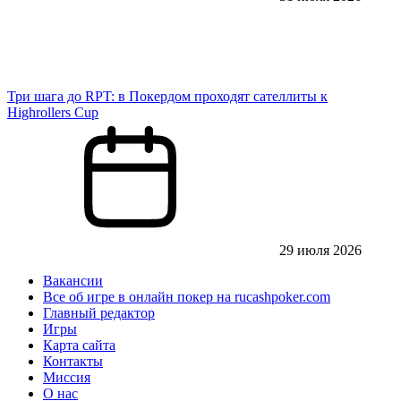
Три шага до RPT: в Покердом проходят сателлиты к
Highrollers Cup
29 июля 2026
Вакансии
Все об игре в онлайн покер на rucashpoker.com
Главный редактор
Игры
Карта сайта
Контакты
Миссия
О нас