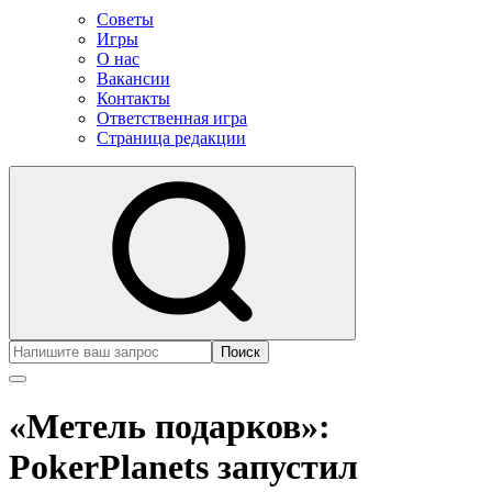
Советы
Игры
О нас
Вакансии
Контакты
Ответственная игра
Страница редакции
Поиск
«Метель подарков»:
PokerPlanets запустил