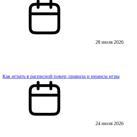
28 июля 2026
Как играть в расписной покер: правила и нюансы игры
24 июля 2026