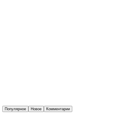
Популярное
Новое
Комментарии