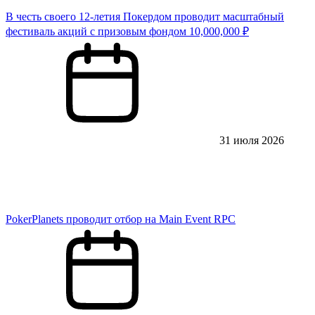
В честь своего 12-летия Покердом проводит масштабный
фестиваль акций с призовым фондом 10,000,000 ₽
31 июля 2026
PokerPlanets проводит отбор на Main Event RPC