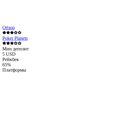
Обзор
Poker Planets
Мин депозит
5 USD
Рейкбек
65%
Платформы