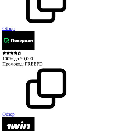
Обзор
100% до 50,000
Промокод:
FREEPD
Обзор