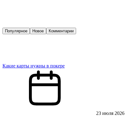
Популярное
Новое
Комментарии
Какие карты нужны в покере
23 июля 2026