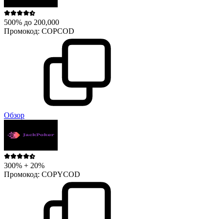
500% до 200,000
Промокод:
COPCOD
Обзор
300% + 20%
Промокод:
COPYCOD