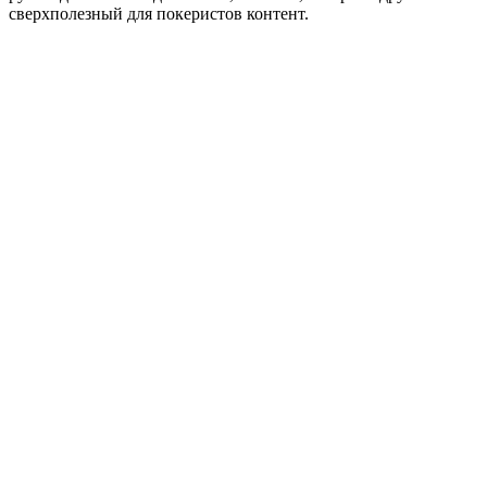
сверхполезный для покеристов контент.