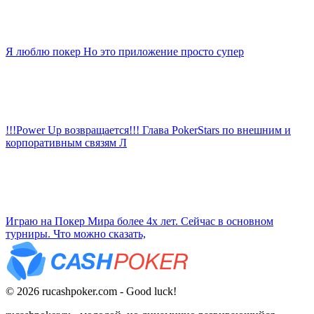
Я люблю покер Но это приложение просто супер
!!!Power Up возвращается!!! Глава PokerStars по внешним и
корпоративным связям Л
Играю на Покер Мира более 4х лет. Сейчас в основном
турниры. Что можно сказать,
© 2026 rucashpoker.com - Good luck!