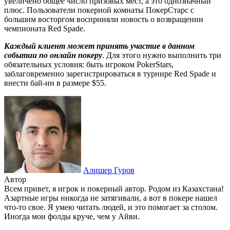
увеличено общее число призовых мест, а это однозначный
плюс. Пользователи покерной комнаты ПокерСтарс с
большим восторгом восприняли новость о возвращении
чемпионата Red Spade.
Каждый клиент может принять участие в данном
событии по онлайн покеру
. Для этого нужно выполнить три
обязательных условия: быть игроком PokerStars,
заблаговременно зарегистрироваться в турнире Red Spade и
внести бай-ин в размере $55.
Алишер Гуров
Автор
Всем привет, я игрок и покерный автор. Родом из Казахстана!
Азартные игры никогда не затягивали, а вот в покере нашел
что-то свое. Я умею читать людей, и это помогает за столом.
Иногда мои фолды круче, чем у Айви.