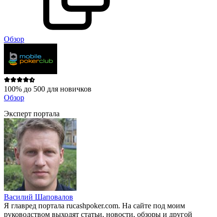
Обзор
100% до 500 для новичков
Обзор
Эксперт портала
Василий Шаповалов
Я главред портала rucashpoker.com. На сайте под моим
руководством выходят статьи, новости, обзоры и другой