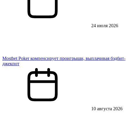
24 июля 2026
Mostbet Poker компенсирует проигрыши, выплачивая бэдбит-
джекпот
10 августа 2026