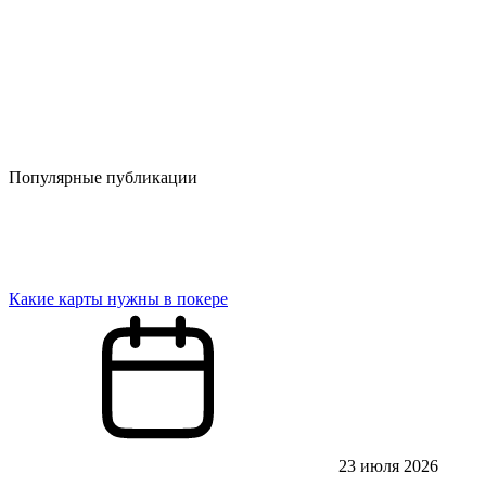
Популярные публикации
Какие карты нужны в покере
23 июля 2026