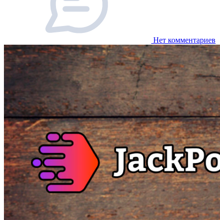
Нет комментариев