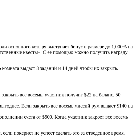
ли основного козыря выступает бонус в размере до 1,000% на
етственные квесты». С ее помощью можно получить награду
 комната выдаст 8 заданий и 14 дней чтобы их закрыть.
закрыть все восемь, участник получит $22 на баланс, 50
ыгоднее. Если закрыть все восемь миссий рум выдаст $140 на
олнении счета от $500. Когда участник закроет все восемь
если покерист не успеет сделать это за отведенное время,