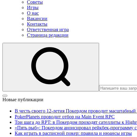
Советы
Игры
О нас
Вакансии
Контакты
Ответственная игра
Страница редакции
Новые публикации
В честь своего 12-летия Покердом проводит масштабный 
PokerPlanets проводит отбор на Main Event RPC
Три шага до RPT: в Покердом проходят сателлиты к Highro
«Пять рыб»: Покердом анонсировал рейкбек-программу с
Как играть в расписной покер: правила и нюансы игры