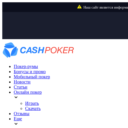
Покер-румы
Бонусы и промо
Мобильный покер
Новости
Статьи
Онлайн покер
Играть
Скачать
Отзывы
Еще