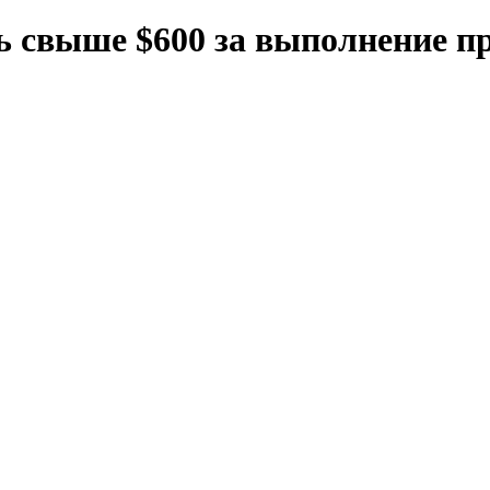
ть свыше $600 за выполнение 