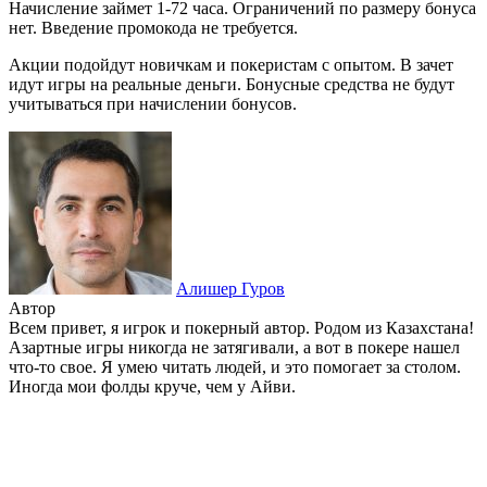
Начисление займет 1-72 часа. Ограничений по размеру бонуса
нет. Введение промокода не требуется.
Акции подойдут новичкам и покеристам с опытом. В зачет
идут игры на реальные деньги. Бонусные средства не будут
учитываться при начислении бонусов.
Алишер Гуров
Автор
Всем привет, я игрок и покерный автор. Родом из Казахстана!
Азартные игры никогда не затягивали, а вот в покере нашел
что-то свое. Я умею читать людей, и это помогает за столом.
Иногда мои фолды круче, чем у Айви.