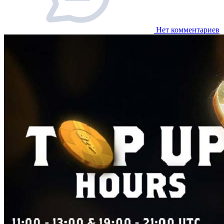
Нет комментариев