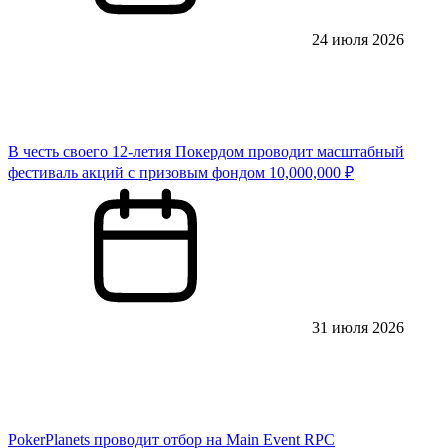
24 июля 2026
В честь своего 12-летия Покердом проводит масштабный
фестиваль акций с призовым фондом 10,000,000 ₽
31 июля 2026
PokerPlanets проводит отбор на Main Event RPC