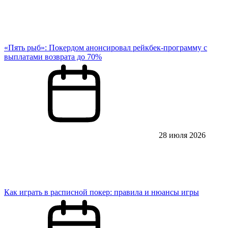
«Пять рыб»: Покердом анонсировал рейкбек-программу с
выплатами возврата до 70%
28 июля 2026
Как играть в расписной покер: правила и нюансы игры