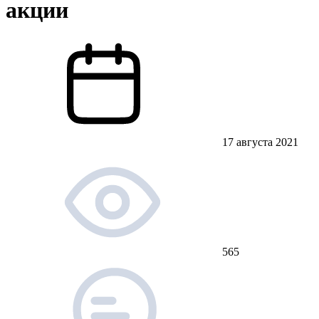
акции
17 августа 2021
565