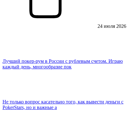
24 июля 2026
Лучший покер-рум в России с рублевым счетом. Играю
каждый день, многообразие пок
Не только вопрос касательно того, как вывести деньги с
PokerStars, но и важные а