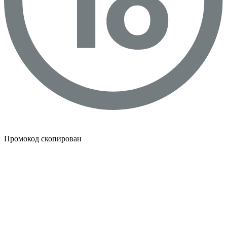
Промокод скопирован