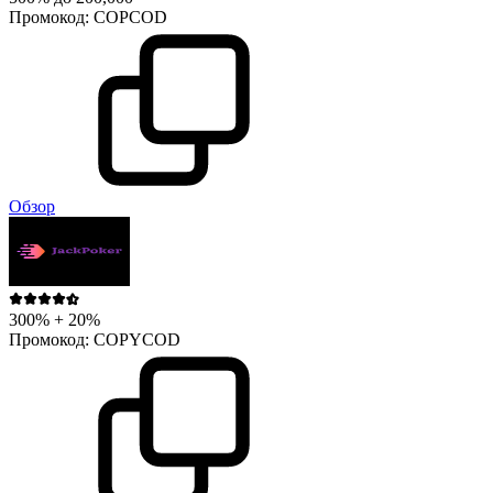
Промокод:
COPCOD
Обзор
300% + 20%
Промокод:
COPYCOD