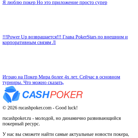
Я люблю покер Но это приложение просто супер
!!!Power Up возвращается!!! Глава PokerStars по внешним и
корпоративным связям Л
Играю на Покер Мира более 4х лет. Сейчас в основном
турниры. Что можно сказать,
© 2026 rucashpoker.com - Good luck!
rucashpoker.ru - молодой, но динамично развивающийся
покерный ресурс.
У нас вы сможете найти самые актуальные новости покера,