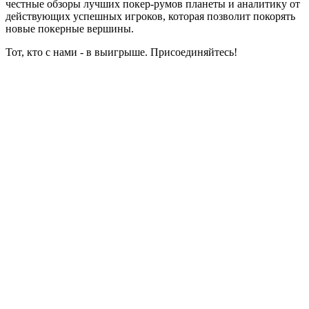
честные обзоры лучших покер-румов планеты и аналитику от
действующих успешных игроков, которая позволит покорять
новые покерные вершины.
Тот, кто с нами - в выигрыше. Присоединяйтесь!