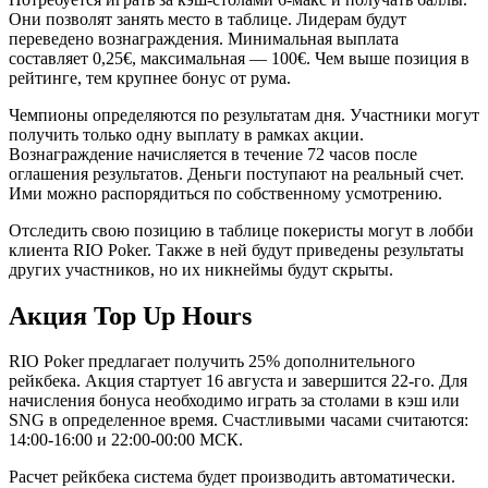
Они позволят занять место в таблице. Лидерам будут
переведено вознаграждения. Минимальная выплата
составляет 0,25€, максимальная ― 100€. Чем выше позиция в
рейтинге, тем крупнее бонус от рума.
Чемпионы определяются по результатам дня. Участники могут
получить только одну выплату в рамках акции.
Вознаграждение начисляется в течение 72 часов после
оглашения результатов. Деньги поступают на реальный счет.
Ими можно распорядиться по собственному усмотрению.
Отследить свою позицию в таблице покеристы могут в лобби
клиента RIO Poker. Также в ней будут приведены результаты
других участников, но их никнеймы будут скрыты.
Акция Top Up Hours
RIO Poker предлагает получить 25% дополнительного
рейкбека. Акция стартует 16 августа и завершится 22-го. Для
начисления бонуса необходимо играть за столами в кэш или
SNG в определенное время. Счастливыми часами считаются:
14:00-16:00 и 22:00-00:00 МСК.
Расчет рейкбека система будет производить автоматически.