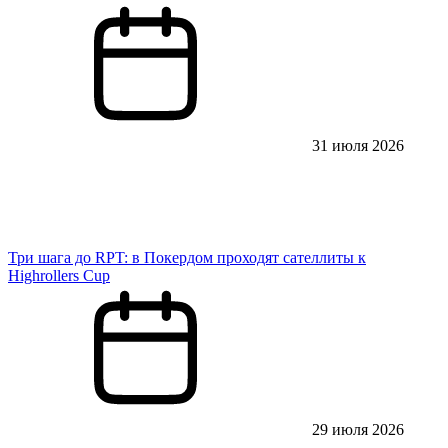
31 июля 2026
Три шага до RPT: в Покердом проходят сателлиты к
Highrollers Cup
29 июля 2026