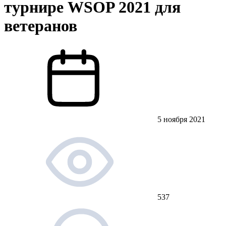
турнире WSOP 2021 для
ветеранов
5 ноября 2021
537