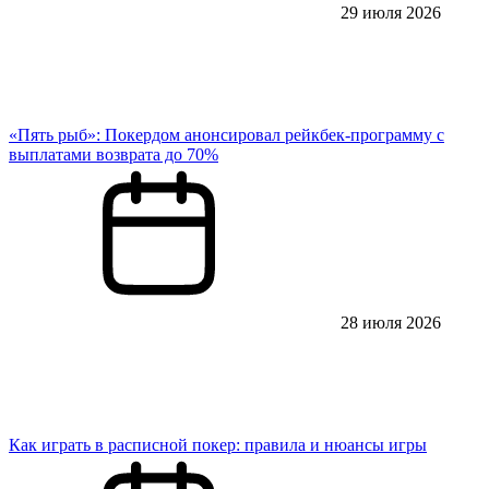
29 июля 2026
«Пять рыб»: Покердом анонсировал рейкбек-программу с
выплатами возврата до 70%
28 июля 2026
Как играть в расписной покер: правила и нюансы игры