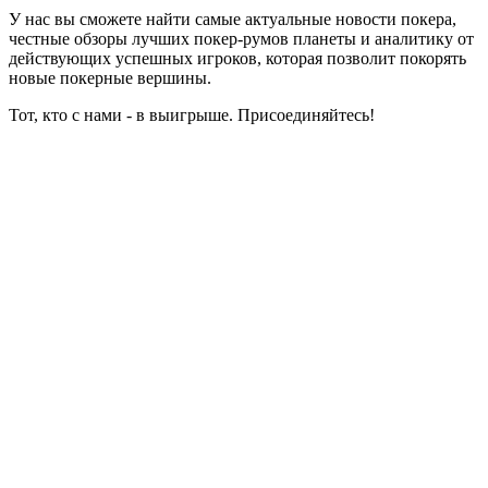
У нас вы сможете найти самые актуальные новости покера,
честные обзоры лучших покер-румов планеты и аналитику от
действующих успешных игроков, которая позволит покорять
новые покерные вершины.
Тот, кто с нами - в выигрыше. Присоединяйтесь!