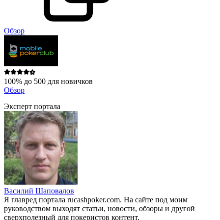
Обзор
100% до 500 для новичков
Обзор
Эксперт портала
Василий Шаповалов
Я главред портала rucashpoker.com. На сайте под моим
руководством выходят статьи, новости, обзоры и другой
сверхполезный для покеристов контент.