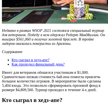
Недавно в рамках WSOP 2021 состоялся специальный турнир
для ветеранов. Победу в нем одержал Роберт МакМиллан. Он
выиграл $561,060 и получил золотой браслет. В тройке
лидеров оказались покеристы из Аризоны.
Содержание
Кто сыграл в хедз-апе?
Как проходил финальный день?
Ивент для ветеранов обошелся участникам в $1,000.
Сравнительно низкая стоимость бай-ина помогла привлечь
большое количество игроков. В мероприятие были сделаны
5,404 входа. Это позволило сформировать призовой фонд в
размере $4,809,560. Турнир проходил в течение 4-х дней.
Кто сыграл в хедз-апе?