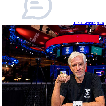
Нет комментариев