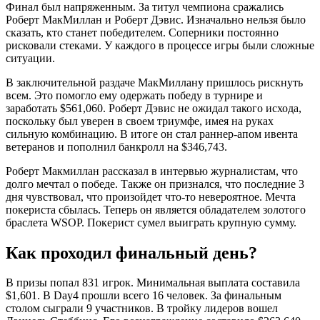
Финал был напряженным. За титул чемпиона сражались
Роберт МакМиллан и Роберт Дэвис. Изначально нельзя было
сказать, кто станет победителем. Соперники постоянно
рисковали стеками. У каждого в процессе игры были сложные
ситуации.
В заключительной раздаче МакМиллану пришлось рискнуть
всем. Это помогло ему одержать победу в турнире и
заработать $561,060. Роберт Дэвис не ожидал такого исхода,
поскольку был уверен в своем триумфе, имея на руках
сильную комбинацию. В итоге он стал раннер-апом ивента
ветеранов и пополнил банкролл на $346,743.
Роберт Макмиллан рассказал в интервью журналистам, что
долго мечтал о победе. Также он признался, что последние 3
дня чувствовал, что произойдет что-то невероятное. Мечта
покериста сбылась. Теперь он является обладателем золотого
браслета WSOP. Покерист сумел выиграть крупную сумму.
Как проходил финальный день?
В призы попал 831 игрок. Минимальная выплата составила
$1,601. В Day4 прошли всего 16 человек. За финальным
столом сыграли 9 участников. В тройку лидеров вошел