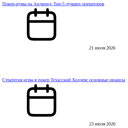
Покер-румы на Андроид: Топ-5 лучших операторов
21 июля 2026
Стратегия игры в покер Техасский Холдем: основные нюансы
23 июля 2026