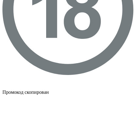
Промокод скопирован