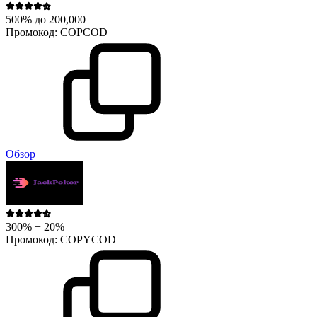
500% до 200,000
Промокод:
COPCOD
Обзор
300% + 20%
Промокод:
COPYCOD